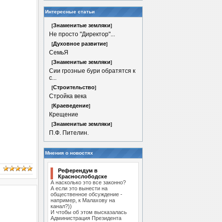
Интересные статьи
Знаменитые земляки
[
]
Не просто "Директор"...
Духовное развитие
[
]
СемьЯ
Знаменитые земляки
[
]
Сии грозные бури обратятся к
с...
Строительство
[
]
Стройка века
Краеведение
[
]
Крещение
Знаменитые земляки
[
]
П.Ф. Пителин.
Мнения о новостях
Референдум в
Краснослободске
А насколько это все законно?
А если это вынести на
общественное обсуждение -
например, к Малахову на
канал?))
И чтобы об этом высказалась
Администрация Президента