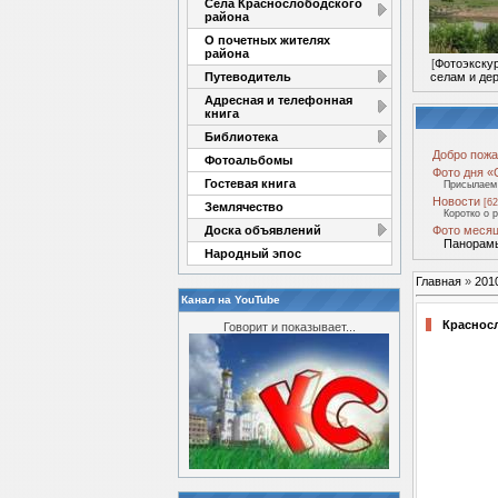
Села Краснослободского
района
О почетных жителях
района
[
Фотоэкску
Путеводитель
селам и де
Адресная и телефонная
книга
Библиотека
Добро пожа
Фотоальбомы
Фото дня «
Гостевая книга
Присылаем 
Новости
[62
Землячество
Коротко о 
Доска объявлений
Фото месяц
Панорамы
Народный эпос
Главная
»
201
Канал на YouTube
Красносл
Говорит и показывает...