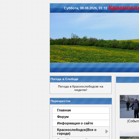
Красноcл
Суббота, 08.08.2026, 01:31
Погода в Слободе
Погода в Краснослободске на
неделю!
Перекресток
Главная
Форум
[
Событ
Информация о сайте
Краснослободск(Все о
городе)