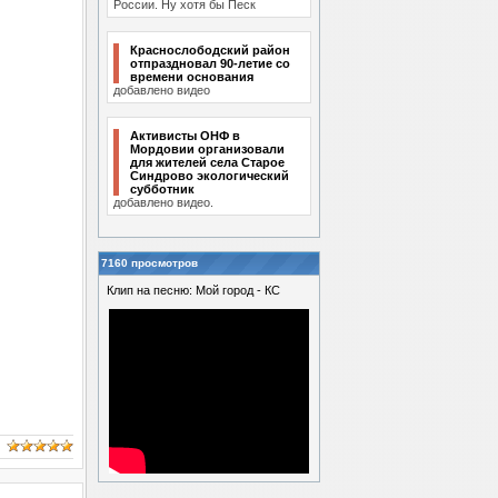
России. Ну хотя бы Песк
Краснослободский район
отпраздновал 90-летие со
времени основания
добавлено видео
Активисты ОНФ в
Мордовии организовали
для жителей села Старое
Синдрово экологический
субботник
добавлено видео.
7160 просмотров
Клип на песню: Мой город - КС