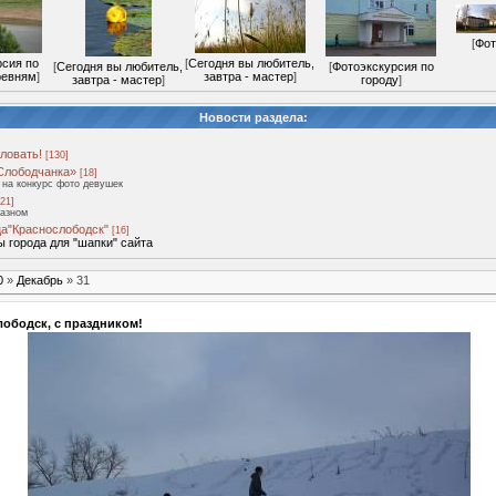
[
Фот
рсия по
[
Сегодня вы любитель,
[
Сегодня вы любитель,
[
Фотоэкскурсия по
ревням
]
завтра - мастер
]
завтра - мастер
]
городу
]
Новости раздела:
ловать!
[130]
Слободчанка»
[18]
на конкурс фото девушек
21]
разном
а"Краснослободск"
[16]
 города для "шапки" сайта
0
»
Декабрь
»
31
ободск, с праздником!