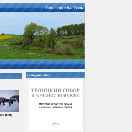
Приветствую Вас
,
Гость
Троицкий собор
обытия
]