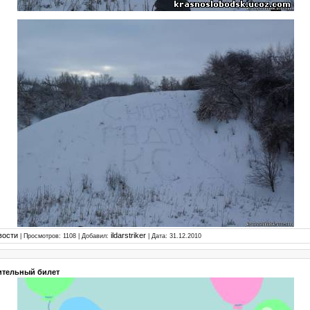
вости
ildarstriker
| Просмотров: 1108 | Добавил:
| Дата:
31.12.2010
ительный билет