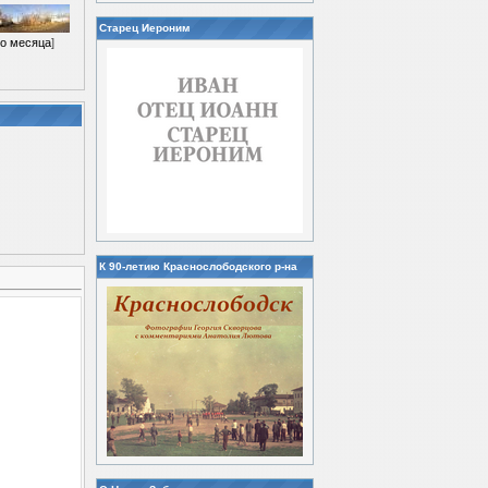
Старец Иероним
о месяца
]
К 90-летию Краснослободского р-на