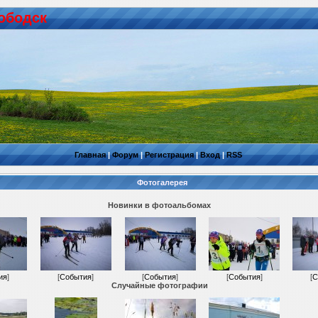
ободск
Главная
|
Форум
|
Регистрация
|
Вход
|
RSS
Фотогалерея
Новинки в фотоальбомах
ия
]
[
События
]
[
События
]
[
События
]
[
С
Случайные фотографии