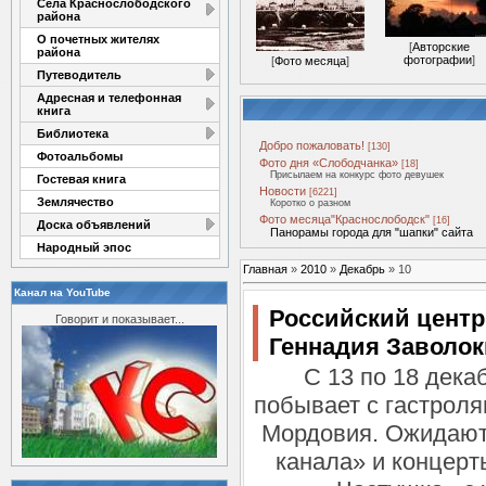
Села Краснослободского
района
О почетных жителях
[
Авторские
района
фотографии
]
[
Фото месяца
]
Путеводитель
Адресная и телефонная
книга
Библиотека
Добро пожаловать!
[130]
Фотоальбомы
Фото дня «Слободчанка»
[18]
Присылаем на конкурс фото девушек
Гостевая книга
Новости
[6221]
Землячество
Коротко о разном
Фото месяца"Краснослободск"
[16]
Доска объявлений
Панорамы города для "шапки" сайта
Народный эпос
Главная
»
2010
»
Декабрь
»
10
Канал на YouTube
Российский центр
Говорит и показывает...
Геннадия Заволок
С 13 по 18 дека
побывает с гастроля
Мордовия. Ожидают
канала» и концер