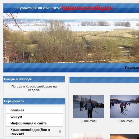
Красноcлободск
Суббота, 08.08.2026, 10:57
Главная
Погода в Слободе
Погода в Краснослободске на
неделю!
Перекресток
Главная
Форум
[
События
]
[
События
]
Информация о сайте
Краснослободск(Все о
городе)