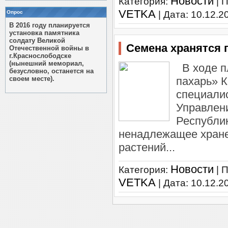
Новости
Категория:
| 
VETKA
Опрос
| Дата:
10.12.2
В 2016 году планируется
установка памятника
солдату Великой
Семена хранятся 
Отечественной войны в
г.Краснослободске
(нынешний мемориал,
В ходе п
безусловно, останется на
своем месте).
пахарь» 
специали
Управлен
Республи
ненадлежащее хране
растений...
Новости
Категория:
| 
VETKA
| Дата:
10.12.2