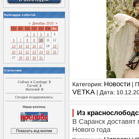
Календарь событий
«
Декабрь 2010
»
Пн
Вт
Ср
Чт
Пт
Сб
Вс
1
2
3
4
5
6
7
8
9
10
11
12
13
14
15
16
17
18
19
20
21
22
23
24
25
26
27
28
29
30
31
Статистика
Сейчас в Слободе:
3
Новости
Категория:
| 
Гостей:
3
Жителей:
0
VETKA
| Дата:
10.12.2
Сегодня поздоровались:
Наша кнопка:
Из краснослободск
В Саранск доставят
Нового года