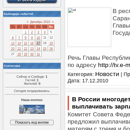
В рес
Календарь событий
Саран
«
Декабрь 2010
»
Главы
Пн
Вт
Ср
Чт
Пт
Сб
Вс
Госуд
1
2
3
4
5
6
7
8
9
10
11
12
13
14
15
16
17
18
19
20
21
22
23
24
25
26
27
28
29
30
31
Речь Главы Республи
по адресу
http://tv.e-
Статистика
Новости
Категория:
| Пр
Сейчас в Слободе:
1
Дата:
17.12.2010
Гостей:
1
Жителей:
0
Сегодня поздоровались:
В России многоде
Наша кнопка:
выплачивать зарп
Комитет Совета Феде
предложил выплачив
матерям с тремя и б