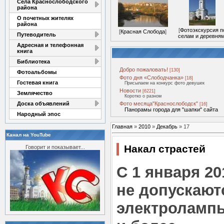
Села Краснослободского
района
О почетных жителях
района
[
Фотоэкскурсия п
[
Красная Слобода
]
Путеводитель
селам и деревня
Адресная и телефонная
книга
Библиотека
Добро пожаловать!
[130]
Фотоальбомы
Фото дня «Слободчанка»
[18]
Гостевая книга
Присылаем на конкурс фото девушек
Новости
[6221]
Землячество
Коротко о разном
Доска объявлений
Фото месяца"Краснослободск"
[16]
Панорамы города для "шапки" сайта
Народный эпос
Главная
»
2010
»
Декабрь
»
17
Канал на YouTube
Накал страстей
Говорит и показывает...
C 1 января 20
не допускают
электроламп