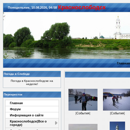
Красноcлободск
Понедельник, 10.08.2026, 04:58
Главная
Погода в Слободе
Погода в Краснослободске на
неделю!
Перекресток
Главная
Форум
[
События
]
[
События
]
Информация о сайте
Краснослободск(Все о
городе)