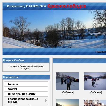
Красноcлободск
Воскресенье, 09.08.2026, 08:52
Главная
Погода в Слободе
Погода в Краснослободске на
неделю!
Перекресток
Главная
Форум
[
События
]
[
События
]
Информация о сайте
Краснослободск(Все о
городе)