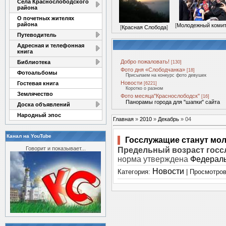
Села Краснослободского
района
О почетных жителях
района
[
Молодежный комит
[
Красная Слобода
]
Путеводитель
Адресная и телефонная
книга
Добро пожаловать!
Библиотека
[130]
Фото дня «Слободчанка»
[18]
Фотоальбомы
Присылаем на конкурс фото девушек
Новости
Гостевая книга
[6221]
Коротко о разном
Землячество
Фото месяца"Краснослободск"
[16]
Панорамы города для "шапки" сайта
Доска объявлений
Народный эпос
Главная
»
2010
»
Декабрь
»
04
Канал на YouTube
Госслужащие станут мо
Говорит и показывает...
Предельный возраст госс
норма утверждена
Федераль
Новости
Категория:
| Просмотров