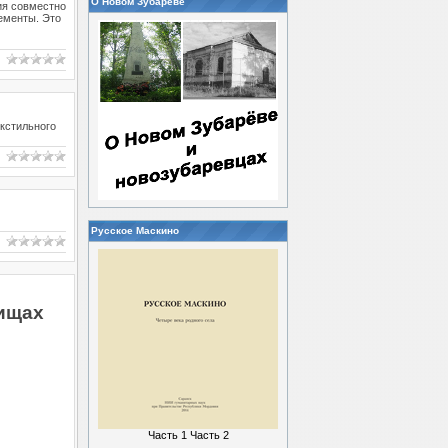
О Новом Зубареве
ия совместно
ементы. Это
кстильного
Русское Маскино
лищах
Часть 1
Часть 2