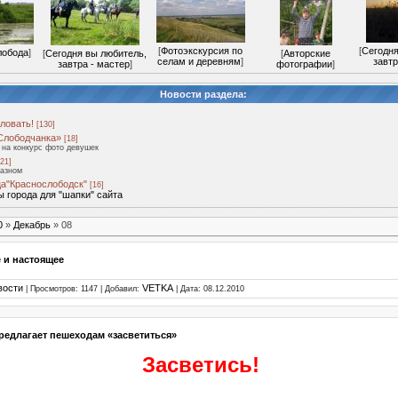
[
Фотоэкскурсия по
[
Сегодня
лобода
]
[
Сегодня вы любитель,
[
Авторские
селам и деревням
]
завтр
завтра - мастер
]
фотографии
]
Новости раздела:
ловать!
[130]
Слободчанка»
[18]
на конкурс фото девушек
21]
разном
а"Краснослободск"
[16]
 города для "шапки" сайта
0
»
Декабрь
»
08
 и настоящее
вости
VETKA
| Просмотров: 1147 | Добавил:
| Дата:
08.12.2010
едлагает пешеходам «засветиться»
Засветись!