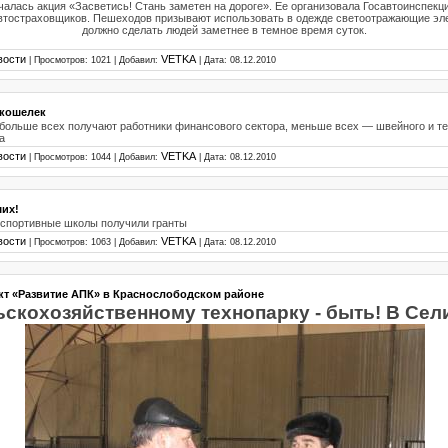
чалась акция «Засветись! Стань заметен на дороге». Ее организовала Госавтоинспекц
втостраховщиков. Пешеходов призывают использовать в одежде светоотражающие эл
должно сделать людей заметнее в темное время суток.
вости
VETKA
| Просмотров: 1021 | Добавил:
| Дата:
08.12.2010
 кошелек
больше всех получают работники финансового сектора, меньше всех — швейного и те
а
вости
VETKA
| Просмотров: 1044 | Добавил:
| Дата:
08.12.2010
ших!
спортивные школы получили гранты
вости
VETKA
| Просмотров: 1063 | Добавил:
| Дата:
08.12.2010
кт «Развитие АПК» в Краснослободском районе
скохозяйственному технопарку - быть! В Се