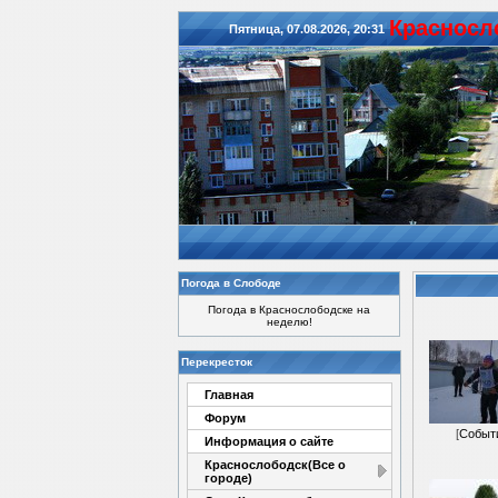
Красноcл
Пятница, 07.08.2026, 20:31
Погода в Слободе
Погода в Краснослободске на
неделю!
Перекресток
Главная
Форум
[
Событ
Информация о сайте
Краснослободск(Все о
городе)