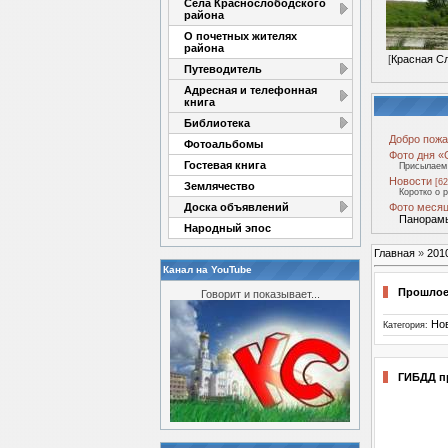
Села Краснослободского
района
О почетных жителях
района
[
Красная С
Путеводитель
Адресная и телефонная
книга
Библиотека
Добро пожа
Фотоальбомы
Фото дня «
Гостевая книга
Присылаем 
Новости
[62
Землячество
Коротко о 
Доска объявлений
Фото месяц
Панорамы
Народный эпос
Главная
»
201
Канал на YouTube
Прошлое
Говорит и показывает...
Но
Категория:
ГИБДД пр