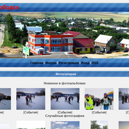
ободск
Главная
|
Форум
|
Регистрация
|
Вход
|
RSS
Фотогалерея
Новинки в фотоальбомах
ия
]
[
События
]
[
События
]
[
События
]
[
С
Случайные фотографии