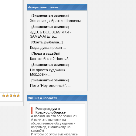
Интересные статьи
Знаменитые земляки
[
]
Живописцы братья Шалаевы
Знаменитые земляки
[
]
ЗДЕСЬ ВСЕ ЗЕМЛЯКИ -
ЗАМЕЧАТЕЛЬ...
Охота, рыбалка...
[
]
Когда душа просит…
Люди и судьбы
[
]
Как это было? Часть 3
Знаменитые земляки
[
]
Не просто художник
Мордовии...
Знаменитые земляки
[
]
Петр "Неугомонный". ...
Мнения о новостях
Референдум в
Краснослободске
А насколько это все законно?
А если это вынести на
общественное обсуждение -
например, к Малахову на
канал?))
И чтобы об этом высказалась