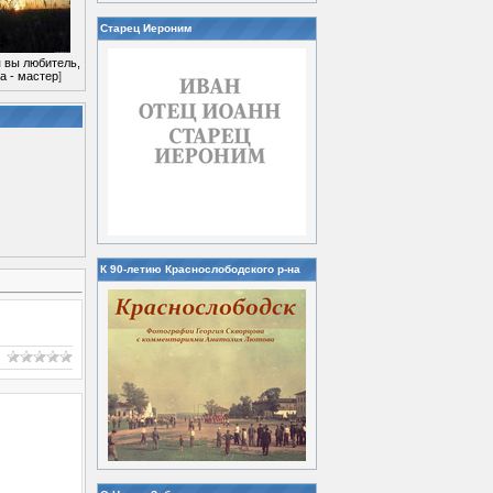
Старец Иероним
 вы любитель,
а - мастер
]
К 90-летию Краснослободского р-на