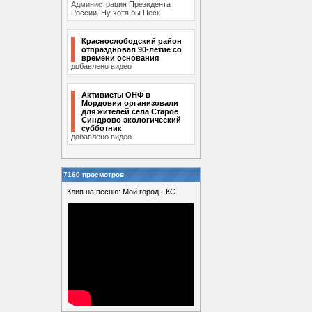
Администрация Президента
России. Ну хотя бы Песк
Краснослободский район
отпраздновал 90-летие со
времени основания
добавлено видео
Активисты ОНФ в
Мордовии организовали
для жителей села Старое
Синдрово экологический
субботник
добавлено видео.
7160 просмотров
Клип на песню: Мой город - КС