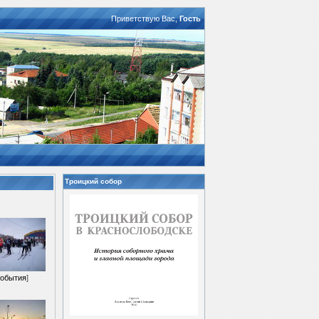
Приветствую Вас
,
Гость
Троицкий собор
обытия
]