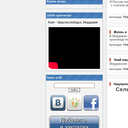
Форма входа
В России на
с союзом а
15244 просмотра
Но
Категория:
Клип - Краснослободск, Мордовия
Жизнь и
В Мордовии 
производств
Но
Категория:
Знай на
Мордовские 
Но
Категория:
Поиск в КС
Нацпрое
Сель