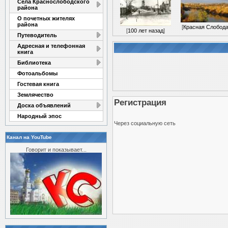
Села Краснослободского
района
О почетных жителях
района
[
Красная Слобод
[
100 лет назад
]
Путеводитель
Адресная и телефонная
книга
Библиотека
Фотоальбомы
Гостевая книга
Землячество
Регистрация
Доска объявлений
Народный эпос
Через социальную сеть
Канал на YouTube
Говорит и показывает...