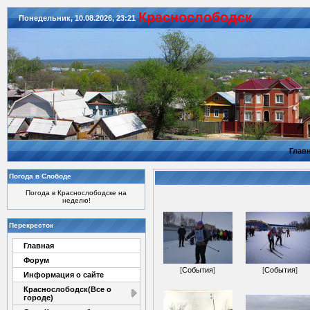
Красноcлободск
Понедельник, 10.08.2026, 23:21
Глав
Погода в Слободе
Погода в Краснослободске на
неделю!
Перекресток
Главная
Форум
[
События
]
[
События
]
Информация о сайте
Краснослободск(Все о
городе)