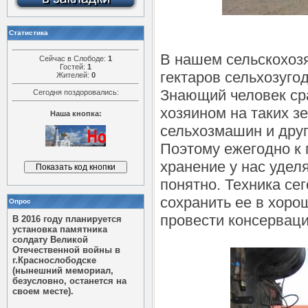
Статистика
В нашем сельскохозя
Сейчас в Слободе:
1
Гостей:
1
гектаров сельхозугод
Жителей:
0
Знающий человек ср
Сегодня поздоровались:
хозяином на таких зе
Наша кнопка:
сельхозмашин и друг
Поэтому ежегодно к 
хранение у нас удел
понятно. Техника се
сохранить ее в хоро
Опрос
провести консервац
В 2016 году планируется
установка памятника
солдату Великой
Отечественной войны в
г.Краснослободске
(нынешний мемориал,
безусловно, останется на
своем месте).