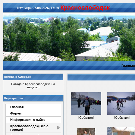
Красноcлободск
Пятница, 07.08.2026, 17:29
Главная
Погода в Слободе
Погода в Краснослободске на
неделю!
Перекресток
Главная
Форум
[
События
]
[
События
]
Информация о сайте
Краснослободск(Все о
городе)