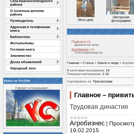
Села Краснослободского
района
О почетных жителях
района
[
Авторские
[
Фото дня
]
Путеводитель
фотографии
]
Адресная и телефонная
книга
Библиотека
Подворье
[2]
Фотоальбомы
Деревенская жизнь
Гостевая книга
Агробизнес
[14]
Сельхозпроизводство
Землячество
Доска объявлений
Главная
»
Статьи
»
Земля и люди
» Агроби
Народный эпос
В категории материалов
:
14
Показано материалов
:
1-10
Канал на YouTube
Сортировать по
:
Просмотрам
Говорит и показывает...
Главное – привит
Трудовая династия
Агробизнес
|
Просмот
19.02.2015