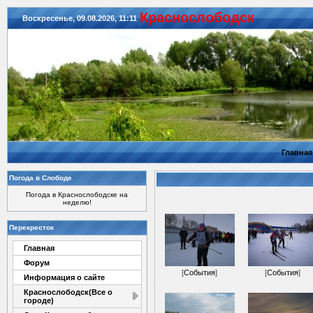
Красноcлободск
Воскресенье, 09.08.2026, 11:11
Главная
Погода в Слободе
Погода в Краснослободске на
неделю!
Перекресток
Главная
Форум
[
События
]
[
События
]
Информация о сайте
Краснослободск(Все о
городе)