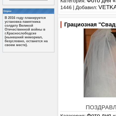
Фото дня 
Категория:
VETK
1446 | Добавил:
Опрос
В 2016 году планируется
установка памятника
Грациозная "Свад
солдату Великой
Отечественной войны в
г.Краснослободске
(нынешний мемориал,
безусловно, останется на
своем месте).
ПОЗДРАВЛЯЕМ!!!
Фото дня 
Категория: