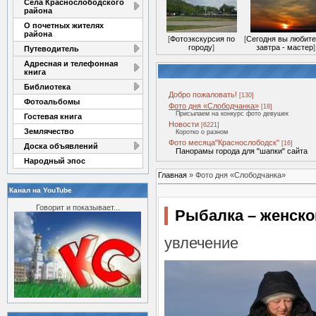
Села Краснослободского
района
О почетных жителях
района
[
Фотоэкскурсия по
[
Сегодня вы любите
городу
]
завтра - мастер
]
Путеводитель
Адресная и телефонная
книга
Библиотека
Добро пожаловать!
[130]
Фотоальбомы
Фото дня «Слободчанка»
[18]
Присылаем на конкурс фото девушек
Гостевая книга
Новости
[6221]
Землячество
Коротко о разном
Фото месяца"Краснослободск"
[16]
Доска объявлений
Панорамы города для "шапки" сайта
Народный эпос
Главная
»
Фото дня «Слободчанка»
Канал на YouTube
Говорит и показывает...
Рыбалка – женско
увлечение