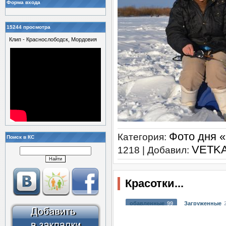
Форма входа
15244 просмотра
Клип - Краснослободск, Мордовия
Фото дня 
Категория:
Поиск в КС
VETK
1218 | Добавил:
Красотки...
обавленные
99
Загруженные