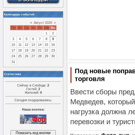
Календарь событий
«
Август 2026
»
Пн
Вт
Ср
Чт
Пт
Сб
Вс
1
2
3
4
5
6
7
8
9
10
11
12
13
14
15
16
17
18
19
20
21
22
23
24
25
26
27
28
29
30
31
Под новые поправ
Статистика
торговля
Сейчас в Слободе:
2
Гостей:
2
Ввести сборы пре
Жителей:
0
Медведев, который
Сегодня поздоровались:
Наша кнопка:
нагрузка должна ле
перевозки и турист