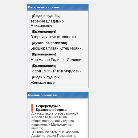
Интересные статьи
Люди и судьбы
[
]
Терёхин Владимир
Михайлович
Краеведение
[
]
В горячих точках планеты
Духовное развитие
[
]
Брошюра "Иван. Отец Иоанн...
Краеведение
[
]
Моя малая Родина - Селищи
Краеведение
[
]
Голод 1936-37 гг. в Мордовии
Люди и судьбы
[
]
Женская доля
Мнения о новостях
Референдум в
Краснослободске
А насколько это все законно?
А если это вынести на
общественное обсуждение -
например, к Малахову на
канал?))
И чтобы об этом высказалась
Администрация Президента