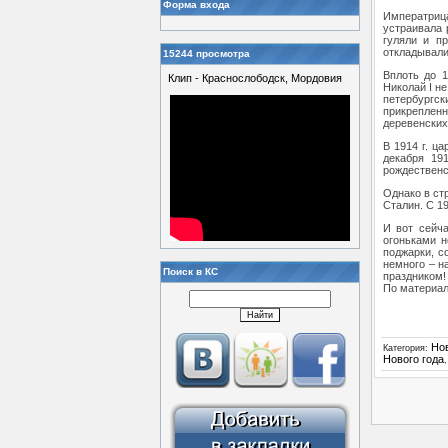
Форма входа
Императрица
устраивала 
гуляли и пр
откладывали
15244 просмотра
Вплоть до 1
Клип - Краснослободск, Мордовия
Николай I н
петербургск
прикрепленн
деревенских
В 1914 г. ц
декабря 191
рождественс
Однако в стр
Сталин. С 1
И вот сейча
огоньками н
поджарки, с
немного – н
Поиск в КС
праздником!
По материа
Но
Категория
:
Нового года