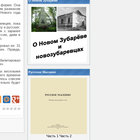
О Новом Зубареве
й форме. Она
шим размахом
 Нового года
немцев, пока
у и русских:
ок с заранее
ссии, даже в
о.
ровал ее: 31
чих. Правда,
еабилитировал
я».
рах веселыми
Русское Маскино
оего времени
алось совсем
тельно будет
Часть 1
Часть 2