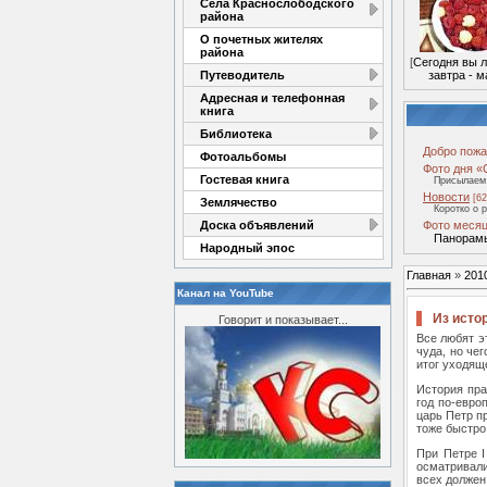
Села Краснослободского
района
О почетных жителях
района
[
Сегодня вы 
Путеводитель
завтра - м
Адресная и телефонная
книга
Библиотека
Добро пожа
Фотоальбомы
Фото дня «
Гостевая книга
Присылаем 
Новости
[62
Землячество
Коротко о 
Доска объявлений
Фото месяц
Панорамы
Народный эпос
Главная
»
201
Канал на YouTube
Из исто
Говорит и показывает...
Все любят эт
чуда, но че
итог уходяще
История пра
год по-евро
царь Петр п
тоже быстро
При Петре I
осматривали
всех должен