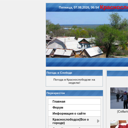
Красноcл
Пятница, 07.08.2026, 06:54
Погода в Слободе
Погода в Краснослободске на
неделю!
Перекресток
Главная
Форум
[
Событ
Информация о сайте
Краснослободск(Все о
городе)