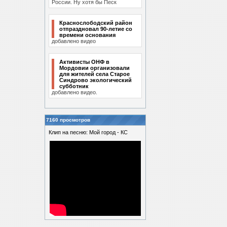
России. Ну хотя бы Песк
Краснослободский район
отпраздновал 90-летие со
времени основания
добавлено видео
Активисты ОНФ в
Мордовии организовали
для жителей села Старое
Синдрово экологический
субботник
добавлено видео.
7160 просмотров
Клип на песню: Мой город - КС