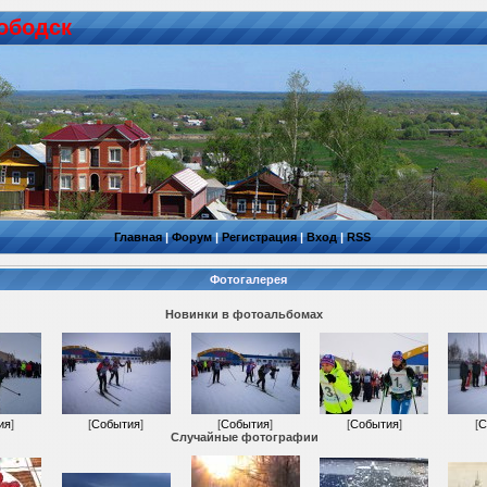
ободск
Главная
|
Форум
|
Регистрация
|
Вход
|
RSS
Фотогалерея
Новинки в фотоальбомах
ия
]
[
События
]
[
События
]
[
События
]
[
С
Случайные фотографии