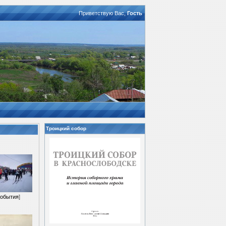
Приветствую Вас
,
Гость
Троицкий собор
обытия
]