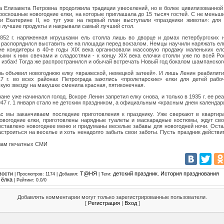
 Елизавета Петровна продолжила традиции увеселений, но в более цивилизованно
роскошные новогодние елки, на которые приглашала до 15 тысяч гостей. С не мень
и Екатерине II, но тут уже на первый план выступали «праздники живота»: для
 лучшие продукты и накрывали самый лучший стол.
852 г. наряженная игрушками ель стояла лишь во дворце и домах петербургских 
е распорядился выставить ее на площади перед вокзалом. Немцы научили наряжать елк
ие кондитеры в 40-е годы XIX века организовали массовую продажу маленьких ел
ыми к ним свечами и сладостями - к концу XIX века елочки стояли уже по всей Ро
 избах! Тогда же распространился и обычай встречать Новый год бокалом шампанског
арь объявил новогоднюю елку «вражеской, немецкой затеей». И лишь Ленин реабилити
7 г. во всех районах Петрограда зажглись «пролетарские» елки для детей рабо
кую звезду на макушке сменила красная, пятиконечная.
ане уже начинался голод. Вскоре Ленин запретил елку снова, и только в 1935 г. ее р
947 г. 1 января стало не детским праздником, а официальным «красным днем календар
с мы заканчиваем последние приготовления к празднику. Уже сверкают в кварти
овогодние елки, приготовлены нарядные туалеты и маскарадные костюмы, ждут св
оставлено новогоднее меню и придуманы веселые забавы для новогодней ночи. Ост
астроиться на веселье и хоть ненадолго забыть свои заботы. Пусть праздник действи
лам печатных СМИ
вости
Т@НЯ
детский праздник
История празднования
|
Просмотров
: 1174 |
Добавил
:
|
Теги
:
,
ёлка
,
|
Рейтинг
:
0.0
/
0
Добавлять комментарии могут только зарегистрированные пользователи.
[
Регистрация
|
Вход
]