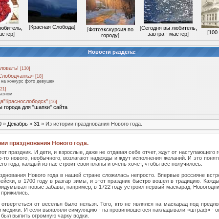
[
Красная Слобода
]
любитель,
[
Сегодня вы любитель,
[
Фотоэкскурсия по
[
100
астер
]
завтра - мастер
]
городу
]
Новости раздела:
ловать!
[130]
Слободчанка»
[18]
на конкурс фото девушек
21]
разном
а"Краснослободск"
[16]
 города для "шапки" сайта
0
»
Декабрь
»
31
» Из истории празднования Нового года.
рии празднования Нового года.
от праздник. И дети, и взрослые, даже не отдавая себе отчет, ждут от наступающего 
го-то нового, необычного, возлагают надежды и ждут исполнения желаний. И это понят
го года, каждый из нас строит свои планы и очень хочет, чтобы все получилось.
зднования Нового года в нашей стране сложилась непросто. Впервые россияне вст
пейски, в 1700 году в разгар зимы, и этот праздник быстро вошел в традицию. Кажд
ридумывал новые забавы, например, в 1722 году устроил первый маскарад. Новогодн
 прижились.
 отвертеться от веселья было нельзя. Того, кто не являлся на маскарад под предло
 медики. И если выявляли симуляцию - на провинившегося накладывали «штраф» - он
 был выпить огромную чарку водки.