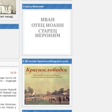
Старец Иероним
 лет назад
]
К 90-летию Краснослободского р-на
11:13
года пусть не
но – подводя
ретили Новый
ый Новый год
ие карнавалы
гом болезни,
 на глазах у