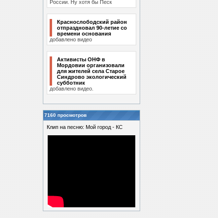
России. Ну хотя бы Песк
Краснослободский район
отпраздновал 90-летие со
времени основания
добавлено видео
Активисты ОНФ в
Мордовии организовали
для жителей села Старое
Синдрово экологический
субботник
добавлено видео.
7160 просмотров
Клип на песню: Мой город - КС