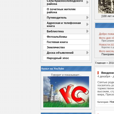
Села Краснослободского
района
О почетных жителях
района
[
100 лет 
Путеводитель
Адресная и телефонная
книга
Библиотека
Добро пожа
Фотоальбомы
Фото дня «
Присылаем 
Гостевая книга
Новости
[62
Землячество
Коротко о 
Фото месяц
Доска объявлений
Панорамы
Народный эпос
Главная
»
201
Канал на YouTube
Введение
Говорит и показывает...
4 декабря -
Святые роди
посвятить р
торжественн
высоким, ст
мира, Пресв
Но
Категория: