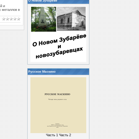
О Новом Зубареве
й и
х металлов в
Русское Маскино
Часть 1
Часть 2