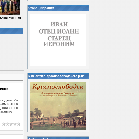
Старец Иероним
жный комитет
]
К 90-летию Краснослободского р-на
ников
 и дали обет
аким и Анна
однялась по
пасению