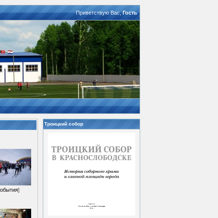
Приветствую Вас
,
Гость
Троицкий собор
обытия
]