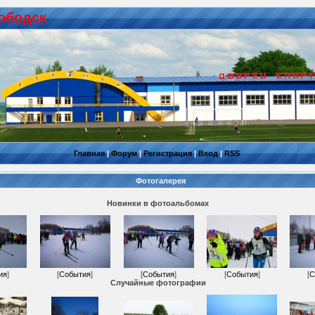
ободск
Главная
|
Форум
|
Регистрация
|
Вход
|
RSS
Фотогалерея
Новинки в фотоальбомах
ия
]
[
События
]
[
События
]
[
События
]
[
С
Случайные фотографии