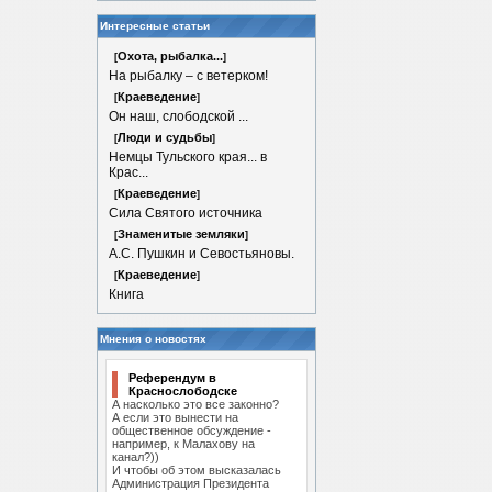
Интересные статьи
Охота, рыбалка...
[
]
На рыбалку – с ветерком!
Краеведение
[
]
Он наш, слободской ...
Люди и судьбы
[
]
Немцы Тульского края... в
Крас...
Краеведение
[
]
Сила Святого источника
Знаменитые земляки
[
]
А.С. Пушкин и Севостьяновы.
Краеведение
[
]
Книга
Мнения о новостях
Референдум в
Краснослободске
А насколько это все законно?
А если это вынести на
общественное обсуждение -
например, к Малахову на
канал?))
И чтобы об этом высказалась
Администрация Президента