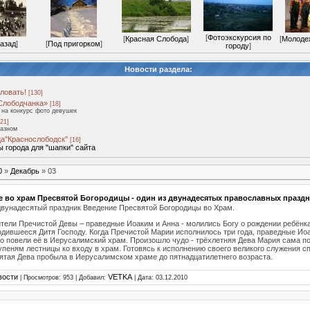
[
Фотоэкскурсия по
[
Красная Слобода
]
[
Молоде
назад
]
[
Под пригорком
]
городу
]
Новости раздела:
ловать!
[130]
Слободчанка»
[18]
на конкурс фото девушек
21]
разном
а"Краснослободск"
[16]
 города для "шапки" сайта
0
»
Декабрь
»
03
 во храм Пресвятой Богородицы - один из двунадесятых православных празд
 двунадесятый праздник Введение Пресвятой Богородицы во Храм.
тели Пречистой Девы – праведные Иоаким и Анна - молились Богу о рождении ребёнка
одившееся Дитя Господу. Когда Пречистой Марии исполнилось три года, праведные Ио
о повели её в Иерусалимский храм. Произошло чудо - трёхлетняя Дева Мария сама п
упеням лестницы ко входу в храм. Готовясь к исполнению cвоего великого служения с
ятая Дева пробыла в Иерусалимском храме до пятнадцатилетнего возраста.
вости
VETKA
| Просмотров: 953 | Добавил:
| Дата:
03.12.2010