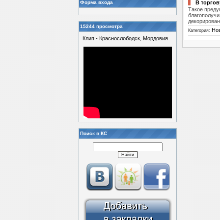
Форма входа
В торгов
Такое преду
благополучи
декорирован
15244 просмотра
Но
Категория:
Клип - Краснослободск, Мордовия
Поиск в КС