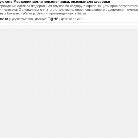
ую сеть Мордовии могли попасть чашки, опасные для здоровья
преждение сделала Федеральная служба по надзору в сфере защиты прав потребителе
я человека. Основанием для этого стало выявление повышенного содержания тяжелы
ных бокалах «Wenecja Dekor», произведенных в Китае.
вости
Т@НЯ
| Просмотров: 918 | Добавил:
| Дата:
03.12.2010