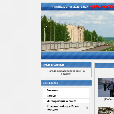
Красноcл
Пятница, 07.08.2026, 18:27
Погода в Слободе
Погода в Краснослободске на
неделю!
Перекресток
Главная
Форум
[
Событ
Информация о сайте
Краснослободск(Все о
городе)