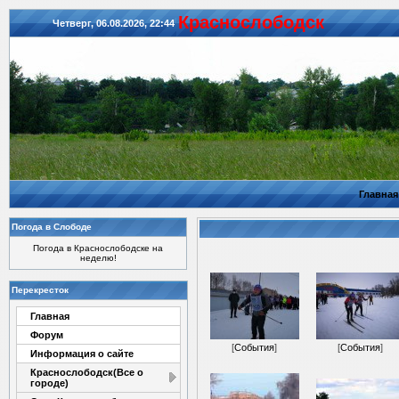
Красноcлободск
Четверг, 06.08.2026, 22:44
Главная
Погода в Слободе
Погода в Краснослободске на
неделю!
Перекресток
Главная
Форум
[
События
]
[
События
]
Информация о сайте
Краснослободск(Все о
городе)