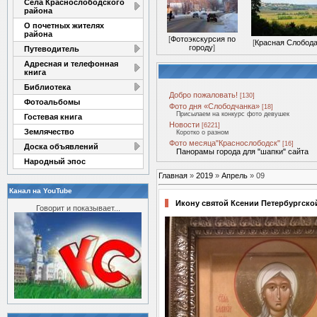
Села Краснослободского
района
О почетных жителях
района
[
Фотоэкскурсия по
[
Красная Слобод
городу
]
Путеводитель
Адресная и телефонная
книга
Библиотека
Добро пожаловать!
[130]
Фотоальбомы
Фото дня «Слободчанка»
[18]
Присылаем на конкурс фото девушек
Гостевая книга
Новости
[6221]
Землячество
Коротко о разном
Фото месяца"Краснослободск"
[16]
Доска объявлений
Панорамы города для "шапки" сайта
Народный эпос
Главная
»
2019
»
Апрель
»
09
Канал на YouTube
Икону святой Ксении Петербургско
Говорит и показывает...