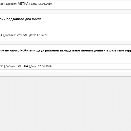
VETKA
288 | Добавил:
| Дата:
17.04.2019
вии подтопило два моста
VETKA
74 | Добавил:
| Дата:
17.04.2019
я – не жалко!» Жители двух районов вкладывают личные деньги в развитие те
VETKA
136 | Добавил:
| Дата:
17.04.2019