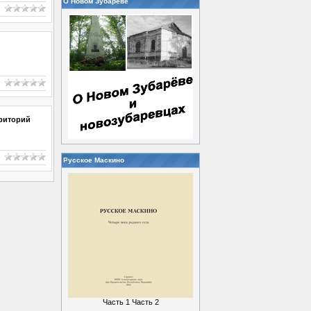
О Новом Зубареве
рриторий
Русское Маскино
Часть 1
Часть 2