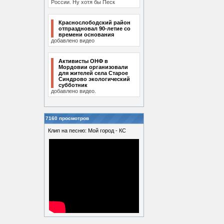
России. Ну хотя бы Песк
Краснослободский район
отпраздновал 90-летие со
времени основания
добавлено видео
Активисты ОНФ в
Мордовии организовали
для жителей села Старое
Синдрово экологический
субботник
добавлено видео.
7160 просмотров
Клип на песню: Мой город - КС