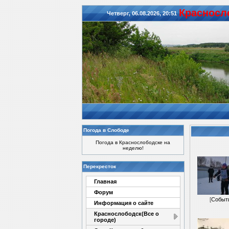
Красноcл
Четверг, 06.08.2026, 20:51
Погода в Слободе
Погода в Краснослободске на
неделю!
Перекресток
Главная
Форум
[
Событ
Информация о сайте
Краснослободск(Все о
городе)