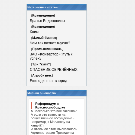
Интересные статьи
Краеведение
[
]
Братья Веденяпины
Краеведение
[
]
Книга
Малый бизнес
[
]
Чем так пахнет вкусно?
Промышленность
[
]
ЗАО «Конвертор»: путь к
успеху
Три "кита"
[
]
СПАСЕНИЕ ОБРЕЧЁННЫХ
Агробизнес
[
]
Еще один шаг вперед
Мнения о новостях
Референдум в
Краснослободске
А насколько это все законно?
А если это вынести на
общественное обсуждение -
например, к Малахову на
канал?))
И чтобы об этом высказалась
Администрация Президента