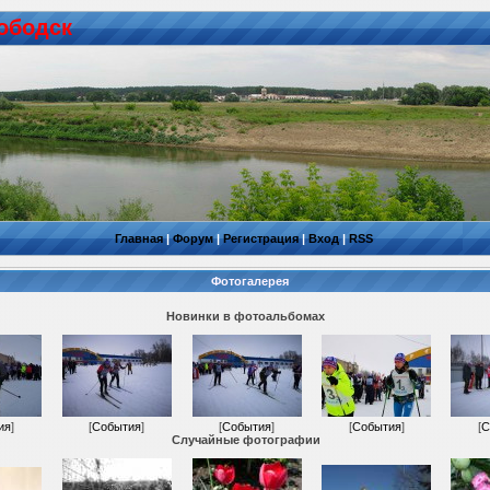
ободск
Главная
|
Форум
|
Регистрация
|
Вход
|
RSS
Фотогалерея
Новинки в фотоальбомах
ия
]
[
События
]
[
События
]
[
События
]
[
С
Случайные фотографии