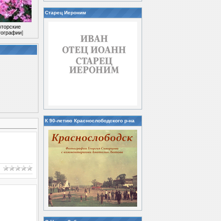
Старец Иероним
вторские
ографии
]
К 90-летию Краснослободского р-на