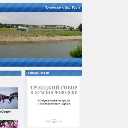
Приветствую Вас
,
Гость
Троицкий собор
обытия
]