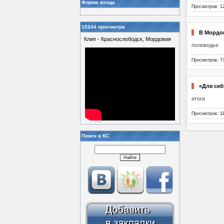
Форма входа
Просмотров: 1
15244 просмотра
В Мордо
Клип - Краснослободск, Мордовия
половодье
Просмотров: 7
«Для себ
итоги
Просмотров: 1
Поиск в КС