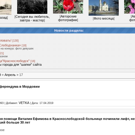
[
Авторские
[
А
[
Сегодня вы любитель,
назад
]
[
Фото месяца
]
фотографии
]
фот
завтра - мастер
]
Новости раздела:
ловать!
[130]
Слободчанка»
[18]
на конкурс фото девушек
21]
разном
а"Краснослободск"
[16]
 города для "шапки" сайта
9
»
Апрель
»
17
еферендума в Мордовии
VETKA
093 | Добавил:
| Дата:
17.04.2019
ря помощи Виталия Ефимова в Краснослободской больнице починили лифт, не
ий больше 30 лет
рое