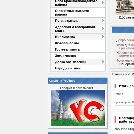
Села Краснослободского
района
О почетных жителях
района
[
100 лет 
Путеводитель
Адресная и телефонная
книга
Библиотека
Добро пожа
Фотоальбомы
Фото дня «
Присылаем 
Гостевая книга
Новости
[62
Землячество
Коротко о 
Фото месяц
Доска объявлений
Панорамы
Народный эпос
Главная
»
201
Канал на YouTube
Итоги р
Говорит и показывает...
черта
Просмотров: 1
Благода
работавш
забытое ста