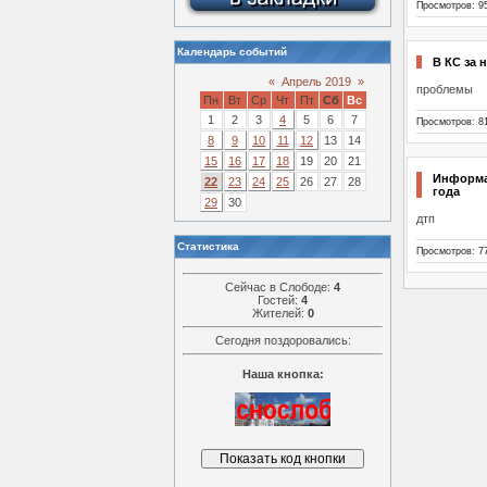
Просмотров: 9
Календарь событий
В КС за 
«
Апрель 2019
»
проблемы
Пн
Вт
Ср
Чт
Пт
Сб
Вс
1
2
3
4
5
6
7
Просмотров: 8
8
9
10
11
12
13
14
15
16
17
18
19
20
21
Информац
22
23
24
25
26
27
28
года
29
30
дтп
Статистика
Просмотров: 7
Сейчас в Слободе:
4
Гостей:
4
Жителей:
0
Сегодня поздоровались:
Наша кнопка: