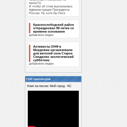
канал?))
И чтобы об этом высказалась
Администрация Президента
России. Ну хотя бы Песк
Краснослободский район
отпраздновал 90-летие со
времени основания
добавлено видео
Активисты ОНФ в
Мордовии организовали
для жителей села Старое
Синдрово экологический
субботник
добавлено видео.
7160 просмотров
Клип на песню: Мой город - КС