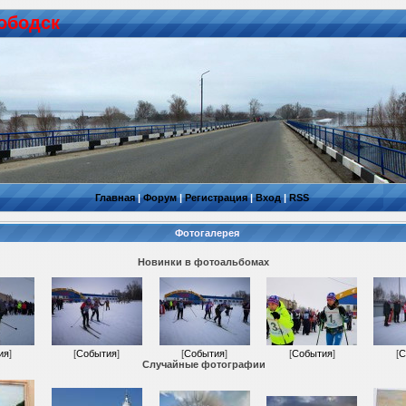
ободск
Главная
|
Форум
|
Регистрация
|
Вход
|
RSS
Фотогалерея
Новинки в фотоальбомах
ия
]
[
События
]
[
События
]
[
События
]
[
С
Случайные фотографии