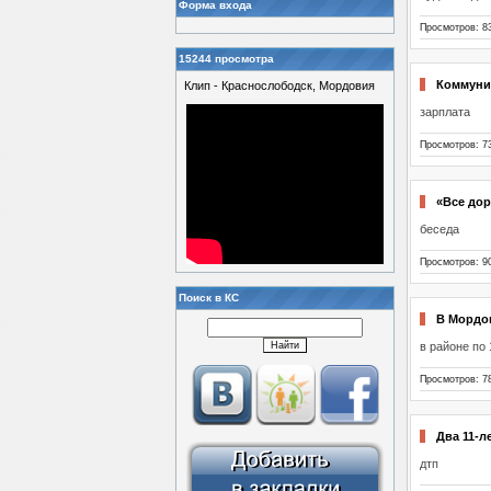
Форма входа
Просмотров: 8
15244 просмотра
Коммуни
Клип - Краснослободск, Мордовия
зарплата
Просмотров: 7
«Все дор
беседа
Просмотров: 9
Поиск в КС
В Мордов
в районе по 
Просмотров: 7
Два 11-л
дтп