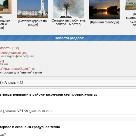
[
ны
красн
одских
[
Сегодня вы любитель,
[
Фотоэкскурсия по
худ
[
Красная Слобода
]
ов и
завтра - мастер
]
городу
]
з
ов
]
Новости раздела:
ловать!
[130]
Слободчанка»
[18]
на конкурс фото девушек
21]
разном
а"Краснослободск"
[16]
 города для "шапки" сайта
9
»
Апрель
»
22
ьгинцы первыми в районе закончили сев яровых культур
VETKA
45 | Добавил:
| Дата:
22.04.2019
первое в сезоне 20-градусное тепло
ждь?