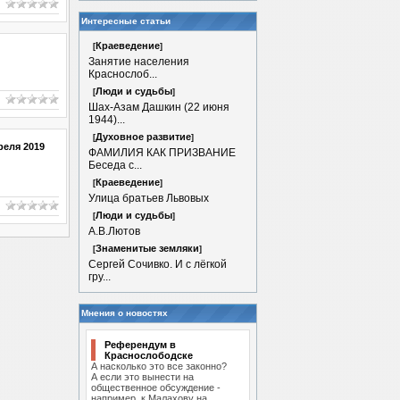
Интересные статьи
Краеведение
[
]
Занятие населения
Краснослоб...
Люди и судьбы
[
]
Шах-Азам Дашкин (22 июня
1944)...
Духовное развитие
[
]
реля 2019
ФАМИЛИЯ КАК ПРИЗВАНИЕ
Беседа с...
Краеведение
[
]
Улица братьев Львовых
Люди и судьбы
[
]
А.В.Лютов
Знаменитые земляки
[
]
Сергей Сочивко. И с лёгкой
гру...
Мнения о новостях
Референдум в
Краснослободске
А насколько это все законно?
А если это вынести на
общественное обсуждение -
например, к Малахову на