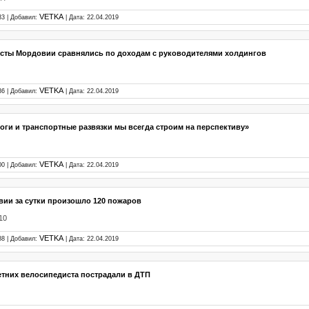
VETKA
33 | Добавил:
| Дата:
22.04.2019
сты Мордовии сравнялись по доходам с руководителями холдингов
VETKA
36 | Добавил:
| Дата:
22.04.2019
оги и транспортные развязки мы всегда строим на перспективу»
VETKA
00 | Добавил:
| Дата:
22.04.2019
ии за сутки произошло 120 пожаров
10
VETKA
88 | Добавил:
| Дата:
22.04.2019
етних велосипедиста пострадали в ДТП