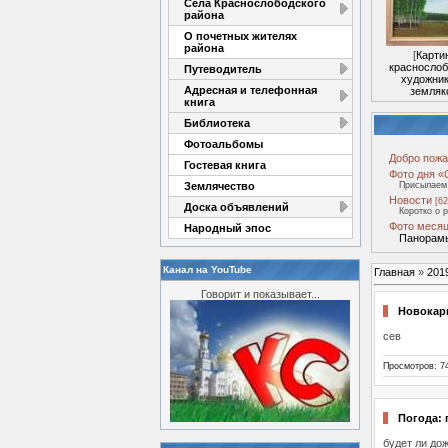
Села Краснослободского
района
О почетных жителях
района
[
Карти
краснослоб
Путеводитель
художник
Адресная и телефонная
земляк
книга
Библиотека
Фотоальбомы
Добро пожа
Гостевая книга
Фото дня «
Землячество
Присылаем 
Новости
[62
Доска объявлений
Коротко о 
Фото месяц
Народный эпос
Панорамы
Канал на YouTube
Главная
»
201
Говорит и показывает...
Новокар
сев
Просмотров: 7
Погода: 
будет ли до