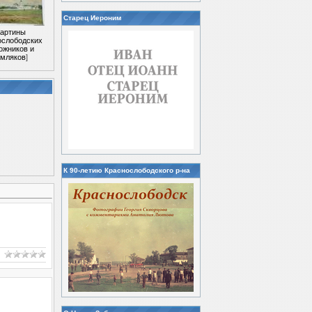
Старец Иероним
Картины
ослободских
ожников и
емляков
]
К 90-летию Краснослободского р-на