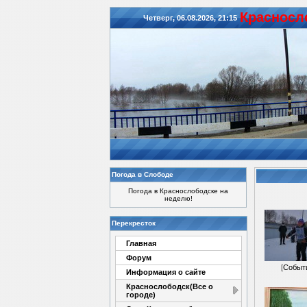
Красноcл
Четверг, 06.08.2026, 21:15
Погода в Слободе
Погода в Краснослободске на
неделю!
Перекресток
Главная
Форум
[
Событ
Информация о сайте
Краснослободск(Все о
городе)