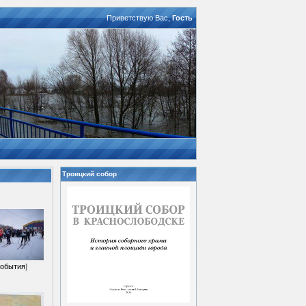
Приветствую Вас
,
Гость
Троицкий собор
обытия
]