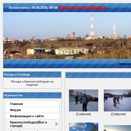
Красноcлободск
Воскресенье, 09.08.2026, 08:58
Главная
Погода в Слободе
Погода в Краснослободске на
неделю!
Перекресток
Главная
Форум
[
События
]
[
События
]
Информация о сайте
Краснослободск(Все о
городе)