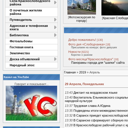
Села Краснослободского
района
О почетных жителях
района
[
Фотоэкскурсия по
[
Красная Слобод
Путеводитель
городу
]
Адресная и телефонная
книга
Библиотека
Добро пожаловать!
[130]
Фотоальбомы
Фото дня «Слободчанка»
[18]
Гостевая книга
Присылаем на конкурс фото девушек
Новости
[6221]
Землячество
Коротко о разном
Доска объявлений
Фото месяца"Краснослободск"
[16]
Панорамы города для "шапки" сайта
Народный эпос
Главная
»
2019
»
Апрель
Канал на YouTube
Говорит и показывает...
29 Апреля, Понедельник
13:43
Диктант на мордовском языке
13:40
Воспитатель Ельниковского социаль
народной культуре
13:37
Трудовая слава А.Юдина
13:35
Подведены итоги межведомственного
13:32
В Саранск приедет краснослободски
13:30
В Саранске сформируют сборную по
13:28
В Краснослободске рабочий упал с 