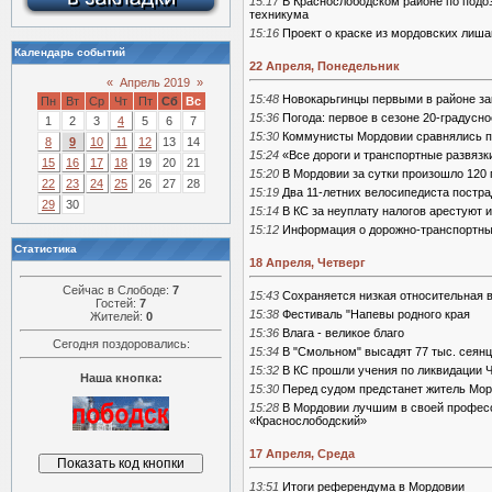
15:17
В Краснослободском районе по подо
техникума
15:16
Проект о краске из мордовских лиш
Календарь событий
22 Апреля, Понедельник
«
Апрель 2019
»
15:48
Новокарьгинцы первыми в районе за
Пн
Вт
Ср
Чт
Пт
Сб
Вс
15:36
Погода: первое в сезоне 20-градусно
1
2
3
4
5
6
7
15:30
Коммунисты Мордовии сравнялись п
8
9
10
11
12
13
14
15:24
«Все дороги и транспортные развязк
15
16
17
18
19
20
21
15:20
В Мордовии за сутки произошло 120
22
23
24
25
26
27
28
15:19
Два 11-летних велосипедиста постр
29
30
15:14
В КС за неуплату налогов арестуют
15:12
Информация о дорожно-транспортных
Статистика
18 Апреля, Четверг
Сейчас в Слободе:
7
15:43
Сохраняется низкая относительная 
Гостей:
7
15:38
Фестиваль "Напевы родного края
Жителей:
0
15:36
Влага - великое благо
Сегодня поздоровались:
15:34
В "Смольном" высадят 77 тыс. сеян
15:32
В КС прошли учения по ликвидации 
Наша кнопка:
15:30
Перед судом предстанет житель Мор
15:28
В Мордовии лучшим в своей профе
«Краснослободский»
17 Апреля, Среда
13:51
Итоги референдума в Мордовии