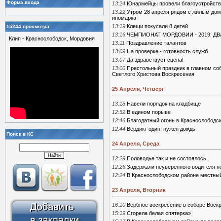
Форма входа
13:24
Юнармейцы провели благоустройств
13:22
Утром 28 апреля рядом с жилым дом
иномарка
13:19
Клещи покусали 8 детей
15244 просмотра
13:16
ЧЕМПИОНАТ МОРДОВИИ - 2019: Д
Клип - Краснослободск, Мордовия
13:11
Поздравление талантов
13:09
На проверке - готовность служб
13:07
Да здравствует сцена!
13:00
Престольный праздник в главном со
Светлого Христова Воскресения
25 Апреля, Четверг
13:18
Навели порядок на кладбище
12:52
В едином порыве
12:46
Благодатный огонь в Краснослободс
12:44
Вердикт один: нужен дождь
Поиск в КС
24 Апреля, Среда
12:29
Половодье так и не состоялось...
12:26
Задержали неуверенного водителя 
12:24
В Краснослободском районе местный
23 Апреля, Вторник
16:10
Вербное воскресение в соборе Воскр
15:19
Сгорела белая «пятерка»