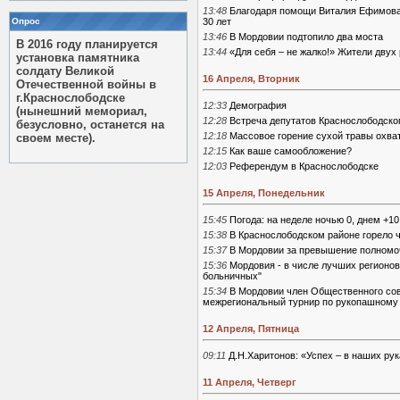
13:48
Благодаря помощи Виталия Ефимова 
Опрос
30 лет
13:46
В Мордовии подтопило два моста
В 2016 году планируется
13:44
«Для себя – не жалко!» Жители двух
установка памятника
солдату Великой
16 Апреля, Вторник
Отечественной войны в
г.Краснослободске
12:33
Демография
(нынешний мемориал,
12:28
Встреча депутатов Краснослободско
безусловно, останется на
12:18
Массовое горение сухой травы охв
своем месте).
12:15
Как ваше самообложение?
12:03
Референдум в Краснослободске
15 Апреля, Понедельник
15:45
Погода: на неделе ночью 0, днем +10
15:38
В Краснослободском районе горело 
15:37
В Мордовии за превышение полномо
15:36
Мордовия - в числе лучших регионо
больничных"
15:34
В Мордовии член Общественного со
межрегиональный турнир по рукопашному
12 Апреля, Пятница
09:11
Д.Н.Харитонов: «Успех – в наших ру
11 Апреля, Четверг