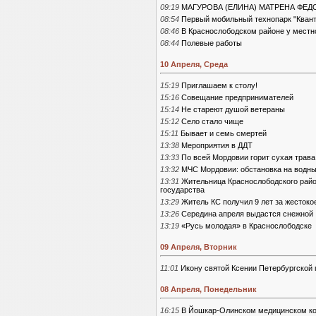
09:19
МАГУРОВА (ЕЛИНА) МАТРЕНА ФЕ
08:54
Первый мобильный технопарк "Квант
08:46
В Краснослободском районе у местн
08:44
Полевые работы
10 Апреля, Среда
15:19
Приглашаем к столу!
15:16
Совещание предпринимателей
15:14
Не стареют душой ветераны
15:12
Село стало чище
15:11
Бывает и семь смертей
13:38
Мероприятия в ДДТ
13:33
По всей Мордовии горит сухая трава
13:32
МЧС Мордовии: обстановка на водны
13:31
Жительница Краснослободского райо
государства
13:29
Житель КС получил 9 лет за жестоко
13:26
Середина апреля выдастся снежной
13:19
«Русь молодая» в Краснослободске
09 Апреля, Вторник
11:01
Икону святой Ксении Петербургской
08 Апреля, Понедельник
16:15
В Йошкар-Олинском медицинском ко