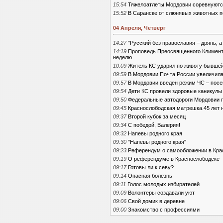
15:54
Тяжелоатлеты Мордовии соревнуются
15:52
В Саранске от слюнявых животных п
04 Апреля, Четверг
14:27
"Русский без православия – дрянь, а
14:19
Проповедь Преосвященного Климента
неделю
10:09
Житель КС ударил по животу бывшей
09:59
В Мордовии Почта России увеличила
09:57
В Мордовии введен режим ЧС – посе
09:54
Дети КС провели здоровые каникулы
09:50
Федеральные автодороги Мордовии п
09:45
Краснослободская матрешка.45 лет 
09:37
Второй кубок за месяц
09:34
С победой, Валерия!
09:32
Напевы родного края
09:30
"Напевы родного края"
09:23
Референдум о самообложении в Кра
09:19
О референдуме в Краснослободске
09:17
Готовы ли к севу?
09:14
Опасная болезнь
09:11
Голос молодых избирателей
09:09
Волонтеры создавали уют
09:06
Свой домик в деревне
09:00
Знакомство с профессиями