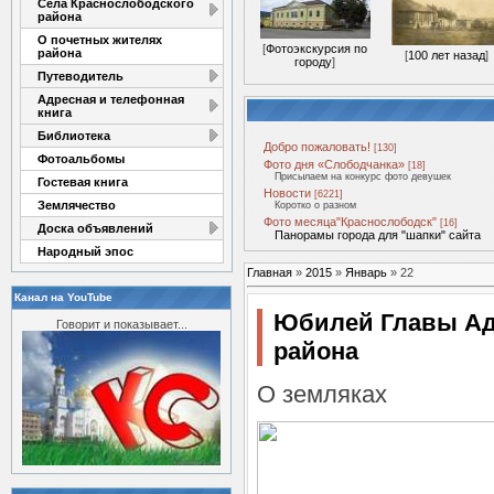
Села Краснослободского
района
О почетных жителях
[
Фотоэкскурсия по
района
[
100 лет назад
]
городу
]
Путеводитель
Адресная и телефонная
книга
Библиотека
Добро пожаловать!
[130]
Фотоальбомы
Фото дня «Слободчанка»
[18]
Присылаем на конкурс фото девушек
Гостевая книга
Новости
[6221]
Землячество
Коротко о разном
Фото месяца"Краснослободск"
[16]
Доска объявлений
Панорамы города для "шапки" сайта
Народный эпос
Главная
»
2015
»
Январь
»
22
Канал на YouTube
Юбилей Главы Ад
Говорит и показывает...
района
О земляках