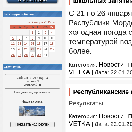
школьных заняти
С 21 по 26 января
Календарь событий
Республики Морд
«
Январь 2015
»
Пн
Вт
Ср
Чт
Пт
Сб
Вс
холодная погода 
1
2
3
4
5
6
7
8
9
10
11
температурой воз
12
13
14
15
16
17
18
более.
19
20
21
22
23
24
25
26
27
28
29
30
31
Новости
Категория:
| 
Статистика
VETKA
| Дата:
22.01.2
Сейчас в Слободе:
3
Гостей:
3
Жителей:
0
Республиканские 
Сегодня поздоровались:
Наша кнопка:
Результаты
Новости
Категория:
| 
VETKA
| Дата:
22.01.2