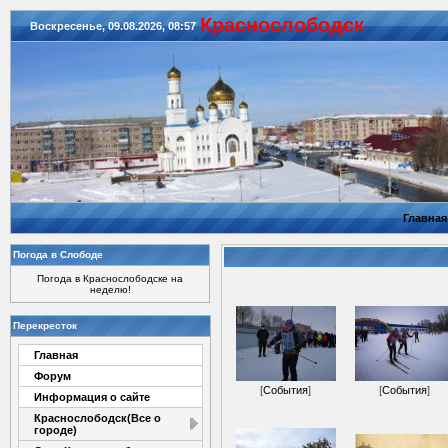
Красноcлободск
Воскресенье, 09.08.2026, 08:57
Главная
Погода в Слободе
Погода в Краснослободске на
неделю!
Перекресток
Главная
Форум
[
События
]
[
События
]
Информация о сайте
Краснослободск(Все о
городе)