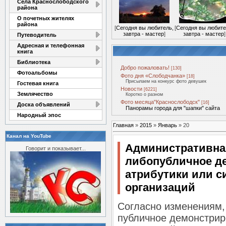
Села Краснослободского
района
О почетных жителях
района
[
Сегодня вы любитель,
[
Сегодня вы любите
завтра - мастер
]
завтра - мастер
]
Путеводитель
Адресная и телефонная
книга
Библиотека
Добро пожаловать!
[130]
Фотоальбомы
Фото дня «Слободчанка»
[18]
Присылаем на конкурс фото девушек
Гостевая книга
Новости
[6221]
Землячество
Коротко о разном
Фото месяца"Краснослободск"
[16]
Доска объявлений
Панорамы города для "шапки" сайта
Народный эпос
Главная
»
2015
»
Январь
»
20
Канал на YouTube
Административная
Говорит и показывает...
либопубличное д
атрибутики или с
организаций
Согласно изменениям,
публичное демонстрир