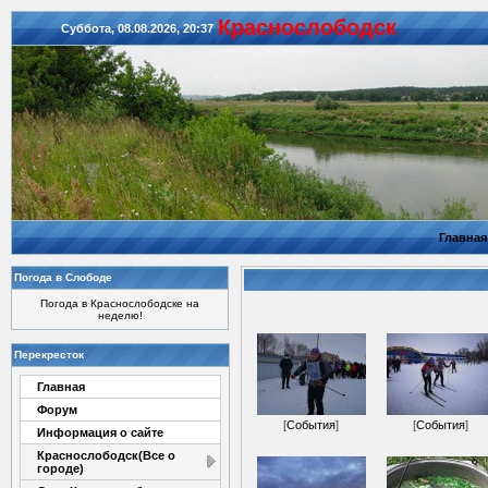
Красноcлободск
Суббота, 08.08.2026, 20:37
Главная
Погода в Слободе
Погода в Краснослободске на
неделю!
Перекресток
Главная
Форум
[
События
]
[
События
]
Информация о сайте
Краснослободск(Все о
городе)