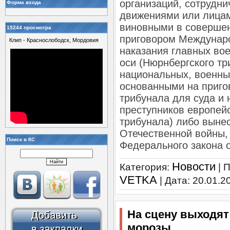
организаций, сотрудни
Форма входа
движениями или лица
виновными в совершен
15244 просмотра
приговором Междунаро
Клип - Краснослободск, Мордовия
наказания главных во
оси (Нюрнбергского т
национальных, военны
основанными на приго
трибунала для суда и
преступников европейс
трибунала) либо выне
Отечественной войны, 
Поиск в КС
Федерального закона о
Новости
Категория:
| 
VETKA
| Дата:
20.01.2
На сцену выходят
морозы