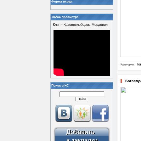
Форма входа
15244 просмотра
Клип - Краснослободск, Мордовия
Но
Категория:
Богослуж
Поиск в КС