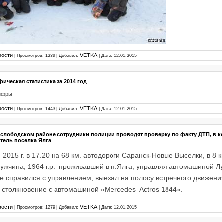
вости
VETKA
| Просмотров: 1239 | Добавил:
| Дата:
12.01.2015
ическая статистика за 2014 год
цифры
вости
VETKA
| Просмотров: 1443 | Добавил:
| Дата:
12.01.2015
слободском районе сотрудники полиции проводят проверку по факту ДТП, в 
тель поселка Ялга
 2015 г. в 17.20 на 68 км. автодороги Саранск-Новые Выселки, в 8 к
ужчина, 1964 г.р., проживавший в п.Ялга, управляя автомашиной Л
е справился с управлением, выехал на полосу встречного движени
 столкновение с автомашиной «Mercedes Actros 1844».
вости
VETKA
| Просмотров: 1279 | Добавил:
| Дата:
12.01.2015