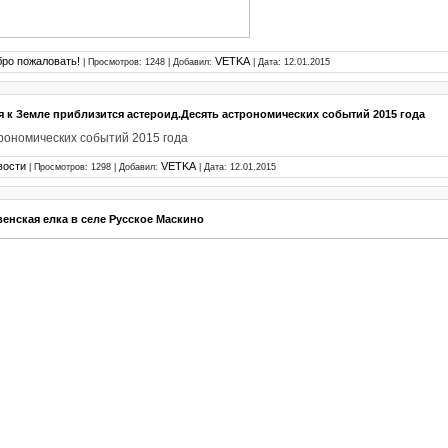
бро пожаловать!
VETKA
| Просмотров: 1248 | Добавил:
| Дата:
12.01.2015
я к Земле приблизится астероид.Десять астрономических событий 2015 года
рономических событий 2015 года
вости
VETKA
| Просмотров: 1298 | Добавил:
| Дата:
12.01.2015
енская елка в селе Русское Маскино