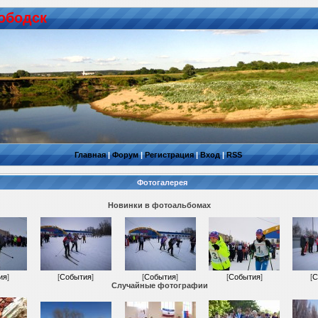
ободск
Главная
|
Форум
|
Регистрация
|
Вход
|
RSS
Фотогалерея
Новинки в фотоальбомах
ия
]
[
События
]
[
События
]
[
События
]
[
С
Случайные фотографии