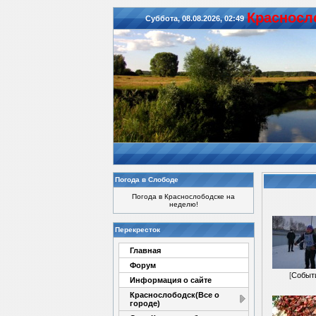
Красноcл
Суббота, 08.08.2026, 02:49
Погода в Слободе
Погода в Краснослободске на
неделю!
Перекресток
Главная
Форум
[
Событ
Информация о сайте
Краснослободск(Все о
городе)