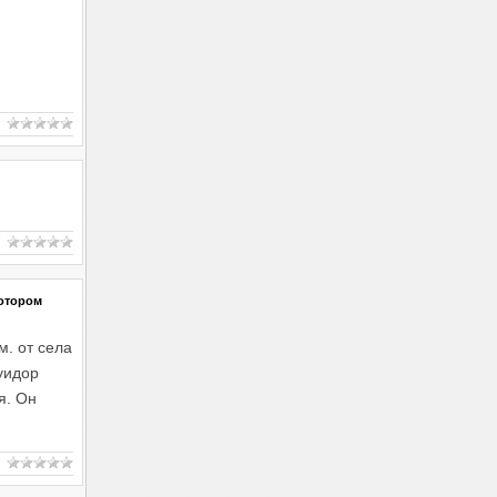
котором
м. от села
уидор
я. Он