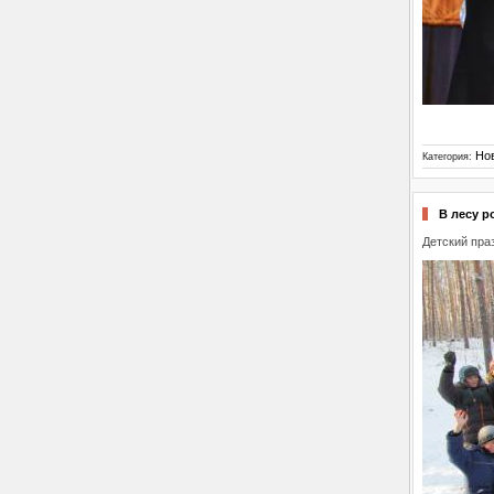
Но
Категория:
В лесу р
Детский пра