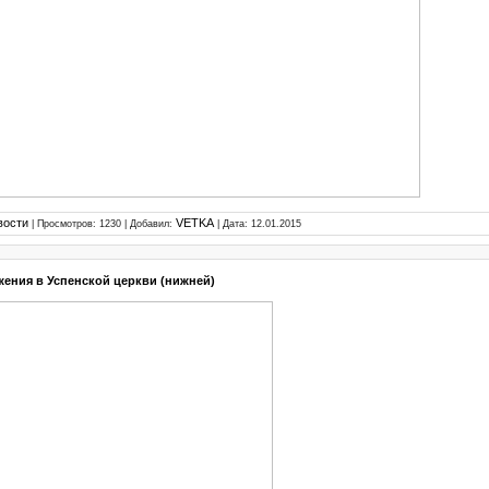
вости
VETKA
| Просмотров: 1230 | Добавил:
| Дата:
12.01.2015
ения в Успенской церкви (нижней)