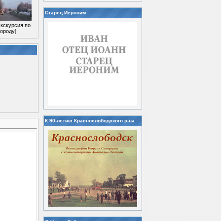
Старец Иероним
кскурсия по
городу
]
К 90-летию Краснослободского р-на