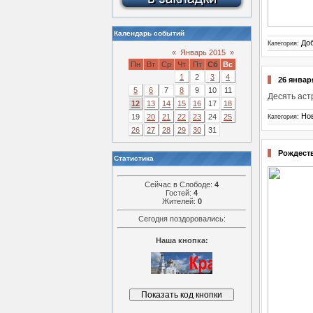
Календарь событий
До
Категория:
«
Январь 2015
»
Пн
Вт
Ср
Чт
Пт
Сб
Вс
1
2
3
4
26 январ
5
6
7
8
9
10
11
Десять аст
12
13
14
15
16
17
18
Но
19
20
21
22
23
24
25
Категория:
26
27
28
29
30
31
Рождеств
Статистика
Сейчас в Слободе:
4
Гостей:
4
Жителей:
0
Сегодня поздоровались:
Наша кнопка: