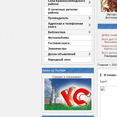
Села Краснослободского
района
О почетных жителях
района
[
Авторс
фотогра
Путеводитель
Адресная и телефонная
книга
Библиотека
Добро пожа
Фотоальбомы
Фото дня «
Присылаем 
Гостевая книга
Новости
[62
Землячество
Коротко о 
Фото месяц
Доска объявлений
Панорамы
Народный эпос
Главная
»
201
Канал на YouTube
И снова
Говорит и показывает...
Бди!!!