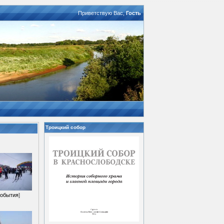
Приветствую Вас
,
Гость
Троицкий собор
обытия
]