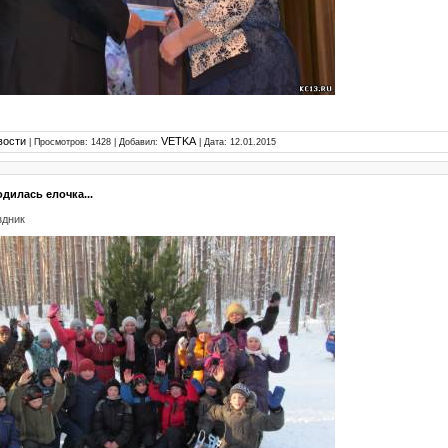
вости
VETKA
| Просмотров: 1428 | Добавил:
| Дата:
12.01.2015
одилась елочка...
здник