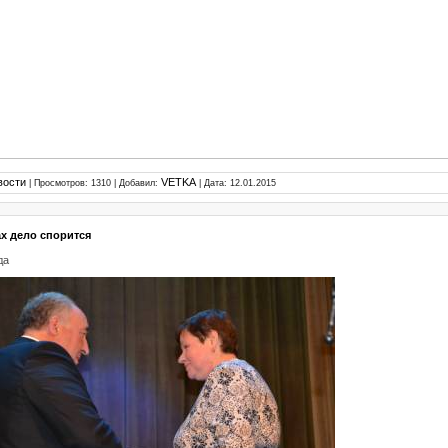
вости
VETKA
| Просмотров: 1310 | Добавил:
| Дата:
12.01.2015
ах дело спорится
да