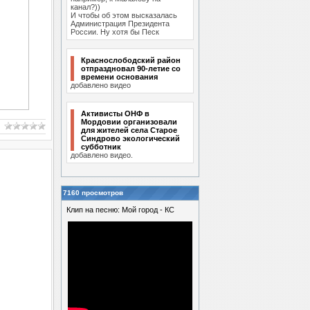
канал?))
И чтобы об этом высказалась
Администрация Президента
России. Ну хотя бы Песк
Краснослободский район
отпраздновал 90-летие со
времени основания
добавлено видео
Активисты ОНФ в
Мордовии организовали
для жителей села Старое
Синдрово экологический
субботник
добавлено видео.
7160 просмотров
Клип на песню: Мой город - КС