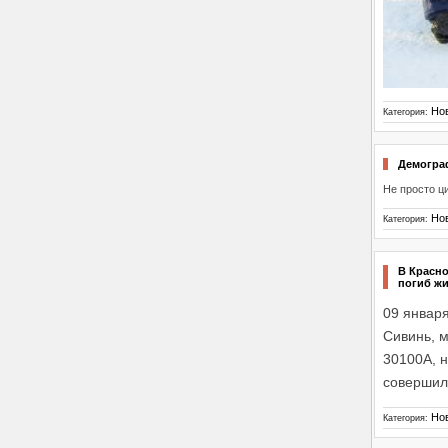
Но
Категория:
Демограф
Не просто 
Но
Категория:
В Красно
погиб жи
09 января
Сивинь, м
30100А, н
совершил
Но
Категория: