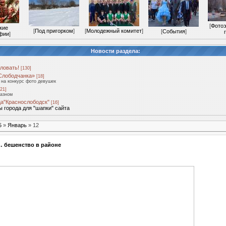
[
Фотоэ
кие
[
Под пригорком
]
[
Молодежный комитет
]
[
События
]
фии
]
Новости раздела:
ловать!
[130]
Слободчанка»
[18]
на конкурс фото девушек
21]
разном
а"Краснослободск"
[16]
 города для "шапки" сайта
5
»
Январь
»
12
… бешенство в районе