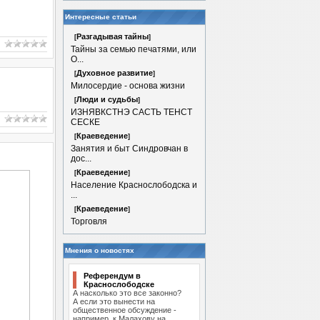
Интересные статьи
Разгадывая тайны
[
]
Тайны за семью печатями, или
О...
Духовное развитие
[
]
Милосердие - основа жизни
Люди и судьбы
[
]
ИЗНЯВКСТНЭ САСТЬ ТЕНСТ
СЕСКЕ
Краеведение
[
]
Занятия и быт Синдровчан в
дос...
Краеведение
[
]
Население Краснослободска и
...
Краеведение
[
]
Торговля
Мнения о новостях
Референдум в
Краснослободске
А насколько это все законно?
А если это вынести на
общественное обсуждение -
например, к Малахову на