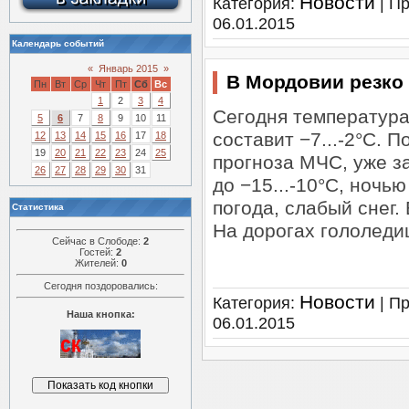
Новости
Категория:
| Пр
06.01.2015
Календарь событий
«
Январь 2015
»
В Мордовии резко
Пн
Вт
Ср
Чт
Пт
Сб
Вс
1
2
3
4
Сегодня температура 
5
6
7
8
9
10
11
составит −7...-2°С. 
12
13
14
15
16
17
18
19
20
21
22
23
24
25
прогноза МЧС, уже з
26
27
28
29
30
31
до −15...-10°С, ночь
погода, слабый снег.
Статистика
На дорогах гололеди
Сейчас в Слободе:
2
Гостей:
2
Жителей:
0
Сегодня поздоровались:
Новости
Категория:
| Пр
Наша кнопка:
06.01.2015