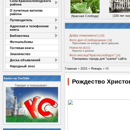
Села Краснослободского
района
О почетных жителях
района
[
100 лет на
[
Красная Слобода
]
Путеводитель
Адресная и телефонная
книга
Добро пожаловать!
Библиотека
[130]
Фото дня «Слободчанка»
[18]
Фотоальбомы
Присылаем на конкурс фото девушек
Новости
Гостевая книга
[6221]
Коротко о разном
Землячество
Фото месяца"Краснослободск"
[16]
Панорамы города для "шапки" сайта
Доска объявлений
Народный эпос
Главная
»
2015
»
Январь
»
06
Канал на YouTube
Рождество Христо
Говорит и показывает...