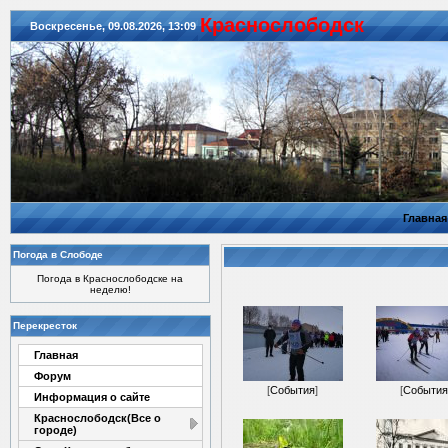
Красноcлободск
Воскресенье, 09.08.2026, 13:09
Главная
Погода в Слободе
Погода в Краснослободске на
неделю!
Перекресток
Главная
Форум
[
События
]
[
События
Информация о сайте
Краснослободск(Все о
городе)