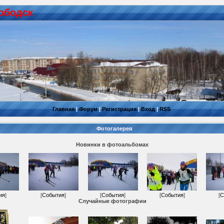
ободск
Главная
|
Форум
|
Регистрация
|
Вход
|
RSS
Фотогалерея
Новинки в фотоальбомах
ия
]
[
События
]
[
События
]
[
События
]
[
С
Случайные фотографии