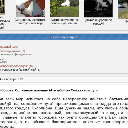
ны
[
Сегодня вы любитель,
[
Фотоэкскурсия по
[
Фотоэкскурсия по
одских
[
Ф
завтра - мастер
]
селам и деревням
]
городу
]
ов и
ов
]
Новости раздела:
ловать!
[130]
Слободчанка»
[18]
на конкурс фото девушек
21]
разном
а"Краснослободск"
[16]
 города для "шапки" сайта
4
»
Октябрь
»
21
 Ворона. Солнечное затмение 24 октября на Сожжённом пути
ря весь мир испытает на себе невероятное действие
Затмени
пройдёт на "сожжённом пути", простирающемся с пятнадцатого гра
дцатого градуса Скорпиона. Ещё древние знали, что любые собы
всегда приобретают внезапный, непредсказуемый, а иногда и 
. Главные планеты гороскопа как будто обращаются к Вам свое
тороной, а их обычное благоприятное действие трансформи
мости...