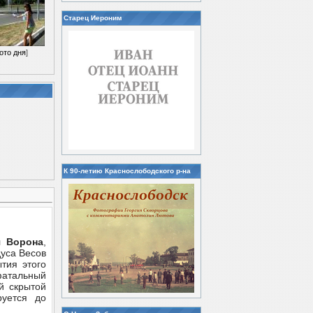
Старец Иероним
ото дня
]
К 90-летию Краснослободского р-на
я Ворона
,
дуса Весов
тия этого
фатальный
й скрытой
руется до