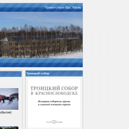
Приветствую Вас
,
Гость
Троицкий собор
обытия
]