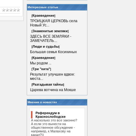
Интересные статьи
Краеведение
[
]
ТРОИЦКАЯ ЦЕРКОВЬ села
Новый Ус...
Знаменитые земляки
[
]
ЗДЕСЬ ВСЕ ЗЕМЛЯКИ -
ЗАМЕЧАТЕЛЬ...
Люди и судьбы
[
]
Большая семья Косихиных
Краеведение
[
]
Мы родом ...
Три "кита"
[
]
Результат улучшен вдвое:
места...
Разгадывая тайны
[
]
Царева вотчина на Мокше
Мнения о новостях
Референдум в
Краснослободске
А насколько это все законно?
А если это вынести на
общественное обсуждение -
например, к Малахову на
канал?))