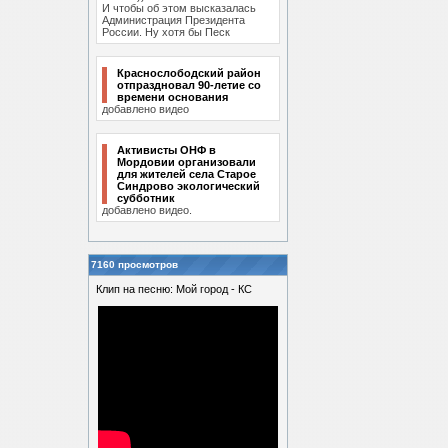
И чтобы об этом высказалась
Администрация Президента
России. Ну хотя бы Песк
Краснослободский район
отпраздновал 90-летие со
времени основания
добавлено видео
Активисты ОНФ в
Мордовии организовали
для жителей села Старое
Синдрово экологический
субботник
добавлено видео.
7160 просмотров
Клип на песню: Мой город - КС