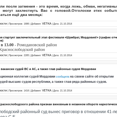
ли после затмения - это время, когда ложь, обман, негативн
 могут захлестнуть Вас с головой.Отголоски этих событ
аться ещё два месяца:
вости
VETKA
| Просмотров: 1686 | Добавил:
| Дата:
21.10.2014
ря стартует заключительный этап фестиваля «Шумбрат, Мордовия!» (график отч
ов)
в 13.00
- Ромодановский район
Краснослободский район
вости
VETKA
| Просмотров: 2285 | Добавил:
| Дата:
21.10.2014
вакансии судей ВС и АС, а также глав районных судов Мордовии
ционная коллегия судей Мордовии
на своем сайте об открытии
сообщила
удей высших судов республики, а также глав ряда районных судов.
вости
VETKA
| Просмотров: 1416 | Добавил:
| Дата:
21.10.2014
Краснослободского района признан виновным в незанном обороте наркотическ
лободский районный суд вынес приговор в отношении 41-ле
ова С.Е.