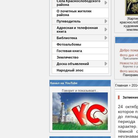
Села Краснослободского
района
О почетных жителях
района
[
Карти
Путеводитель
краснослоб
художник
Адресная и телефонная
земляк
книга
Библиотека
Фотоальбомы
Добро пожа
Гостевая книга
Фото дня «
Землячество
Присылаем 
Новости
Доска объявлений
[62
Коротко о 
Народный эпос
Фото месяц
Панорамы
Канал на YouTube
Главная
»
201
Говорит и показывает...
Затмение
24 октяб
которое 
до пятна
периода 
характер
тёмной с
неузнавае