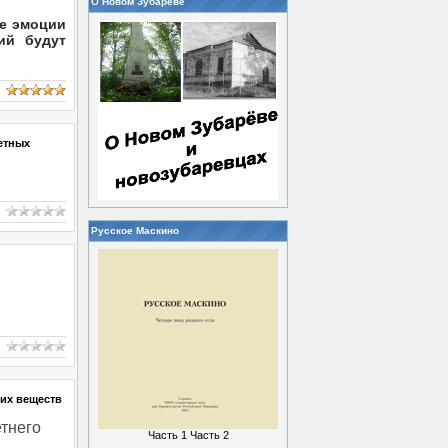
О Новом Зубареве
ые эмоции
ий будут
етных
Русское Маскино
их веществ
тнего
Часть 1
Часть 2