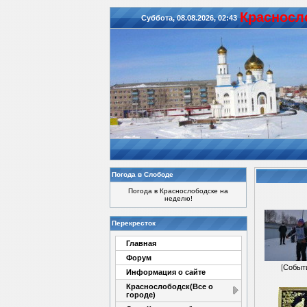
Красноcл
Суббота, 08.08.2026, 02:43
Погода в Слободе
Погода в Краснослободске на
неделю!
Перекресток
Главная
Форум
[
Событ
Информация о сайте
Краснослободск(Все о
городе)