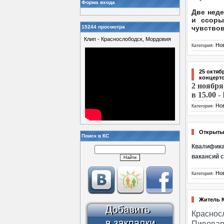
Форма входа
Две неде
и ссоры
15244 просмотра
чувствов
Клип - Краснослободск, Мордовия
Но
Категория:
25 октяб
концерт
2
ноября 
в 15.00
- 
Но
Категория:
Открыты 
Поиск в КС
Квалифика
вакансий с
Но
Категория:
Житель 
Краснос
Пивовар