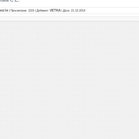
вости
VETKA
| Просмотров: 1103 | Добавил:
| Дата:
21.10.2014