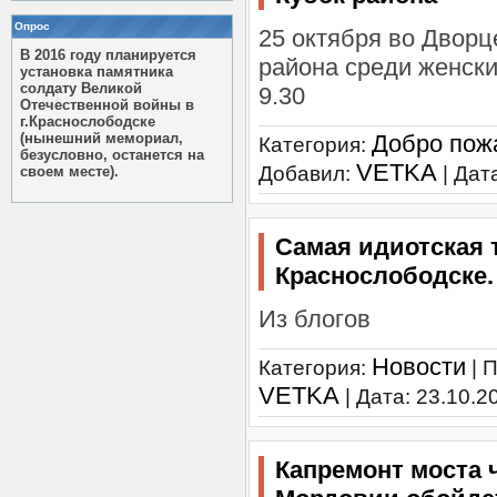
Опрос
25 октября во Дворц
В 2016 году планируется
района среди женски
установка памятника
солдату Великой
9.30
Отечественной войны в
г.Краснослободске
(нынешний мемориал,
Добро пож
Категория:
безусловно, останется на
VETKA
Добавил:
| Дат
своем месте).
Самая идиотская т
Краснослободске.
Из блогов
Новости
Категория:
| 
VETKA
| Дата:
23.10.2
Капремонт моста ч