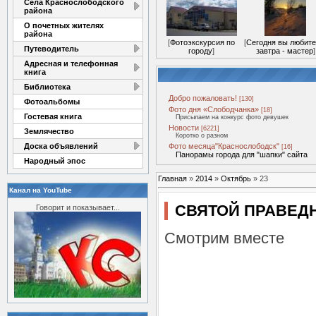
Села Краснослободского
района
О почетных жителях
района
[
Фотоэкскурсия по
[
Сегодня вы любите
Путеводитель
городу
]
завтра - мастер
]
Адресная и телефонная
книга
Библиотека
Добро пожаловать!
[130]
Фотоальбомы
Фото дня «Слободчанка»
[18]
Гостевая книга
Присылаем на конкурс фото девушек
Новости
[6221]
Землячество
Коротко о разном
Доска объявлений
Фото месяца"Краснослободск"
[16]
Панорамы города для "шапки" сайта
Народный эпос
Главная
»
2014
»
Октябрь
»
23
Канал на YouTube
СВЯТОЙ ПРАВЕД
Говорит и показывает...
Смотрим вместе