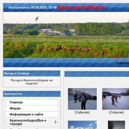
Красноcлободск
Воскресенье, 09.08.2026, 10:49
Главная
Погода в Слободе
Погода в Краснослободске на
неделю!
Перекресток
Главная
Форум
[
События
]
[
События
]
Информация о сайте
Краснослободск(Все о
городе)