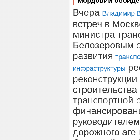
Мордовии обойдет
Вчера
Владимир 
встреч в Моск
министра тран
Белозеровым 
развития
трансп
ре
инфраструктуры
реконструкции 
строительства
транспортной 
финансировани
руководителем
дорожного аге