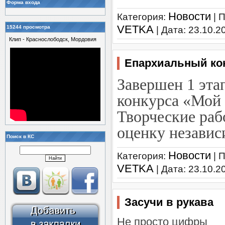
Форма входа
Новости
Категория:
| 
VETKA
15244 просмотра
| Дата:
23.10.2
Клип - Краснослободск, Мордовия
Епархиальный ко
Завершен 1 эта
конкурса «Мой 
Творческие раб
оценку незави
Поиск в КС
Новости
Категория:
| 
VETKA
| Дата:
23.10.2
Засучи в рукава
Не просто цифры