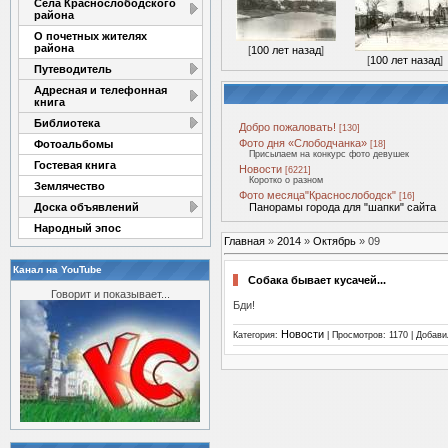
Села Краснослободского
района
О почетных жителях
района
[
100 лет назад
]
[
100 лет назад
]
Путеводитель
Адресная и телефонная
книга
Библиотека
Добро пожаловать!
[130]
Фото дня «Слободчанка»
Фотоальбомы
[18]
Присылаем на конкурс фото девушек
Гостевая книга
Новости
[6221]
Коротко о разном
Землячество
Фото месяца"Краснослободск"
[16]
Доска объявлений
Панорамы города для "шапки" сайта
Народный эпос
Главная
»
2014
»
Октябрь
»
09
Канал на YouTube
Собака бывает кусачей...
Говорит и показывает...
Бди!
Новости
Категория:
| Просмотров: 1170 | Добав