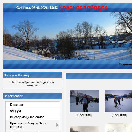
Красноcлободск
Суббота, 08.08.2026, 13:53
Главная
Погода в Слободе
Погода в Краснослободске на
неделю!
Перекресток
Главная
Форум
[
События
]
[
События
]
Информация о сайте
Краснослободск(Все о
городе)