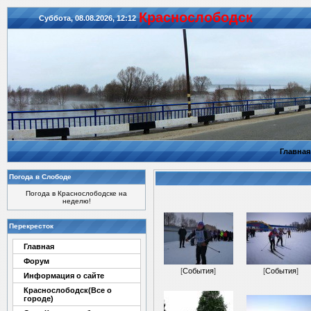
Красноcлободск
Суббота, 08.08.2026, 12:12
Главная
Погода в Слободе
Погода в Краснослободске на
неделю!
Перекресток
Главная
Форум
[
События
]
[
События
]
Информация о сайте
Краснослободск(Все о
городе)