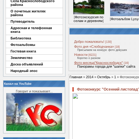
Села Краснослободского
района
О почетных жителях
района
[
Фотоэкскурсия по
[
Фотоальбом Lysy
селам и деревням
]
Путеводитель
Адресная и телефонная
книга
Библиотека
Добро пожаловать!
[130]
Фотоальбомы
Фото дня «Слободчанка»
[18]
Присылаем на конкурс фото девушек
Гостевая книга
Новости
[6221]
Землячество
Коротко о разном
Фото месяца"Краснослободск"
[16]
Доска объявлений
Панорамы города для "шапки" сайта
Народный эпос
Главная
»
2014
»
Октябрь
»
1
» Фотоконкур
Канал на YouTube
Фотоконкурс "Осенний листопад
Говорит и показывает...