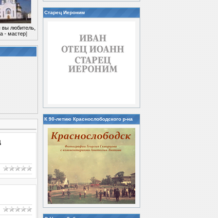
Старец Иероним
 вы любитель,
а - мастер
]
К 90-летию Краснослободского р-на
Д