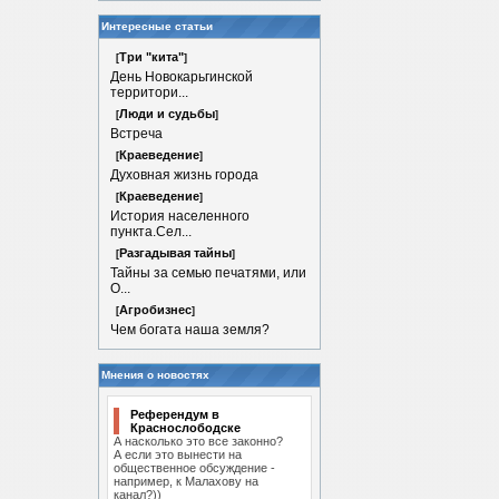
Интересные статьи
Три "кита"
[
]
День Новокарьгинской
территори...
Люди и судьбы
[
]
Встреча
Краеведение
[
]
Духовная жизнь города
Краеведение
[
]
История населенного
пункта.Сел...
Разгадывая тайны
[
]
Тайны за семью печатями, или
О...
Агробизнес
[
]
Чем богата наша земля?
Мнения о новостях
Референдум в
Краснослободске
А насколько это все законно?
А если это вынести на
общественное обсуждение -
например, к Малахову на
канал?))