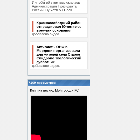
И чтобы об этом высказалась
Администрация Президента
России. Ну хотя бы Песк
Краснослободский район
отпраздновал 90-летие со
времени основания
добавлено видео
Активисты ОНФ в
Мордовии организовали
для жителей села Старое
Синдрово экологический
субботник
добавлено видео.
7160 просмотров
Клип на песню: Мой город - КС