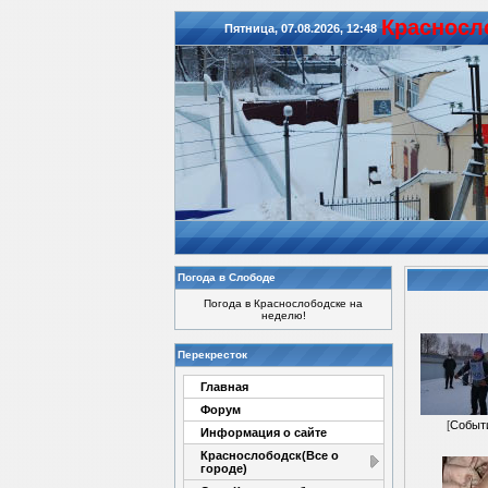
Красноcл
Пятница, 07.08.2026, 12:48
Погода в Слободе
Погода в Краснослободске на
неделю!
Перекресток
Главная
Форум
[
Событ
Информация о сайте
Краснослободск(Все о
городе)