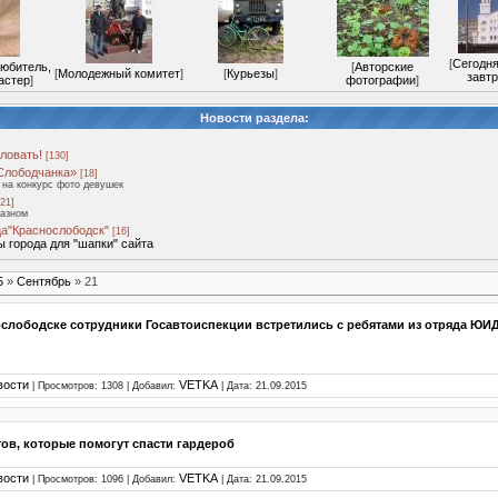
[
Сегодня
любитель,
[
Авторские
[
Молодежный комитет
]
[
Курьезы
]
завтр
астер
]
фотографии
]
Новости раздела:
ловать!
[130]
Слободчанка»
[18]
на конкурс фото девушек
21]
разном
а"Краснослободск"
[16]
 города для "шапки" сайта
5
»
Сентябрь
»
21
слободске сотрудники Госавтоиспекции встретились с ребятами из отряда ЮИ
вости
VETKA
| Просмотров: 1308 | Добавил:
| Дата:
21.09.2015
тов, которые помогут спасти гардероб
вости
VETKA
| Просмотров: 1096 | Добавил:
| Дата:
21.09.2015