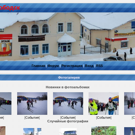
ободск
Главная
|
Форум
|
Регистрация
|
Вход
|
RSS
Фотогалерея
Новинки в фотоальбомах
ия
]
[
События
]
[
События
]
[
События
]
[
С
Случайные фотографии