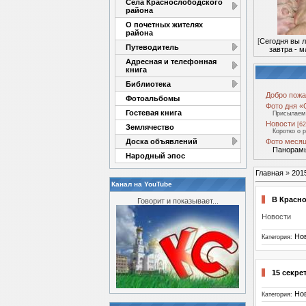
Села Краснослободского
района
О почетных жителях
района
[
Сегодня вы 
Путеводитель
завтра - м
Адресная и телефонная
книга
Библиотека
Добро пожа
Фотоальбомы
Фото дня «
Гостевая книга
Присылаем 
Новости
[62
Землячество
Коротко о 
Доска объявлений
Фото месяц
Панорамы
Народный эпос
Главная
»
201
Канал на YouTube
В Красно
Говорит и показывает...
Новости
Но
Категория:
15 секре
Но
Категория: