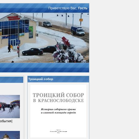
Приветствую Вас
,
Гость
Троицкий собор
обытия
]