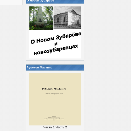
О Новом Зубареве
Русское Маскино
Часть 1
Часть 2