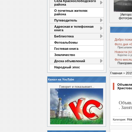
Села Краснослободского
района
О почетных жителях
района
[
Авторс
фотогра
Путеводитель
Адресная и телефонная
книга
Библиотека
Добро пожа
Фотоальбомы
Фото дня «
Присылаем 
Гостевая книга
Новости
[62
Землячество
Коротко о 
Фото месяц
Доска объявлений
Панорамы
Народный эпос
Главная
»
201
Канал на YouTube
Объявля
Говорит и показывает...
Христова
Объяв
. Зан
Но
Категория: