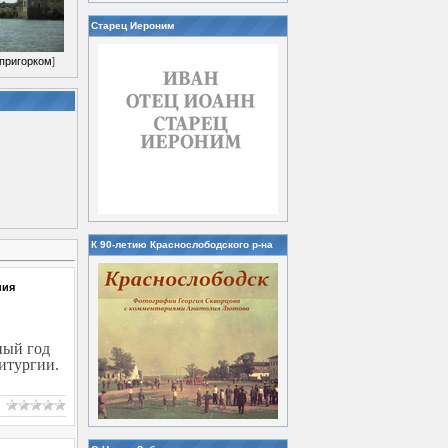
Старец Иероним
пригорком
]
К 90-летию Краснослободского р-на
ния
ный год
итургии.