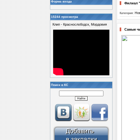
Форма входа
Филиал 
Но
Категория:
15244 просмотра
Клип - Краснослободск, Мордовия
Самые ч
Поиск в КС