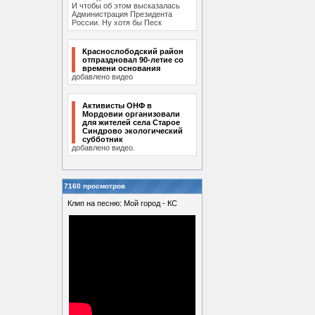
И чтобы об этом высказалась
Администрация Президента
России. Ну хотя бы Песк
Краснослободский район
отпраздновал 90-летие со
времени основания
добавлено видео
Активисты ОНФ в
Мордовии организовали
для жителей села Старое
Синдрово экологический
субботник
добавлено видео.
7160 просмотров
Клип на песню: Мой город - КС