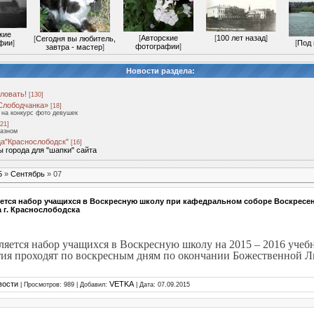
кие
[
Авторские
[
100 лет назад
]
[
Сегодня вы любитель,
фии
]
[
Под 
фотографии
]
завтра - мастер
]
Новости раздела:
ловать!
[130]
Слободчанка»
[18]
на конкурс фото девушек
21]
разном
а"Краснослободск"
[16]
 города для "шапки" сайта
5
»
Сентябрь
»
07
ется набор учащихся в Воскресную школу при кафедральном соборе Воскресе
 г. Краснослободска
ляется набор учащихся в Воскресную школу на 2015 – 2016 учеб
ятия проходят по воскресным дням по окончании Божественной Л
вости
VETKA
| Просмотров: 989 | Добавил:
| Дата:
07.09.2015