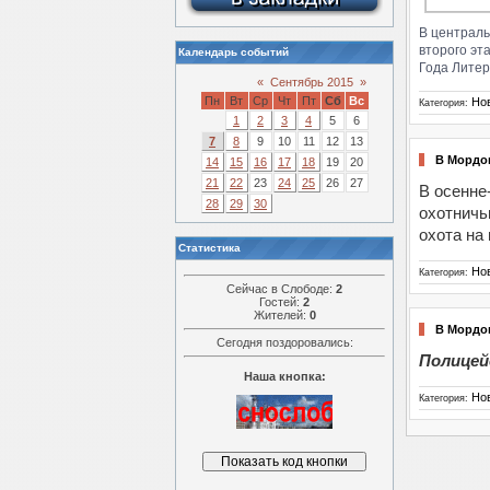
В централь
второго эт
Календарь событий
Года Литер
«
Сентябрь 2015
»
Пн
Вт
Ср
Чт
Пт
Сб
Вс
Но
Категория:
1
2
3
4
5
6
7
8
9
10
11
12
13
В Мордо
14
15
16
17
18
19
20
21
22
23
24
25
26
27
В осенне
28
29
30
охотничь
охота на
Статистика
Но
Категория:
Сейчас в Слободе:
2
Гостей:
2
Жителей:
0
В Мордо
Сегодня поздоровались:
Полицей
Наша кнопка:
Но
Категория: