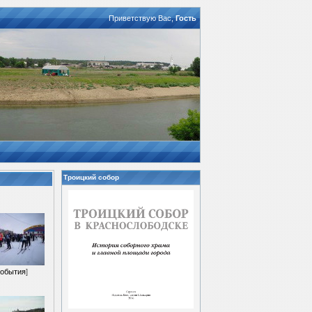
Приветствую Вас
,
Гость
Троицкий собор
обытия
]