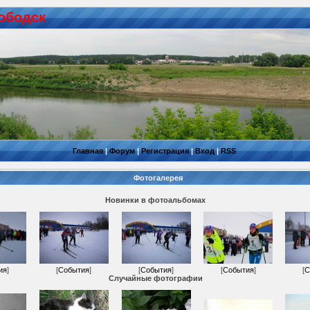
ободск
Главная
|
Форум
|
Регистрация
|
Вход
|
RSS
Фотогалерея
Новинки в фотоальбомах
ия
]
[
События
]
[
События
]
[
События
]
[
С
Случайные фотографии