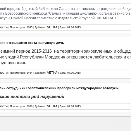
ной городской детской библиотеке Саранска состоялось награждение побед
апа Всероссийского конкурса "Самый читающий школьник», организованного в
атуры Почтой России совместно с издательской группой ЭКСМО-АСТ.
вости
VETKA
| Просмотров: 1095 | Добавил:
| Дата:
07.09.2015
вии открывается охота на пушную дичь
-зимний период 2015-2016 на территории закрепленных и обще
их угодий Республики Мордовия открывается любительская и с
 пушную дичь.
вости
VETKA
| Просмотров: 1464 | Добавил:
| Дата:
07.09.2015
вии сотрудники Госавтоинспекции проверили междугородние автобусы
ские выявили ряд нарушений
вости
VETKA
| Просмотров: 1036 | Добавил:
| Дата:
07.09.2015