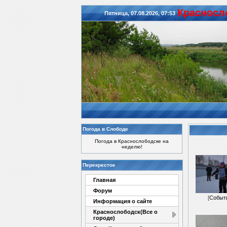
Красноcл
Пятница, 07.08.2026, 07:53
Погода в Слободе
Погода в Краснослободске на
неделю!
Перекресток
Главная
Форум
[
Событ
Информация о сайте
Краснослободск(Все о
городе)