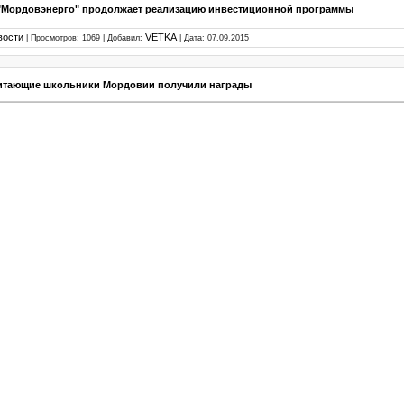
"Мордовэнерго" продолжает реализацию инвестиционной программы
вости
VETKA
| Просмотров: 1069 | Добавил:
| Дата:
07.09.2015
итающие школьники Мордовии получили награды