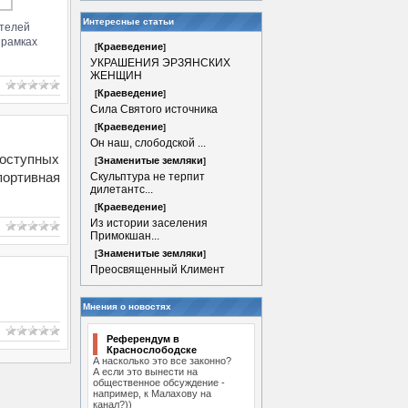
Интересные статьи
ителей
 рамках
Краеведение
[
]
УКРАШЕНИЯ ЭРЗЯНСКИХ
ЖЕНЩИН
Краеведение
[
]
Сила Святого источника
Краеведение
[
]
Он наш, слободской ...
доступных
Знаменитые земляки
[
]
портивная
Скульптура не терпит
дилетантс...
Краеведение
[
]
Из истории заселения
Примокшан...
Знаменитые земляки
[
]
Преосвященный Климент
Мнения о новостях
Референдум в
Краснослободске
А насколько это все законно?
А если это вынести на
общественное обсуждение -
например, к Малахову на
канал?))