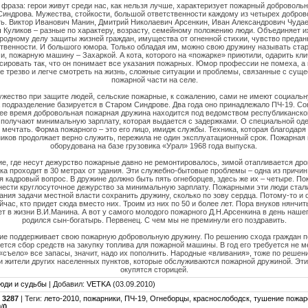
фраза: герои живут среди нас, как нельзя лучше, характеризует пожарный доброволь
Синдрова. Мужества, стойкости, большой ответственности каждому из четырех добров
ь. Виктор Иванович Манин, Дмитрий Николаевич Арсенкин, Иван Александрович Чуда
 Куликов – разные по характеру, возрасту, семейному положению люди. Объединяет и
родному делу защиты жизней граждан, имущества от огненной стихии, чувство предан
твенности. И большого юмора. Только обладая им, можно свою дружину называть ста
и, пожарную машину – Захаркой. А кота, которого на «пожарке» приютили, одарить кли
сировать так, что он понимает все указания пожарных. Юмор профессии не помеха, а 
 трезво и легче смотреть на жизнь, сложные ситуации и проблемы, связанные с сущ
пожарной части на селе.
жество при защите людей, сельские пожарные, к сожалению, сами не имеют социальн
а подразделение базируется в Старом Синдрове. Два года оно принадлежало ПЧ-19. Со
ее время добровольная пожарная дружина находится под ведомством республиканско
получают минимальную зарплату, которая выдается с задержками. О специальной оде
 мечтать. Форма пожарного – это его лицо, имидж службы. Техника, которая благодаря
иков продолжает верно служить, пережила не один эксплуатационный срок. Пожарная
оборудована на базе грузовика «Урал» 1968 года выпуска.
, где несут дежурство пожарные давно не ремонтировалось, зимой отапливается дро
тка проходит в 30 метрах от здания. Эти служебно-бытовые проблемы – одна из причин 
 кадровый вопрос. В дружине должно быть пять огнеборцев, здесь же их – четыре. Пок
нести круглосуточное дежурство за минимальную зарплату. Пожарными эти люди стали
ания задачи местной власти сохранить дружину, сколько по зову сердца. Потому-то и
йчас, кто придет сюда вместо них. Троим из них по 50 и более лет. Пора внуков нянчить
т в жизни В.И.Манина. А вот у самого молодого пожарного Д.Н.Арсенкина в день наше
родился сын-богатырь. Первенец. С чем мы не преминули его поздравить.
ие поддерживает свою пожарную добровольную дружину. По решению схода граждан 
тся сбор средств на закупку топлива для пожарной машины. В год его требуется не ме
«съело» все запасы, значит, надо их пополнить. Народные «вливания», тоже по решен
и жители других населенных пунктов, которые обслуживаются пожарной дружиной. Эти
окупятся сторицей.
юди и судьбы
|
Добавил
:
VETKA
(03.09.2010)
:
3287
|
Теги
:
лето-2010
,
пожарники
,
ПЧ-19
,
Огнеборцы
,
краснослободск
,
тушение пожар
0
/
0