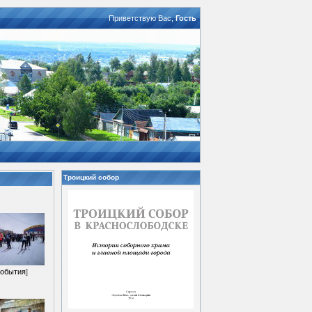
Приветствую Вас
,
Гость
Троицкий собор
обытия
]