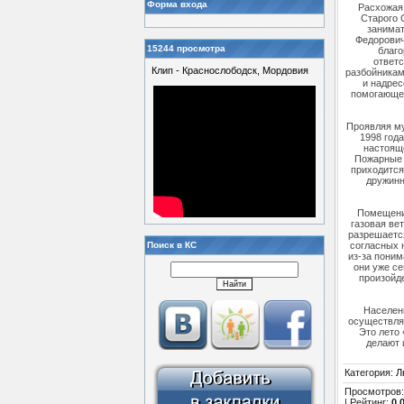
Форма входа
Расхожая 
Старого 
занимат
Федорович
15244 просмотра
благо
ответс
Клип - Краснослободск, Мордовия
разбойникам
и надрес
помогающее
Проявляя му
1998 год
настоящ
Пожарные 
приходится
дружинн
Помещение
газовая ве
разрешается
Поиск в КС
согласных 
из-за поним
они уже се
произойде
Населен
осуществляе
Это лето 
делают 
Категория
:
Л
Просмотров
|
Рейтинг
:
0.