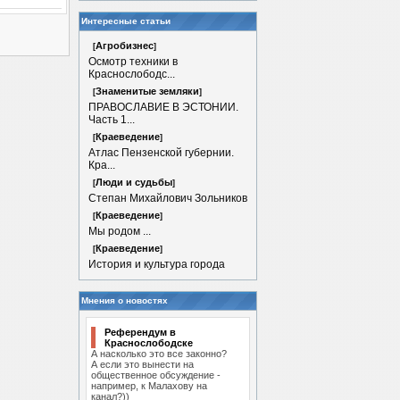
Интересные статьи
Агробизнес
[
]
Осмотр техники в
Краснослободс...
Знаменитые земляки
[
]
ПРАВОСЛАВИЕ В ЭСТОНИИ.
Часть 1...
Краеведение
[
]
Атлас Пензенской губернии.
Кра...
Люди и судьбы
[
]
Степан Михайлович Зольников
Краеведение
[
]
Мы родом ...
Краеведение
[
]
История и культура города
Мнения о новостях
Референдум в
Краснослободске
А насколько это все законно?
А если это вынести на
общественное обсуждение -
например, к Малахову на
канал?))