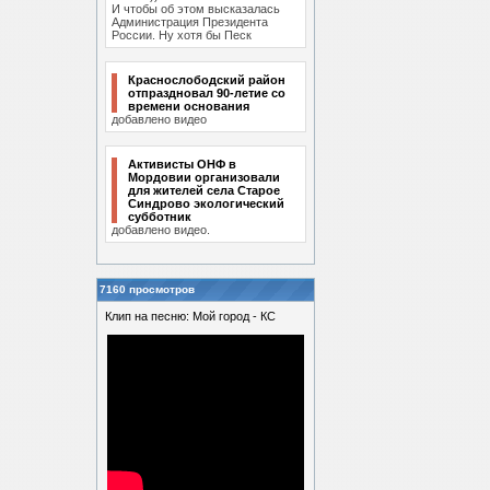
И чтобы об этом высказалась
Администрация Президента
России. Ну хотя бы Песк
Краснослободский район
отпраздновал 90-летие со
времени основания
добавлено видео
Активисты ОНФ в
Мордовии организовали
для жителей села Старое
Синдрово экологический
субботник
добавлено видео.
7160 просмотров
Клип на песню: Мой город - КС