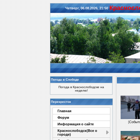
Красноcл
Четверг, 06.08.2026, 21:50
Погода в Слободе
Погода в Краснослободске на
неделю!
Перекресток
Главная
Форум
[
Событ
Информация о сайте
Краснослободск(Все о
городе)