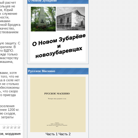
О Новом Зубареве
ный расчет
ольцев не
ев, Юрий
х служение
ности,
риками-
чкой Бродяга
качество,
ествованием
ую защиту. С
кратили. В
го ВДПО.
жде только
 мастерству
 машина,
Русское Маскино
вами, хотя
того, что не
а в селе нет
 не столько
 обеспокоены
, что скоро
го приезда
поселения
нее 1200 кг.
ию сходов,
 затраты
ов
,
мордовия
Часть 1
Часть 2