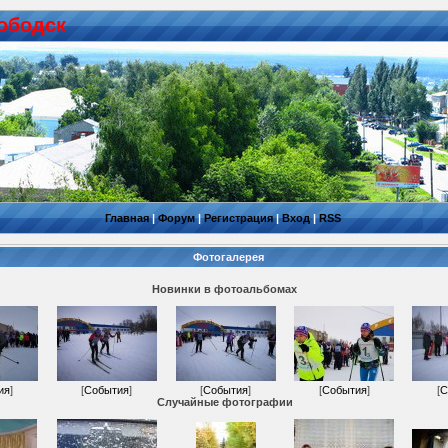
ободск
Главная
|
Форум
|
Регистрация
|
Вход
|
RSS
Фотогалерея
Новинки в фотоальбомах
ия
]
[
События
]
[
События
]
[
События
]
[
С
Случайные фотографии