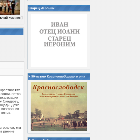
Старец Иероним
жный комитет
]
К 90-летию Краснослободского р-на
окрестностях
 лесничества
локализации
у Синдрову,
лощади. Даже
 возгорания.
 ветра.
згорался, мы
 в ранние