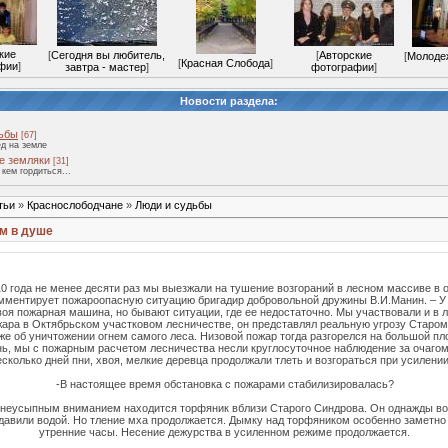
кие
[
Сегодня вы любитель,
[
Авторские
[
Молоде
[
Красная Слобода
]
фии
]
завтра - мастер
]
фотографии
]
Новости раздела:
дьбы
[67]
д на земле
е земляки
[31]
 кем гордиться...
тьи
»
Краснослободчане
»
Люди и судьбы
ом в душе
10 года не менее десяти раз мы выезжали на тушение возгораний в лесном массиве в 
омментирует пожароопасную ситуацию бригадир добровольной дружины В.И.Манин. – У
оя пожарная машина, но бывают ситуации, где ее недостаточно. Мы участвовали и в 
жара в Октябрьском участковом лесничестве, он представлял реальную угрозу Старом
уже об уничтожении огнем самого леса. Низовой пожар тогда разгорелся на большой п
нь, мы с пожарным расчетом лесничества несли круглосуточное наблюдение за очагом
сколько дней пни, хвоя, мелкие деревца продолжали тлеть и возгораться при усилении
-В настоящее время обстановка с пожарами стабилизировалась?
неусыпным вниманием находится торфяник вблизи Старого Синдрова. Он однажды во
давили водой. Но тление мха продолжается. Дымку над торфяником особенно заметно
утренние часы. Несение дежурства в усиленном режиме продолжается.