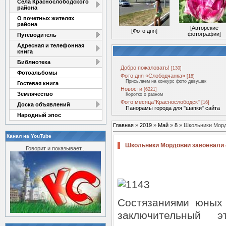
Села Краснослободского
района
О почетных жителях
района
[
Авторские
[
Фото дня
]
фотографии
]
Путеводитель
Адресная и телефонная
книга
Библиотека
Добро пожаловать!
[130]
Фотоальбомы
Фото дня «Слободчанка»
[18]
Присылаем на конкурс фото девушек
Гостевая книга
Новости
[6221]
Землячество
Коротко о разном
Фото месяца"Краснослободск"
[16]
Доска объявлений
Панорамы города для "шапки" сайта
Народный эпос
Главная
»
2019
»
Май
»
8
» Школьники Морд
Канал на YouTube
Школьники Мордовии завоевали 
Говорит и показывает...
Состязаниями юных
заключительный э