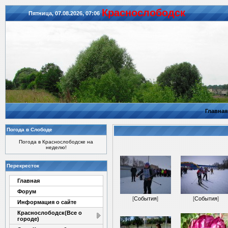
Красноcлободск
Пятница, 07.08.2026, 07:06
Главная
Погода в Слободе
Погода в Краснослободске на
неделю!
Перекресток
Главная
Форум
[
События
]
[
События
]
Информация о сайте
Краснослободск(Все о
городе)