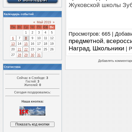
Жуковской школы Зуб
Календарь событий
«
Май 2019
»
Пн
Вт
Ср
Чт
Пт
Сб
Вс
1
2
3
4
5
Просмотров
: 665 |
Добав
6
7
8
9
10
11
12
предметной
всеросс
,
13
14
15
16
17
18
19
Наград
Школьники
,
|
Р
20
21
22
23
24
25
26
27
28
29
30
31
Добавлять комментари
Статистика
Сейчас в Слободе:
3
Гостей:
3
Жителей:
0
Сегодня поздоровались:
Наша кнопка: