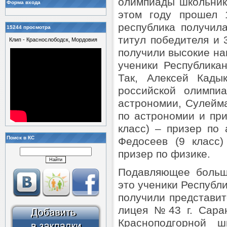
олимпиады школьник
Форма входа
этом году прошел 
республика получил
15244 просмотра
титул победителя и 
Клип - Краснослободск, Мордовия
получили высокие на
ученики Республика
Так, Алексей Кады
российской олимпи
астрономии, Сулейма
по астрономии и пр
класс) – призер по
Поиск в КС
Федосеев (9 класс
призер по физике.
Подавляющее больш
это ученики Республи
получили представи
лицея №43 г. Саран
Красноподгорной ш