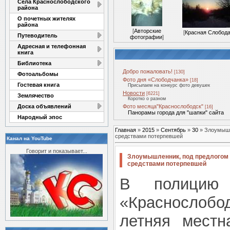
Села Краснослободского
района
О почетных жителях
района
[
Авторские
[
Красная Слобод
Путеводитель
фотографии
]
Адресная и телефонная
книга
Библиотека
Добро пожаловать!
[130]
Фотоальбомы
Фото дня «Слободчанка»
[18]
Гостевая книга
Присылаем на конкурс фото девушек
Новости
[6221]
Землячество
Коротко о разном
Доска объявлений
Фото месяца"Краснослободск"
[16]
Панорамы города для "шапки" сайта
Народный эпос
Главная
»
2015
»
Сентябрь
»
30
» Злоумышл
средствами потерпевшей
Канал на YouTube
Говорит и показывает...
Злоумышленник, под предлогом 
средствами потерпевшей
В полици
«Краснослобо
летняя местн