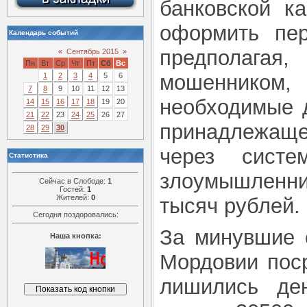
банковской к
оформить пер
Календарь событий
предполагая
«
Сентябрь 2015
»
Пн
Вт
Ср
Чт
Пт
Сб
Вс
мошенником
1
2
3
4
5
6
7
8
9
10
11
12
13
необходимые д
14
15
16
17
18
19
20
21
22
23
24
25
26
27
принадлежащег
28
29
30
через систе
Статистика
злоумышленн
Сейчас в Слободе:
1
Гостей:
1
Жителей:
0
тысяч рублей.
Сегодня поздоровались:
За минувшие 
Наша кнопка:
Мордовии поср
лишились де