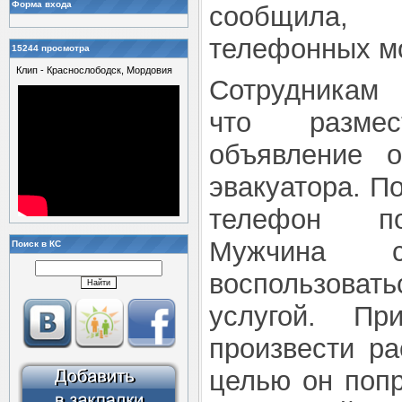
Форма входа
сообщила, 
телефонных м
15244 просмотра
Клип - Краснослободск, Мордовия
Сотрудникам 
что разме
объявление о
эвакуатора. По
телефон по
Мужчина с
Поиск в КС
воспользов
услугой. П
произвести ра
целью он попр