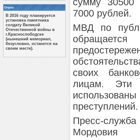
сумму 30500 
Опрос
7000 рублей.
В 2016 году планируется
установка памятника
МВД по публ
солдату Великой
Отечественной войны в
г.Краснослободске
обращает
(нынешний мемориал,
безусловно, останется на
предостереж
своем месте).
обстоятельств
своих банко
лицам. Эти 
использован
преступлений.
Пресс-служб
Мордовия