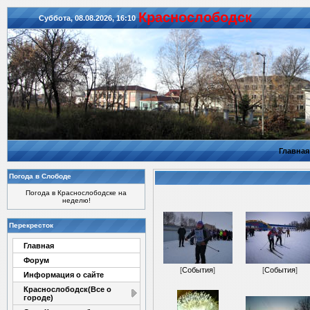
Красноcлободск
Суббота, 08.08.2026, 16:10
Главная
Погода в Слободе
Погода в Краснослободске на
неделю!
Перекресток
Главная
Форум
[
События
]
[
События
]
Информация о сайте
Краснослободск(Все о
городе)