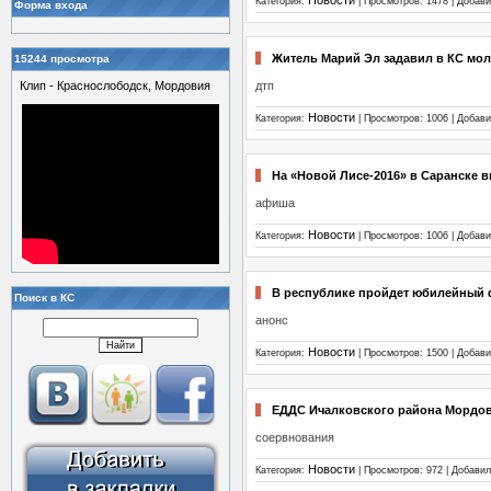
Новости
Категория:
| Просмотров: 1478 | Добав
Форма входа
Житель Марий Эл задавил в КС мо
15244 просмотра
Клип - Краснослободск, Мордовия
дтп
Новости
Категория:
| Просмотров: 1006 | Добав
На «Новой Лисе-2016» в Саранске 
афиша
Новости
Категория:
| Просмотров: 1006 | Добав
В республике пройдет юбилейный 
Поиск в КС
анонс
Новости
Категория:
| Просмотров: 1500 | Добав
ЕДДС Ичалковского района Мордов
соервнования
Новости
Категория:
| Просмотров: 972 | Добави