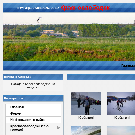
Красноcлободск
Пятница, 07.08.2026, 06:52
Главная
Погода в Слободе
Погода в Краснослободске на
неделю!
Перекресток
Главная
Форум
[
События
]
[
События
]
Информация о сайте
Краснослободск(Все о
городе)