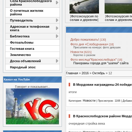
Села Краснослободского
района
О почетных жителях
района
[
Фотоэкскурсия по
[
Фотоэкскурсия п
селам и деревням
]
селам и деревня
Путеводитель
Адресная и телефонная
книга
Библиотека
Добро пожаловать!
[130]
Фотоальбомы
Фото дня «Слободчанка»
[18]
Присылаем на конкурс фото девушек
Гостевая книга
Новости
[6221]
Землячество
Коротко о разном
Фото месяца"Краснослободск"
[16]
Доска объявлений
Панорамы города для "шапки" сайта
Народный эпос
Главная
»
2016
»
Октябрь
»
12
Канал на YouTube
В Мордовии награждены 24 победит
Говорит и показывает...
итоги
Новости
Категория:
| Просмотров: 1168 | Добав
В Краснослободском районе Мордо
очередная стройка века