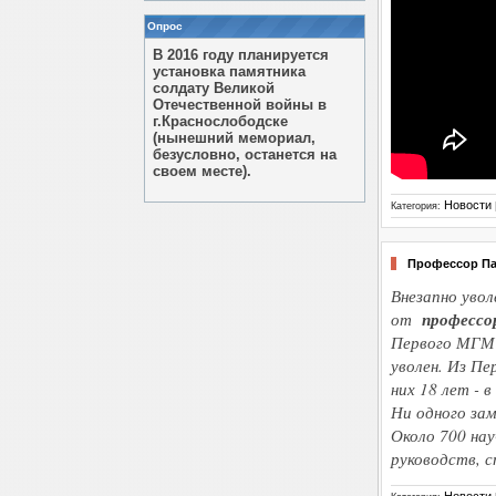
Опрос
В 2016 году планируется
установка памятника
солдату Великой
Отечественной войны в
г.Краснослободске
(нынешний мемориал,
безусловно, останется на
своем месте).
Новости
Категория:
Профессор Пав
Внезапно увол
от
профессо
Первого МГМУ 
уволен. Из Пе
них 18 лет -
Ни одного зам
Около 700 нау
руководств, с