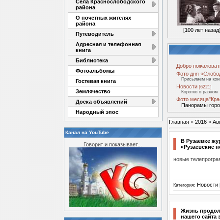
Села Краснослободского
района
О почетных жителях
района
[
100 лет назад
Путеводитель
Адресная и телефонная
книга
Библиотека
Добро пожаловат
Фотоальбомы
Фото дня «Слобо
Присылаем на кон
Гостевая книга
Новости
[6221]
Землячество
Коротко о разном
Фото месяца"Кра
Доска объявлений
Панорамы город
Народный эпос
Главная
»
2016
»
Ав
Канал на YouTube
В Рузаевке жу
Говорит и показывает...
«Рузаевские н
новые телепрогра
Новости
Категория:
Жизнь продолж
нашего сайта з