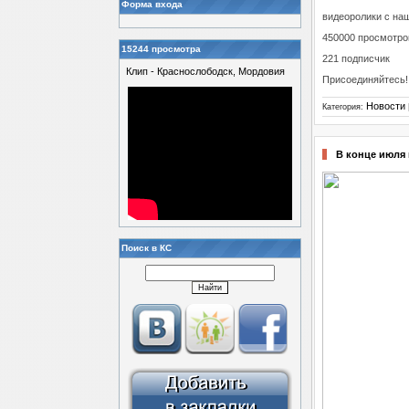
Форма входа
видеоролики с на
450000 просмотро
15244 просмотра
221 подписчик
Клип - Краснослободск, Мордовия
Присоединяйтесь!
Новости
Категория:
В конце июля
Поиск в КС