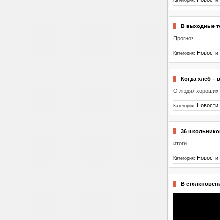
Новости
Категория:
В выходные те
Прогноз
Новости
Категория:
Когда хлеб – 
О людях хороших
Новости
Категория:
36 школьников
итоги
Новости
Категория:
В столкновен