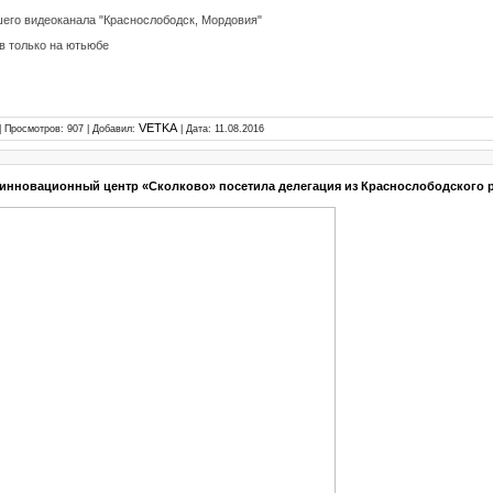
шего видеоканала "Краснослободск, Мордовия"
в только на ютьюбе
VETKA
| Просмотров: 907 | Добавил:
| Дата:
11.08.2016
 инновационный центр «Сколково» посетила делегация из Краснослободского 