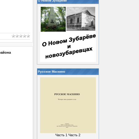
О Новом Зубареве
района
Русское Маскино
Часть 1
Часть 2