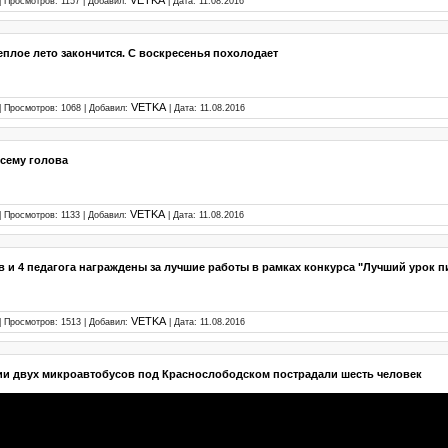
VETKA
| Просмотров: 1157 | Добавил:
| Дата:
11.08.2016
плое лето закончится. С воскресенья похолодает
VETKA
| Просмотров: 1068 | Добавил:
| Дата:
11.08.2016
всему голова
VETKA
| Просмотров: 1133 | Добавил:
| Дата:
11.08.2016
 и 4 педагога награждены за лучшие работы в рамках конкурса "Лучший урок п
VETKA
| Просмотров: 1513 | Добавил:
| Дата:
11.08.2016
ии двух микроавтобусов под Краснослободском пострадали шесть человек