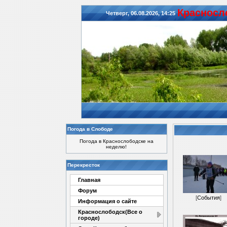
Красноcл
Четверг, 06.08.2026, 14:25
Погода в Слободе
Погода в Краснослободске на
неделю!
Перекресток
Главная
Форум
[
События
]
Информация о сайте
Краснослободск(Все о
городе)