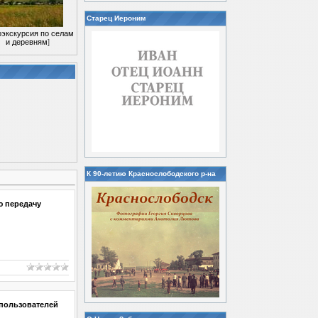
Старец Иероним
экскурсия по селам
и деревням
]
К 90-летию Краснослободского р-на
ю передачу
 пользователей