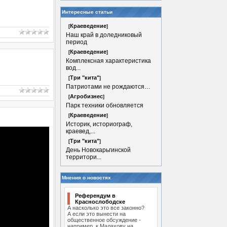
Интересные статьи
Краеведение
[
]
Наш край в доледниковый
период
Краеведение
[
]
Комплексная характеристика
вод...
Три "кита"
[
]
Патриотами не рождаются…
Агробизнес
[
]
Парк техники обновляется
Краеведение
[
]
Историк, историограф,
краевед,...
Три "кита"
[
]
День Новокарьгинской
территори...
Мнения о новостях
Референдум в
Краснослободске
А насколько это все законно?
А если это вынести на
общественное обсуждение -
например, к Малахову на