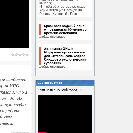
канал?))
И чтобы об этом высказалась
Администрация Президента
России. Ну хотя бы Песк
Краснослободский район
отпраздновал 90-летие со
времени основания
добавлено видео
Активисты ОНФ в
Мордовии организовали
для жителей села Старое
Синдрово экологический
субботник
добавлено видео.
кое сообщение
7160 просмотров
трии ИПО
Клип на песню: Мой город - КС
казали, что я
ал - 36. Из
торую создал.
 в работе.
0 книг,
ством."