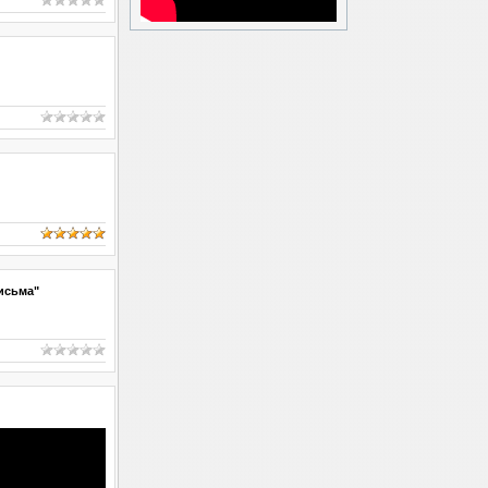
исьма"