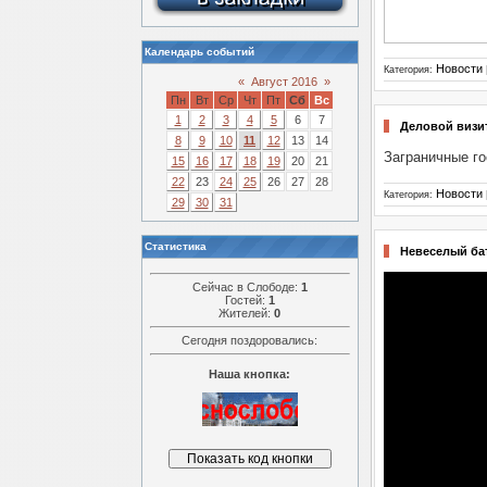
Календарь событий
Новости
Категория:
«
Август 2016
»
Пн
Вт
Ср
Чт
Пт
Сб
Вс
1
2
3
4
5
6
7
Деловой визит
8
9
10
11
12
13
14
Заграничные го
15
16
17
18
19
20
21
22
23
24
25
26
27
28
Новости
Категория:
29
30
31
Статистика
Невеселый ба
Сейчас в Слободе:
1
Гостей:
1
Жителей:
0
Сегодня поздоровались:
Наша кнопка: