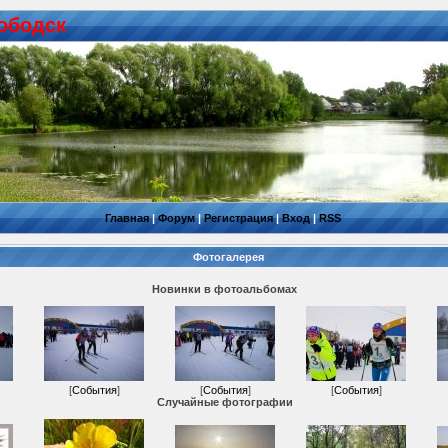
ободск
Главная
|
Форум
|
Регистрация
|
Вход
|
RSS
Фотогалерея
Новинки в фотоальбомах
[
События
]
[
События
]
[
События
]
Случайные фотографии