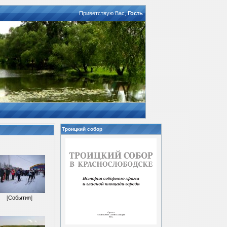
Приветствую Вас
,
Гость
Троицкий собор
[
События
]