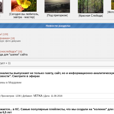
[
Фото
[
Сегодня вы любитель,
[
Под пригорком
]
]
[
Красная Слобода
]
завтра - мастер
]
Новости раздела:
ь!
[130]
дчанка»
[18]
курс фото девушек
снослободск"
[16]
а для "шапки" сайта
густ
»
11
рналисты выпускают не только газету, сайт, но и информационно-аналитическу
овости". Смотрите в эфирах
ммы в Мордовии
VETKA
| Просмотров: 1236 | Добавил:
| Дата:
11.08.2016
ается... в КС. Самые популярные плейлисты, что мы создали на "коленке" для
а 6,5 лет