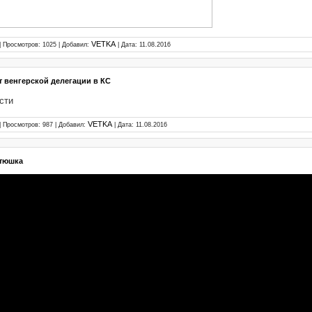
VETKA
| Просмотров: 1025 | Добавил:
| Дата:
11.08.2016
 венгерской делегации в КС
сти
VETKA
| Просмотров: 987 | Добавил:
| Дата:
11.08.2016
тюшка