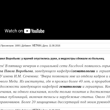
VETKA
| Просмотров: 1600 | Добавил:
| Дата:
11.08.2016
ел Воробьев: у врачей опустились руки, а медсестры сбежали из больниц
ен! В пятницу вечером в социальной сети Facebook появилось горь
ра Павла Воробьева
, заведующего кафедрой
гематологии
и гериа
имени И.М. Сеченова: "Вчера позвонили мне из отдела кадров и с
рвого Меда. Из института, где я прожил более 40 лет, а проработ
 в должности заведующего кафедрой
гематологии
и гериатрии. Ко
ечания, ни одного взыскания, всегда только позитив и достижения
чных публикаций, включая тезисы и зарубежные статьи. Около 10
правочников. Более 20 защищенных диссертаций под моим руковод