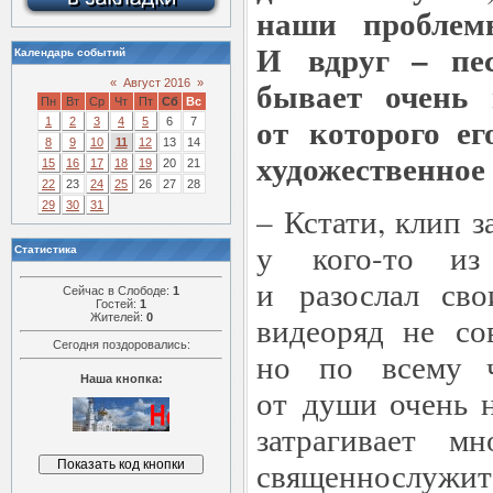
наши проблем
И вдруг – пе
Календарь событий
бывает очень 
«
Август 2016
»
Пн
Вт
Ср
Чт
Пт
Сб
Вс
от которого ег
1
2
3
4
5
6
7
8
9
10
11
12
13
14
художественное
15
16
17
18
19
20
21
22
23
24
25
26
27
28
29
30
31
– Кстати, клип з
у кого-то из
Статистика
и разослал сво
Сейчас в Слободе:
1
Гостей:
1
видеоряд не со
Жителей:
0
Сегодня поздоровались:
но по всему ч
Наша кнопка:
от души очень 
затрагивает м
священнослужит