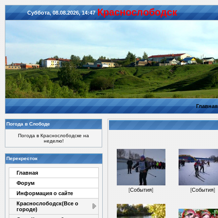
Красноcлободск
Суббота, 08.08.2026, 14:47
Главная
Погода в Слободе
Погода в Краснослободске на
неделю!
Перекресток
Главная
Форум
[
События
]
[
События
]
Информация о сайте
Краснослободск(Все о
городе)