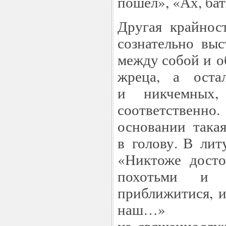
пошел», «Ах, б
Другая крайнос
сознательно вы
между собой и о
жреца, а оста
и никчемных
соответственно
основании така
в голову. В лит
«Никтоже досто
похотьми и 
приближитися, 
наш…» Дей
из священнослу