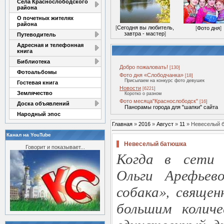
Села Краснослободского
района
О почетных жителях
района
[
Сегодня вы любитель,
[
Фото дня
]
завтра - мастер
]
Путеводитель
Адресная и телефонная
книга
Библиотека
Добро пожаловать!
[130]
Фотоальбомы
Фото дня «Слободчанка»
[18]
Присылаем на конкурс фото девушек
Гостевая книга
Новости
[6221]
Землячество
Коротко о разном
Фото месяца"Краснослободск"
[16]
Доска объявлений
Панорамы города для "шапки" сайта
Народный эпос
Главная
»
2016
»
Август
»
11
» Невеселый 
Канал на YouTube
Невеселый батюшка
Говорит и показывает...
Когда в сети 
Ольги Арефье
собака», свяще
большим колич