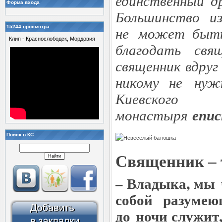
единственный др
Форма входа
Большинство и
не может быть 
15244 просмотра
Клип - Краснослободск, Мордовия
благодать свя
священник вдруг
никому не нуж
Киевского 
епис
монастыря
Поиск в КС
Священник – 
– Владыка, мы 
собой разумею
до ночи служит