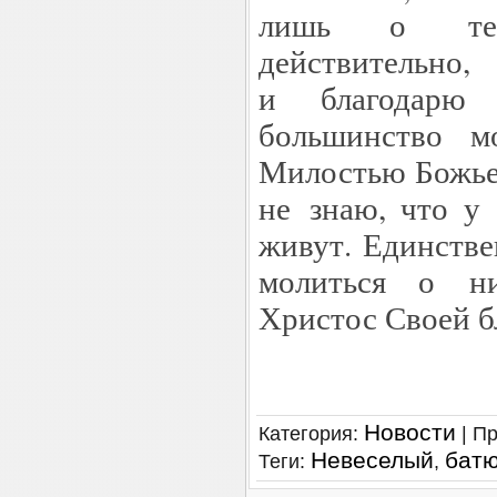
лишь о тех 
действительн
и благодарю 
большинство м
Милостью Божьей
не знаю, что у
живут. Единстве
молиться о ни
Христос Своей б
Новости
Категория
:
|
Пр
Невеселый
бат
Теги
:
,