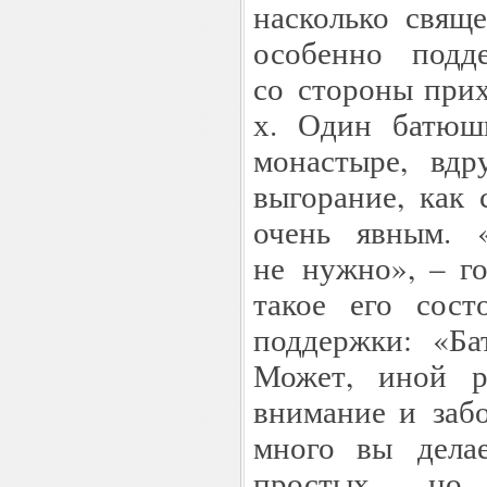
насколько свящ
особенно подд
со стороны прих
х. Один батюш
монастыре, вдр
выгорание, как 
очень явным. 
не нужно», – г
такое его сос
поддержки: «Б
Может, иной р
внимание и заб
много вы дела
простых, но