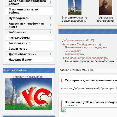
Села Краснослободского
района
О почетных жителях
района
[
Фотоэкскурсия по
[
Авторские
Путеводитель
селам и деревням
]
фотографии
]
Адресная и телефонная
книга
Библиотека
Фотоальбомы
Добро пожаловать!
[130]
Гостевая книга
Фото дня «Слободчанка»
[18]
Присылаем на конкурс фото девушек
Землячество
Новости
[6221]
Доска объявлений
Коротко о разном
Фото месяца"Краснослободск"
[16]
Народный эпос
Панорамы города для "шапки" сайта
Главная
»
2016
»
Май
»
04
Канал на YouTube
Говорит и показывает...
Мероприятия, запланированные к п
Добро пожаловать!
Категория:
| Просмотров: 1
Попавший в ДТП в Краснослободске
помнит»