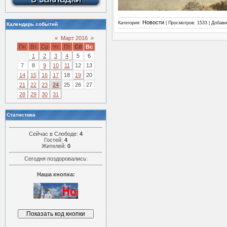
Новости
Категория:
| Просмотров: 1533 | Добав
Календарь событий
«
Март 2016
»
Пн
Вт
Ср
Чт
Пт
Сб
Вс
1
2
3
4
5
6
7
8
9
10
11
12
13
14
15
16
17
18
19
20
21
22
23
24
25
26
27
28
29
30
31
Статистика
Сейчас в Слободе:
4
Гостей:
4
Жителей:
0
Сегодня поздоровались:
Наша кнопка: