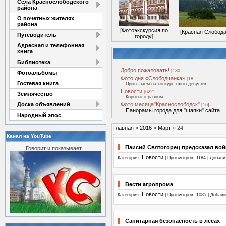
Села Краснослободского
района
О почетных жителях
района
[
Фотоэкскурсия по
[
Красная Слобод
Путеводитель
городу
]
Адресная и телефонная
книга
Библиотека
Добро пожаловать!
[130]
Фотоальбомы
Фото дня «Слободчанка»
[18]
Гостевая книга
Присылаем на конкурс фото девушек
Новости
[6221]
Землячество
Коротко о разном
Доска объявлений
Фото месяца"Краснослободск"
[16]
Панорамы города для "шапки" сайта
Народный эпос
Главная
»
2016
»
Март
»
24
Канал на YouTube
Паисий Святогорец предсказал вой
Говорит и показывает...
Новости
Категория:
| Просмотров: 1184 | Добав
Вести агропрома
Новости
Категория:
| Просмотров: 1085 | Добав
Санитарная безопасность в лесах