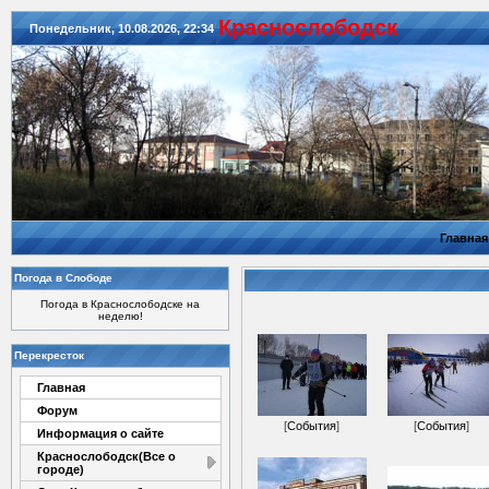
Красноcлободск
Понедельник, 10.08.2026, 22:34
Главная
Погода в Слободе
Погода в Краснослободске на
неделю!
Перекресток
Главная
Форум
[
События
]
[
События
]
Информация о сайте
Краснослободск(Все о
городе)