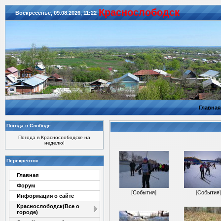
Красноcлободск
Воскресенье, 09.08.2026, 11:22
Главная
Погода в Слободе
Погода в Краснослободске на
неделю!
Перекресток
Главная
Форум
[
События
]
[
События
]
Информация о сайте
Краснослободск(Все о
городе)