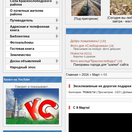
Села Краснослободского
района
О почетных жителях
района
[
Сегодня вы люб
[
Под пригорком
]
Путеводитель
завтра - мас
Адресная и телефонная
книга
Библиотека
Добро пожаловать!
[130]
Фотоальбомы
Фото дня «Слободчанка»
[18]
Гостевая книга
Присылаем на конкурс фото девушек
Новости
[6221]
Землячество
Коротко о разном
Доска объявлений
Фото месяца"Краснослободск"
[16]
Панорамы города для "шапки" сайта
Народный эпос
Главная
»
2016
»
Март
»
04
Канал на YouTube
Эксклюзивные не дорогие подарки н
Говорит и показывает...
Новости
Категория:
| Просмотров: 1323 | Добав
С 8 Марта!