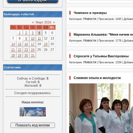
Чемпион и призеры
Календарь событий
Новости
Категория:
| Просмотров: 1045 | Добав
«
Март 2016
»
Пн
Вт
Ср
Чт
Пт
Сб
Вс
1
2
3
4
5
6
Марианна Алышева: "Меня ничем не
7
8
9
10
11
12
13
Новости
Категория:
| Просмотров: 1778 | Добав
14
15
16
17
18
19
20
21
22
23
24
25
26
27
28
29
30
31
Спросите у Татьяны Викторовны
Новости
Категория:
| Просмотров: 1539 | Добав
Статистика
Слияние опыта и молодости
Сейчас в Слободе:
5
Гостей:
5
Жителей:
0
Сегодня поздоровались:
Наша кнопка: