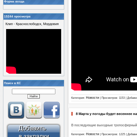
Форма входа
15244 просмотра
Клип - Краснослободск, Мордовия
Поиск в КС
Новости
Категория:
| Просмотров: 1153 | Добав
8 Марта у погоды будет весеннее н
В последующие выходные тропосферный 
Новости
Категория:
| Просмотров: 1225 | Добав