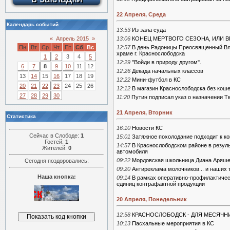
22 Апреля, Среда
Календарь событий
13:53
Из зала суда
«
Апрель 2015
»
13:06
КОНЕЦ МЕРТВОГО СЕЗОНА, ИЛИ 
Пн
Вт
Ср
Чт
Пт
Сб
Вс
12:57
В день Радоницы Преосвященный Вл
храме г. Краснослободска
1
2
3
4
5
12:29
"Войди в природу другом".
6
7
8
9
10
11
12
12:26
Декада начальных классов
13
14
15
16
17
18
19
12:22
Мини-футбол в КС
20
21
22
23
24
25
26
12:12
В магазин Краснослободска без кош
27
28
29
30
11:20
Путин подписал указ о назначении Т
21 Апреля, Вторник
Статистика
16:10
Новости КС
Сейчас в Слободе:
1
15:01
Затяжное похолодание подходит к к
Гостей:
1
14:57
В Краснослободском районе в резуль
Жителей:
0
автомобиля
09:22
Мордовская школьница Диана Аряше
Сегодня поздоровались:
09:20
Антиреклама молочников... и наших 
Наша кнопка:
09:14
В рамках оперативно-профилактическ
единиц контрафактной продукции
20 Апреля, Понедельник
12:58
КРАСНОСЛОБОДСК - ДЛЯ МЕСЯЧНИ
10:13
Пасхальные мероприятия в КС