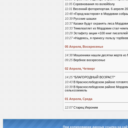
11:05
Соревнования по волейболу
11:01
Весенний фоторепортаж. 6 апреля 20
10:48
«Город мастеров» в Мордовии собра
10:39
Русские шашки
10:37
Казаки будут охранять леса Мордови
10:33
Тяжелоатлет из Мордовии стал чемп
10:29
Эстафету акции «100 книг писателе
10:27
«Надеюсь, я принесу пользу торбее
05 Апреля, Воскресенье
14:38
Мошенники нашли десятки жертв из 
09:25
Вербное воскресенье
02 Апреля, Четверг
14:25
"БЛАГОРОДНЫЙ ВОЗРАСТ"
10:43
В Краснослободском районе готовятс
10:39
В Краснослободском районе Мордови
сельхозземель
01 Апреля, Среда
12:07
Старец Иероним
При копировании данных ссылка на сай