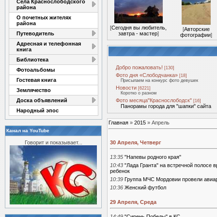
Села Краснослободского
района
О почетных жителях
района
[
Сегодня вы любитель,
[
Авторские
Путеводитель
завтра - мастер
]
фотографии
]
Адресная и телефонная
книга
Библиотека
Добро пожаловать!
[130]
Фотоальбомы
Фото дня «Слободчанка»
[18]
Гостевая книга
Присылаем на конкурс фото девушек
Новости
[6221]
Землячество
Коротко о разном
Доска объявлений
Фото месяца"Краснослободск"
[16]
Панорамы города для "шапки" сайта
Народный эпос
Главная
»
2015
»
Апрель
Канал на YouTube
Говорит и показывает...
30 Апреля, Четверг
13:35
"Напевы родного края"
10:43
"Лада Гранта" на встречной полосе в
ребенок
10:39
Группа МЧС Мордовии провели авиар
10:36
Женский футбол
29 Апреля, Среда
14:49
"Сирень Победы" в КС