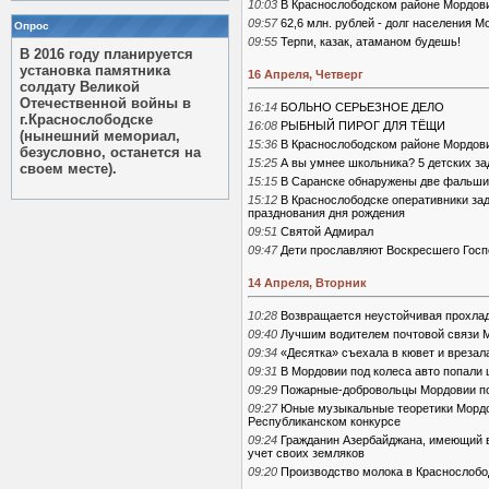
10:03
В Краснослободском районе Мордови
09:57
62,6 млн. рублей - долг населения
Опрос
09:55
Терпи, казак, атаманом будешь!
В 2016 году планируется
установка памятника
16 Апреля, Четверг
солдату Великой
Отечественной войны в
16:14
БОЛЬНО СЕРЬЕЗНОЕ ДЕЛО
г.Краснослободске
16:08
РЫБНЫЙ ПИРОГ ДЛЯ ТЁЩИ
(нынешний мемориал,
15:36
В Краснослободском районе Мордов
безусловно, останется на
15:25
А вы умнее школьника? 5 детских за
своем месте).
15:15
В Саранске обнаружены две фальши
15:12
В Краснослободске оперативники за
празднования дня рождения
09:51
Святой Адмирал
09:47
Дети прославляют Воскресшего Госп
14 Апреля, Вторник
10:28
Возвращается неустойчивая прохлад
09:40
Лучшим водителем почтовой связи М
09:34
«Десятка» съехала в кювет и врезал
09:31
В Мордовии под колеса авто попали
09:29
Пожарные-добровольцы Мордовии п
09:27
Юные музыкальные теоретики Мордо
Республиканском конкурсе
09:24
Гражданин Азербайджана, имеющий в
учет своих земляков
09:20
Производство молока в Краснослобо