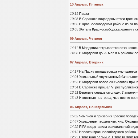
10 Апреля, Пятница
10:19
Пасха
10:08
В Саранске подведены итоги третьег
10:06
В Краснослободском районе из-за па
10:03
Житель Краснослободска хранил у с
09 Апреля, Четверг
14:11
В Мордовии открывается сезон охот
14:08
В Мордовии до 25 мая в 6 районах о
07 Апреля, Вторник
14:17
На Пасху погода всегда улучшается
14:01
Уникальный «пулеметный батальон»
13:56
В Мордовии более 200 человек приня
13:54
В Саранске прошел VI республиканск
13:51
Берегите сердце смолоду: 7 апреля
13:48
Известная поэтесса, чью песню пое
06 Апреля, Понедельник
15:02
Чемпион и призер из Краснослободс
14:47
Украшение пасхальных яиц. Окрашив
14:22
FIFA представила официальный виде
14:12
Новости Краснослободского района
12:23
Страстная седмица. Страсти Христо