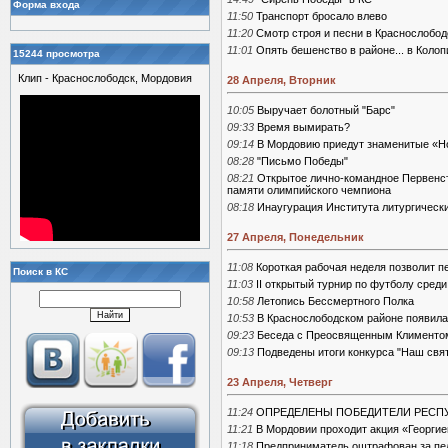
Форма входа
11:50
Транспорт бросало влево
11:20
Смотр строя и песни в Краснослобо
11:01
Опять бешенство в районе... в Колоп
15244 просмотра
Клип - Краснослободск, Мордовия
28 Апреля, Вторник
10:05
Выручает болотный "Барс"
09:33
Время вымирать?
09:14
В Мордовию приедут знаменитые «Н
08:28
"Письмо Победы"
08:21
Открытое лично-командное Первенст
памяти олимпийского чемпиона
08:18
Инаугурация Института литургически
27 Апреля, Понедельник
11:08
Короткая рабочая неделя позволит п
Поиск в КС
11:03
II открытый турнир по футболу среди
10:58
Летопись Бессмертного Полка
10:53
В Краснослободском районе появилас
09:23
Беседа с Преосвященным Климентом
09:13
Подведены итоги конкурса "Наш свя
23 Апреля, Четверг
11:24
ОПРЕДЕЛЕНЫ ПОБЕДИТЕЛИ РЕСПУ
11:21
В Мордовии проходит акция «Георгие
11:18
Предприниматель оштрафован за пел