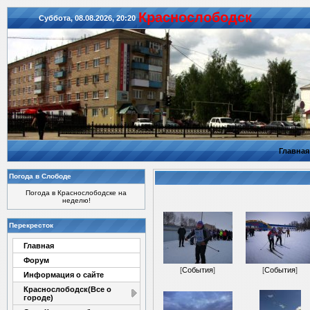
Красноcлободск
Суббота, 08.08.2026, 20:20
Главная
Погода в Слободе
Погода в Краснослободске на
неделю!
Перекресток
Главная
Форум
[
События
]
[
События
]
Информация о сайте
Краснослободск(Все о
городе)