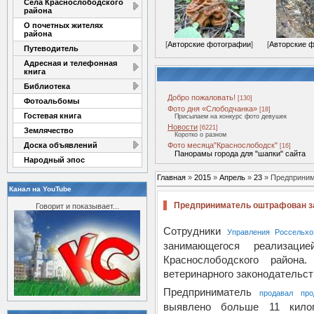
Села Краснослободского
района
О почетных жителях
района
[
Авторские фотографии
]
[
Авторские 
Путеводитель
Адресная и телефонная
книга
Библиотека
Добро пожаловать!
[130]
Фотоальбомы
Фото дня «Слободчанка»
[18]
Гостевая книга
Присылаем на конкурс фото девушек
Новости
[6221]
Землячество
Коротко о разном
Доска объявлений
Фото месяца"Краснослободск"
[16]
Панорамы города для "шапки" сайта
Народный эпос
Главная
»
2015
»
Апрель
»
23
» Предприним
Канал на YouTube
Предприниматель оштрафован за
Говорит и показывает...
Сотрудники
Управления Россельхо
занимающегося реализац
Краснослободского район
ветеринарного законодательст
Предприниматель
продавал про
выявлено больше 11 кило