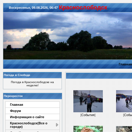
Красноcлободск
Воскресенье, 09.08.2026, 06:47
Главная
Погода в Слободе
Погода в Краснослободске на
неделю!
Перекресток
Главная
Форум
[
События
]
[
Собы
Информация о сайте
Краснослободск(Все о
городе)