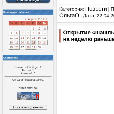
Новости
Категория:
| 
Календарь событий
ОльгаО
| Дата:
22.04.2
«
Апрель 2011
»
Пн
Вт
Ср
Чт
Пт
Сб
Вс
1
2
3
Открытие «шашлы
4
5
6
7
8
9
10
на неделю раньш
11
12
13
14
15
16
17
18
19
20
21
22
23
24
25
26
27
28
29
30
Статистика
Сейчас в Слободе:
1
Гостей:
1
Жителей:
0
Сегодня поздоровались:
Наша кнопка: