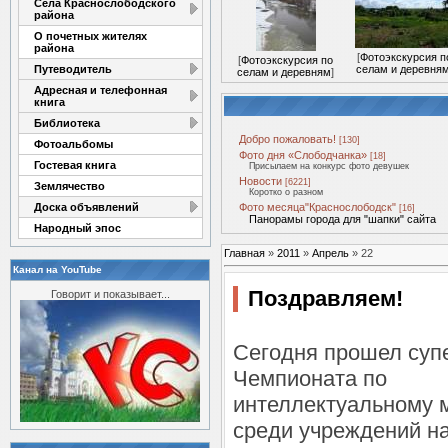
Села Краснослободского
района
О почетных жителях
района
[
Фотоэкскурсия п
[
Фотоэкскурсия по
Путеводитель
селам и деревня
селам и деревням
]
Адресная и телефонная
книга
Библиотека
Добро пожаловать!
[130]
Фотоальбомы
Фото дня «Слободчанка»
[18]
Гостевая книга
Присылаем на конкурс фото девушек
Новости
[6221]
Землячество
Коротко о разном
Доска объявлений
Фото месяца"Краснослободск"
[16]
Панорамы города для "шапки" сайта
Народный эпос
Главная
»
2011
»
Апрель
»
22
Канал на YouTube
Поздравляем!
Говорит и показывает...
Сегодня прошел су
Чемпионата по
интеллектуальному 
среди учреждений на