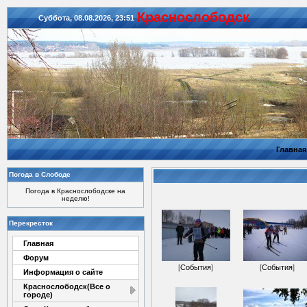
Красноcлободск
Суббота, 08.08.2026, 23:51
Главная
Погода в Слободе
Погода в Краснослободске на
неделю!
Перекресток
Главная
Форум
[
События
]
[
События
]
Информация о сайте
Краснослободск(Все о
городе)