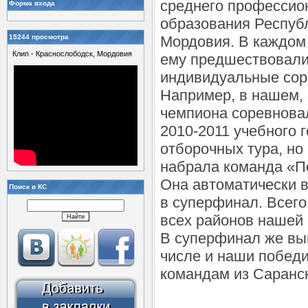
среднего профессио
Форма входа
образования Респуб
15244 просмотра
Мордовия. В каждом
Клип - Краснослободск, Мордовия
ему предшествовал
индивидуальные сор
Например, в нашем, 
чемпиона соревновал
2010-2011 учебного 
отборочных тура, но
набрала команда «П
Она автоматически
Поиск в КС
в суперфинал. Всего
всех районов нашей 
В суперфинал же выш
числе и наши победи
командам из Саранс