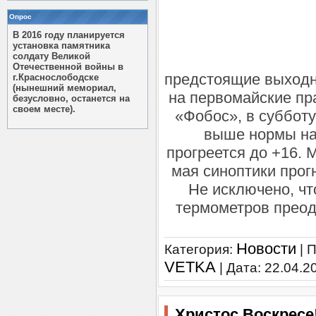
Опрос
В 2016 году планируется
установка памятника
солдату Великой
Отечественной войны в
предстоящие выходн
г.Краснослободске
(нынешний мемориал,
на первомайские пр
безусловно, останется на
своем месте).
«Фобос», в субботу
выше нормы на 
прогреется до +16. 
мая синоптики про
Не исключено, чт
термометров преод
Новости
Категория:
| 
VETKA
| Дата:
22.04.2
Христос Воскресе