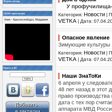
Форма входа
У профучилища-
Новости
15244 просмотра
Категория:
| 
VETKA
Клип - Краснослободск, Мордовия
| Дата:
07.04.2
Опасное явление
Зимующие культуры м
Новости
Категория:
| 
VETKA
| Дата:
07.04.2
Поиск в КС
Наши ЗнаТоКи
6 апреля у следова
48 лет назад в этот
право производства 
дата с тех пор счит
аппарата МВД Росси