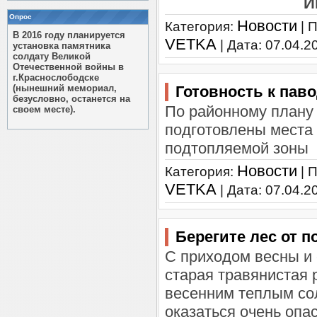
И
Опрос
Новости
Категория:
| 
В 2016 году планируется
VETKA
| Дата:
07.04.2
установка памятника
солдату Великой
Отечественной войны в
г.Краснослободске
(нынешний мемориал,
Готовность к пав
безусловно, останется на
По районному плану 
своем месте).
подготовлены места 
подтопляемой зоны
Новости
Категория:
| 
VETKA
| Дата:
07.04.2
Берегите лес от п
С приходом весны и 
старая травянистая 
весенним теплым сол
оказаться очень оп