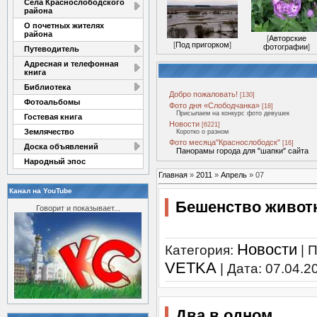
Села Краснослободского
района
О почетных жителях
района
[
Авторские
[
Под пригорком
]
фотографии
]
Путеводитель
Адресная и телефонная
книга
Библиотека
Добро пожаловать!
[130]
Фотоальбомы
Фото дня «Слободчанка»
[18]
Присылаем на конкурс фото девушек
Гостевая книга
Новости
[6221]
Землячество
Коротко о разном
Фото месяца"Краснослободск"
[16]
Доска объявлений
Панорамы города для "шапки" сайта
Народный эпос
Главная
»
2011
»
Апрель
»
07
Канал на YouTube
Бешенство живот
Говорит и показывает...
Новости
Категория:
| 
VETKA
| Дата:
07.04.2
Два в одном