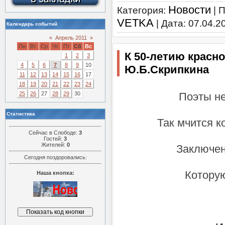
Новости
Категория:
| 
VETKA
| Дата:
07.04.2
Календарь событий
«
Апрель 2011
»
Пн
Вт
Ср
Чт
Пт
Сб
Вс
К 50-летию красн
1
2
3
4
5
6
7
8
9
10
Ю.Б.Скрипкина
11
12
13
14
15
16
17
18
19
20
21
22
23
24
25
26
27
28
29
30
Поэты не
Статистика
Так мчится 
Сейчас в Слободе:
3
Гостей:
3
Жителей:
0
Заключена
Сегодня поздоровались:
Которую
Наша кнопка: