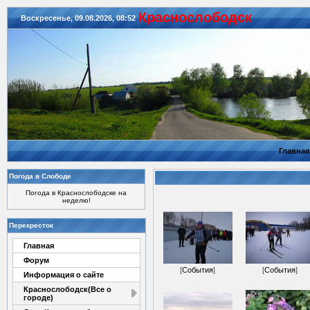
Красноcлободск
Воскресенье, 09.08.2026, 08:52
Главная
Погода в Слободе
Погода в Краснослободске на
неделю!
Перекресток
Главная
Форум
[
События
]
[
События
]
Информация о сайте
Краснослободск(Все о
городе)