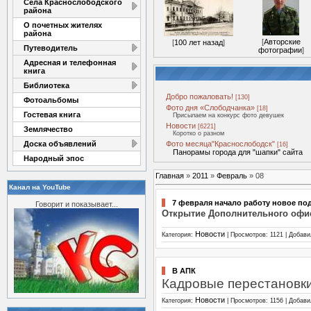
Села Краснослободского
района
О почетных жителях
района
[
Авторские
[
100 лет назад
]
Путеводитель
фотографии
]
Адресная и телефонная
книга
Библиотека
Добро пожаловать!
[130]
Фотоальбомы
Фото дня «Слободчанка»
[18]
Гостевая книга
Присылаем на конкурс фото девушек
Новости
[6221]
Землячество
Коротко о разном
Доска объявлений
Фото месяца"Краснослободск"
[16]
Панорамы города для "шапки" сайта
Народный эпос
Главная
»
2011
»
Февраль
»
08
Канал на YouTube
7 февраля начало работу новое п
Говорит и показывает...
Открытие Дополнительного офи
Новости
Категория:
| Просмотров: 1121 | Добав
В АПК
Кадровые перестановк
Новости
Категория:
| Просмотров: 1156 | Добав