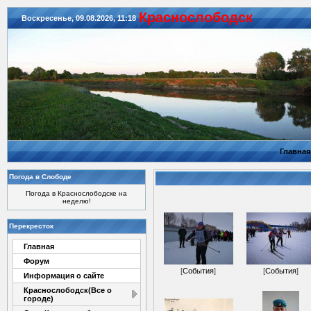
Красноcлободск
Воскресенье, 09.08.2026, 11:18
Главная
Погода в Слободе
Погода в Краснослободске на
неделю!
Перекресток
Главная
Форум
[
События
]
[
События
]
Информация о сайте
Краснослободск(Все о
городе)