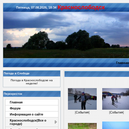
Красноcлободск
Пятница, 07.08.2026, 18:34
Главная
Погода в Слободе
Погода в Краснослободске на
неделю!
Перекресток
Главная
Форум
[
События
]
[
События
]
Информация о сайте
Краснослободск(Все о
городе)