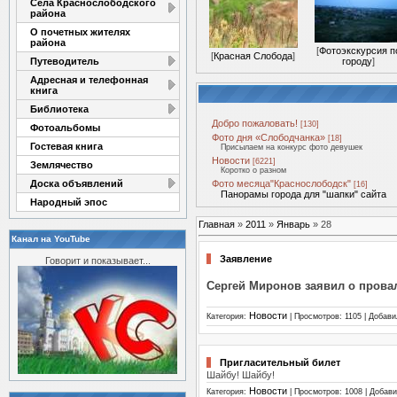
Села Краснослободского
района
О почетных жителях
района
[
Фотоэкскурсия п
[
Красная Слобода
]
Путеводитель
городу
]
Адресная и телефонная
книга
Библиотека
Добро пожаловать!
[130]
Фотоальбомы
Фото дня «Слободчанка»
[18]
Гостевая книга
Присылаем на конкурс фото девушек
Новости
[6221]
Землячество
Коротко о разном
Доска объявлений
Фото месяца"Краснослободск"
[16]
Панорамы города для "шапки" сайта
Народный эпос
Главная
»
2011
»
Январь
»
28
Канал на YouTube
Заявление
Говорит и показывает...
Сергей Миронов заявил о прова
Новости
Категория:
| Просмотров: 1105 | Добав
Пригласительный билет
Шайбу! Шайбу!
Новости
Категория:
| Просмотров: 1008 | Добав