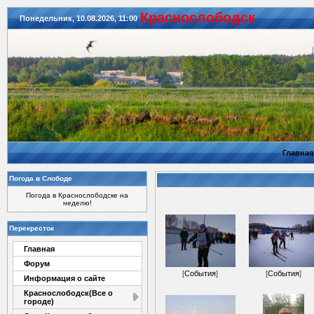
Красноcлободск
Понедельник, 10.08.2026, 11:00
Главная
Погода в Слободе
Погода в Краснослободске на
неделю!
Перекресток
Главная
Форум
[
События
]
[
События
]
Информация о сайте
Краснослободск(Все о
городе)