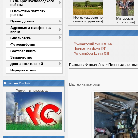
Села Краснослободского
района
О почетных жителях
района
[
Фотоэкскурсия по
[
Авторские
Путеводитель
селам и деревням
]
фотографии
]
Адресная и телефонная
книга
Библиотека
Молодежный комитет
[23]
Фотоальбомы
Портрет на фоне
[51]
Гостевая книга
Фотоальбом Lysya
[38]
Землячество
Доска объявлений
Главная
»
Фотоальбом
»
Персональная выс
Народный эпос
Канал на YouTube
Мастер на все руки
Говорит и показывает...