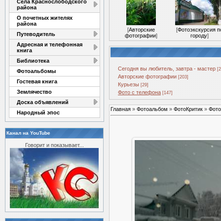
Села Краснослободского
района
О почетных жителях
района
[
Авторские
[
Фотоэкскурсия п
Путеводитель
фотографии
]
городу
]
Адресная и телефонная
книга
Библиотека
Сегодня вы любитель, завтра - мастер
[
Фотоальбомы
Авторские фотографии
[203]
Гостевая книга
Курьезы
[29]
Землячество
Фото с телефона
[147]
Доска объявлений
Главная
»
Фотоальбом
»
ФотоКритик
»
Фото
Народный эпос
Канал на YouTube
Говорит и показывает...