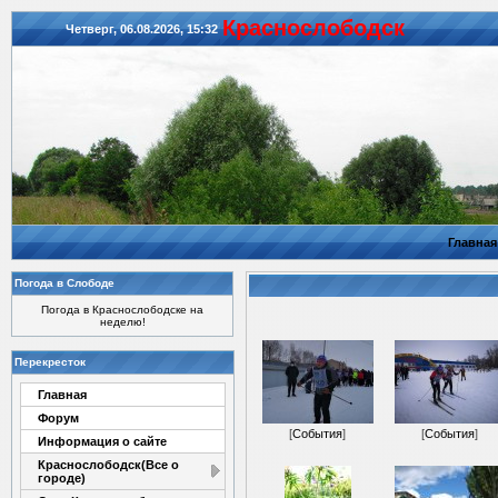
Красноcлободск
Четверг, 06.08.2026, 15:32
Главная
Погода в Слободе
Погода в Краснослободске на
неделю!
Перекресток
Главная
Форум
[
События
]
[
События
]
Информация о сайте
Краснослободск(Все о
городе)