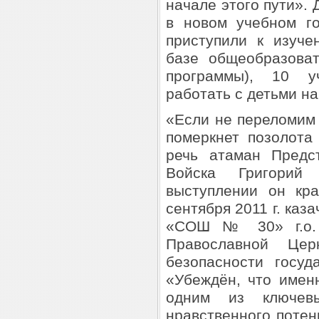
начале этого пути».
в новом учебном г
приступили к изуч
базе общеобразова
программы), 10 у
работать с детьми н
«Если не переломим
померкнет позолота
речь атаман Предст
Войска Григори
выступлении он кра
сентября 2011 г. каз
«СОШ № 30» г.о. 
Православной Це
безопасности госуд
«Убеждён, что имен
одним из ключев
нравственного поте