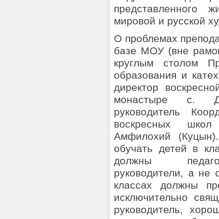
представленного ж
мировой и русской х
О проблемах препод
базе МОУ (вне рамо
круглым столом Пр
образования и кате
директор воскресн
монастыре с. Др
руководитель Коор
воскресных школ
Амфилохий (Куцын)
обучать детей в кл
должны педагог
руководители, а не 
классах должны пр
исключительно свящ
руководитель, хоро