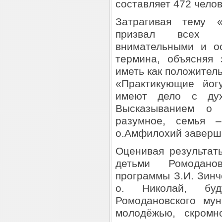
составляет 472 челов
Затрагивая тему «
призвал всех п
внимательными и о
термина, объясняя 
иметь как положитель
«Практикующие йог
имеют дело с дух
Высказыванием о
разумное, семья 
о.Амфилохий заверш
Оценивая результат
детьми Ромодано
программы З.И. Зинч
о. Николай, буд
Ромодановского му
молодёжью, скром