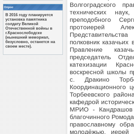
Волгоградского пра
Опрос
технических наук
В 2016 году планируется
преподобного Серг
установка памятника
солдату Великой
протоиерей Але
Отечественной войны в
г.Краснослободске
Представительств
(нынешний мемориал,
полковник казачьих
безусловно, останется на
своем месте).
Правление казач
председатель Отде
катехизации Красн
воскресной школы п
с. Дракино Торбе
Координационного ц
Торбеевского район
кафедрой историчес
МРИО - Кандрашов 
благочинного Ромода
православному обра
молодёжью, иерей 