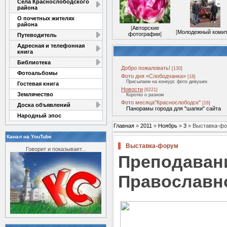
Села Краснослободского
района
О почетных жителях
района
[
Авторские
[
Молодежный комит
фотографии
]
Путеводитель
Адресная и телефонная
книга
Библиотека
Добро пожаловать!
[130]
Фотоальбомы
Фото дня «Слободчанка»
[18]
Присылаем на конкурс фото девушек
Гостевая книга
Новости
[6221]
Землячество
Коротко о разном
Фото месяца"Краснослободск"
[16]
Доска объявлений
Панорамы города для "шапки" сайта
Народный эпос
Главная
»
2011
»
Ноябрь
»
3
» Выставка-ф
Канал на YouTube
Выставка-форум
Говорит и показывает...
Препод
Православн