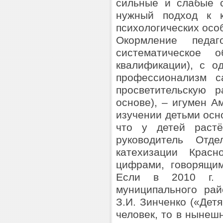
сильные и слабые с
нужный подход к к
психологических осо
Окормление педа
систематическое 
квалификации), с о
профессионализм с
просветительскую 
основе), – игумен А
изучении детьми осн
что у детей раст
руководитель Отде
катехизации Красн
цифрами, говорящим
Если в 2010 г. к
муниципального ра
З.И. Зинченко («Дет
человек, то в нынеш