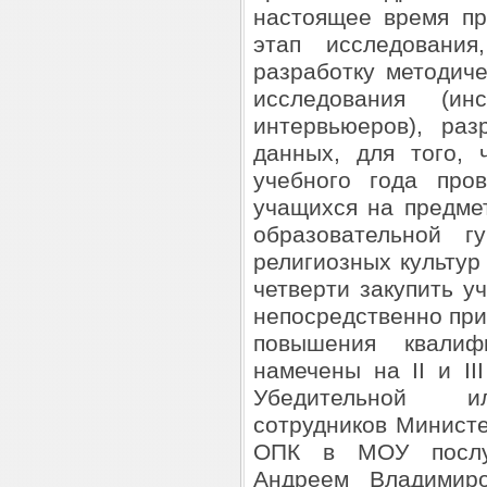
настоящее время пр
этап исследовани
разработку методич
исследования (и
интервьюеров), ра
данных, для того, 
учебного года про
учащихся на предме
образовательной г
религиозных культур 
четверти закупить уч
непосредственно при
повышения квалиф
намечены на II и II
Убедительной ил
сотрудников Минист
ОПК в МОУ послуж
Андреем Владимиро