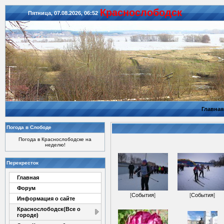
Красноcлободск
Пятница, 07.08.2026, 06:52
Главная
Погода в Слободе
Погода в Краснослободске на
неделю!
Перекресток
Главная
Форум
[
События
]
[
События
]
Информация о сайте
Краснослободск(Все о
городе)