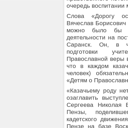
очередь воспитании 
Слова «Дорогу о
Вячеслав Борисович 
можно было бы н
деятельности на по
Саранск. Он, в ч
подготовки учит
Православной веры в 
что в каждом казач
человек) обязатель
«Детям о Православн
«Казачьему роду не
озаглавить выступл
Сергеева Николая В
Пензы, поделивш
кадетского движени
Пензе на базе Вос