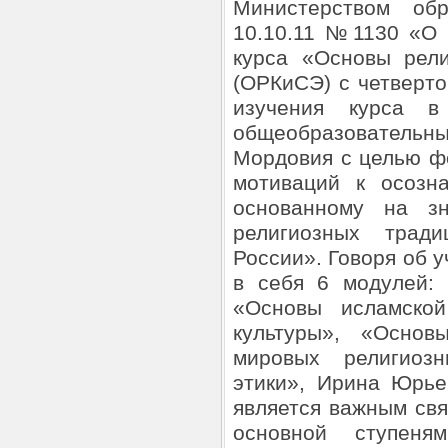
Министерством об
10.10.11 №1130 «О 
курса «Основы рели
(ОРКиСЭ) с четверто
изучения курса 
общеобразовател
Мордовия с целью ф
мотиваций к осозн
основанному на з
религиозных тради
России». Говоря об
в себя 6 модулей: 
«Основы исламской
культуры», «Основ
мировых религиозн
этики», Ирина Юрье
является важным св
основной ступеня