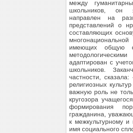
между гуманитарн
школьников, он я
направлен на раз
представлений о нр
составляющих основ
многонациональной 
имеющих общую с
методологически
адаптирован с учет
школьников. Зака
частности, сказала
религиозных культур
важную роль не тол
кругозора учащегос
формирования поря
гражданина, уважающ
к межкультурному и
имя социального спл