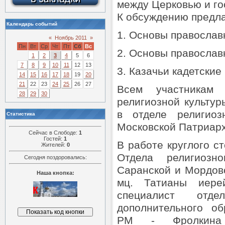
между Церковью и го
К обсуждению предл
Календарь событий
1. Основы православ
«
Ноябрь 2011
»
Пн
Вт
Ср
Чт
Пт
Сб
Вс
2. Основы православ
1
2
3
4
5
6
7
8
9
10
11
12
13
3. Казачьи кадетские
14
15
16
17
18
19
20
21
22
23
24
25
26
27
Всем участникам
28
29
30
религиозной культур
в отделе религиоз
Статистика
Московской Патриар
Сейчас в Слободе:
1
Гостей:
1
В работе круглого с
Жителей:
0
Отдела религиозн
Сегодня поздоровались:
Саранской и Мордовс
Наша кнопка:
мц. Татианы иере
специалист отд
дополнительного о
РМ - Фролкина 