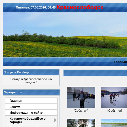
Красноcлободск
Пятница, 07.08.2026, 06:45
Главная
Погода в Слободе
Погода в Краснослободске на
неделю!
Перекресток
Главная
Форум
[
События
]
[
События
]
Информация о сайте
Краснослободск(Все о
городе)