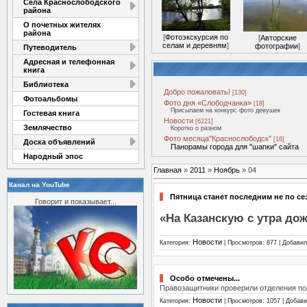
Села Краснослободского
района
О почетных жителях
района
[
Фотоэкскурсия по
[
Авторские
селам и деревням
]
фотографии
]
Путеводитель
Адресная и телефонная
книга
Библиотека
Добро пожаловать!
[130]
Фотоальбомы
Фото дня «Слободчанка»
[18]
Присылаем на конкурс фото девушек
Гостевая книга
Новости
[6221]
Землячество
Коротко о разном
Фото месяца"Краснослободск"
[16]
Доска объявлений
Панорамы города для "шапки" сайта
Народный эпос
Главная
»
2011
»
Ноябрь
»
04
Канал на YouTube
Пятница станет последним не по с
Говорит и показывает...
«На Казанскую с утра дож
Новости
Категория:
| Просмотров: 877 | Добави
Особо отмечены...
Правозащитники проверили отделения по
Новости
Категория:
| Просмотров: 1057 | Добав