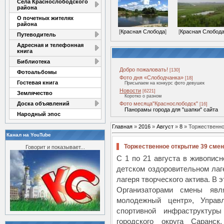
Села Краснослободского
района
О почетных жителях
района
[
Красная Слобода
]
[
Красная Слобод
Путеводитель
Адресная и телефонная
книга
Библиотека
Добро пожаловать!
[130]
Фотоальбомы
Фото дня «Слободчанка»
[18]
Гостевая книга
Присылаем на конкурс фото девушек
Новости
[6221]
Землячество
Коротко о разном
Доска объявлений
Фото месяца"Краснослободск"
[16]
Панорамы города для "шапки" сайта
Народный эпос
Главная
»
2016
»
Август
»
8
» Торжественно
Канал на YouTube
Торжественное открытие 39 смен
Говорит и показывает...
С 1 по 21 августа в живопис
детском оздоровительном лаг
лагеря творческого актива. В 
Организаторами смены явл
молодежный центр», Управ
спортивной инфраструктур
городского округа Саранск