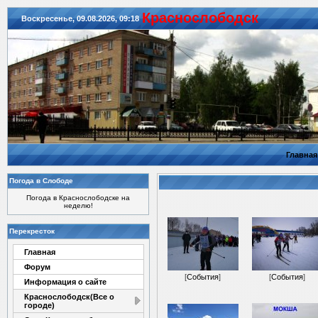
Красноcлободск
Воскресенье, 09.08.2026, 09:18
Главная
Погода в Слободе
Погода в Краснослободске на
неделю!
Перекресток
Главная
Форум
[
События
]
[
События
]
Информация о сайте
Краснослободск(Все о
городе)