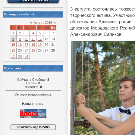
3 августа состоялась торжес
Календарь событий
творческого актива. Участник
образования Администрации г
«
Август 2016
»
директор Мордовского Респу
Пн
Вт
Ср
Чт
Пт
Сб
Вс
1
2
3
4
5
6
7
Александрович Саликов.
8
9
10
11
12
13
14
15
16
17
18
19
20
21
22
23
24
25
26
27
28
29
30
31
Статистика
Сейчас в Слободе:
8
Гостей:
8
Жителей:
0
Сегодня поздоровались:
Наша кнопка: