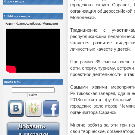
Форма входа
городского округа Саранск,
организация общероссийской 
15244 просмотра
Молодежи».
Клип - Краснослободск, Мордовия
Традиционно с участника
республиканский педагогичес
является развитие лидерски
личностных качеств у детей.
Программа 39 смены очень н
сети, спорту, туризму, встречи
проектной деятельности, а так
Поиск в КС
Самыми яркими мероприяти
Рытиковская галерея, сдача н
2018состоится футбольный 
городских волонтеров Чемпи
организатора Саранск.
Многие ребята за эти три не
свои творческие, организаторс