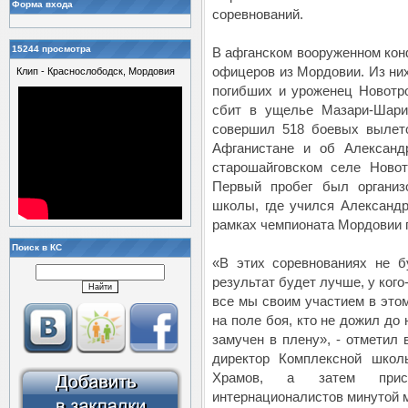
Форма входа
соревнований.
15244 просмотра
В афганском вооруженном конф
офицеров из Мордовии. Из них
Клип - Краснослободск, Мордовия
погибших и уроженец Новотр
сбит в ущелье Мазари-Шари
совершил 518 боевых вылето
Афганистане и об Александ
старошайговском селе Новот
Первый пробег был организ
школы, где учился Александр
рамках чемпионата Мордовии п
Поиск в КС
«В этих соревнованиях не б
результат будет лучше, у кого-
все мы своим участием в этом
на поле боя, кто не дожил до
замучен в плену», - отметил 
директор Комплексной школ
Храмов, а затем прису
интернационалистов минутой 