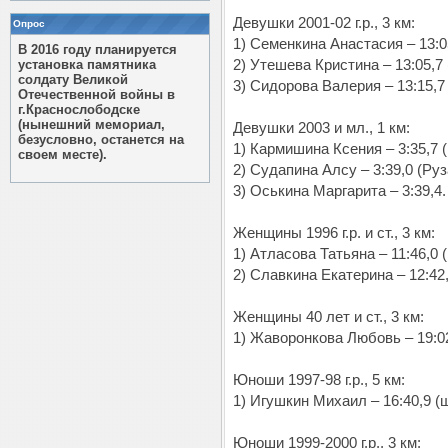
Девушки 2001-02 г.р., 3 км:
Опрос
1) Семенкина Анастасия – 13:0
В 2016 году планируется
установка памятника
2) Утешева Кристина – 13:05,7
солдату Великой
3) Сидорова Валерия – 13:15,7
Отечественной войны в
г.Краснослободске
(нынешний мемориал,
Девушки 2003 и мл., 1 км:
безусловно, останется на
1) Кармишина Ксения – 3:35,7 
своем месте).
2) Судапина Алсу – 3:39,0 (Руз
3) Оськина Маргарита – 3:39,4.
Женщины 1996 г.р. и ст., 3 км:
1) Атласова Татьяна – 11:46,0 
2) Славкина Екатерина – 12:42
Женщины 40 лет и ст., 3 км:
1) Жаворонкова Любовь – 19:02
Юноши 1997-98 г.р., 5 км:
1) Игушкин Михаил – 16:40,9 (
Юноши 1999-2000 г.р., 3 км: