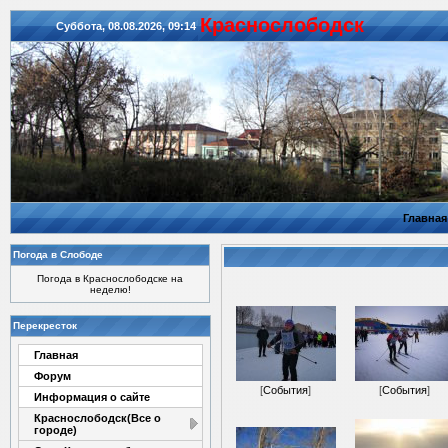
Красноcлободск
Суббота, 08.08.2026, 09:14
Главная
Погода в Слободе
Погода в Краснослободске на
неделю!
Перекресток
Главная
Форум
[
События
]
[
События
]
Информация о сайте
Краснослободск(Все о
городе)