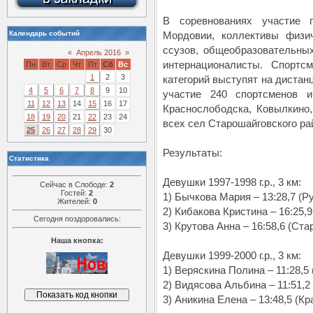
В соревнованиях участие 
Календарь событий
Мордовии, коллективы физич
ссузов, общеобразовательны
«
Апрель 2016
»
интернационалисты. Спортс
Пн
Вт
Ср
Чт
Пт
Сб
Вс
1
2
3
категорий выступят на дистанц
4
5
6
7
8
9
10
участие 240 спортсменов и
11
12
13
14
15
16
17
Краснослободска, Ковылкино,
18
19
20
21
22
23
24
всех сел Старошайговского ра
25
26
27
28
29
30
Результаты:
Статистика
Девушки 1997-1998 г.р., 3 км:
Сейчас в Слободе:
2
Гостей:
2
1) Бычкова Мария – 13:28,7 (Ру
Жителей:
0
2) Кибакова Кристина – 16:25,
Сегодня поздоровались:
3) Крутова Анна – 16:58,6 (Ста
Наша кнопка:
Девушки 1999-2000 г.р., 3 км:
1) Веряскина Полина – 11:28,5 
2) Видясова Альбина – 11:51,2 
3) Аникина Елена – 13:48,5 (К