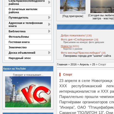
Села Краснослободского
района
О почетных жителях
района
[
Сегодня вы любите
[
Под пригорком
]
Путеводитель
завтра - мастер
]
Адресная и телефонная
книга
Библиотека
Добро пожаловать!
[130]
Фотоальбомы
Фото дня «Слободчанка»
[18]
Гостевая книга
Присылаем на конкурс фото девушек
Новости
[6221]
Землячество
Коротко о разном
Доска объявлений
Фото месяца"Краснослободск"
[16]
Панорамы города для "шапки" сайта
Народный эпос
Главная
»
2016
»
Апрель
»
25
» Спорт
Канал на YouTube
Спорт
Говорит и показывает...
23 апреля в селе Новотроицк
XXX республиканский легк
интернационалистов и XXX ра
Параллельно прошли чемпиона
Партнёрами организаторов сп
"Инзера", ОАО "Птицефабрика
Саранске "ПОЛИГОН 13". Они 