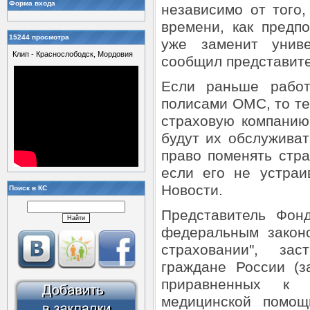
Форма входа
независимо от того,
времени, как предп
15244 просмотра
уже заменит униве
Клип - Краснослободск, Мордовия
сообщил представит
Если раньше работ
полисами ОМС, то те
страховую компанию
будут их обслуживат
право поменять стр
если его не устраи
Новости.
Поиск в КС
Представитель Фонд
федеральным закон
страховании", за
граждане России (
приравненных к 
медицинской помощ