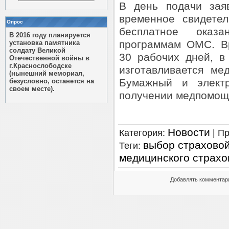
В день подачи зая
временное свидете
Опрос
бесплатное оказ
В 2016 году планируется
программам ОМС. Вр
установка памятника
солдату Великой
30 рабочих дней, в
Отечественной войны в
г.Краснослободске
изготавливается ме
(нынешний мемориал,
Бумажный и элект
безусловно, останется на
своем месте).
получении медпомощ
Новости
Категория
:
|
Пр
выбор страхово
Теги
:
медицинского страхо
Добавлять комментари