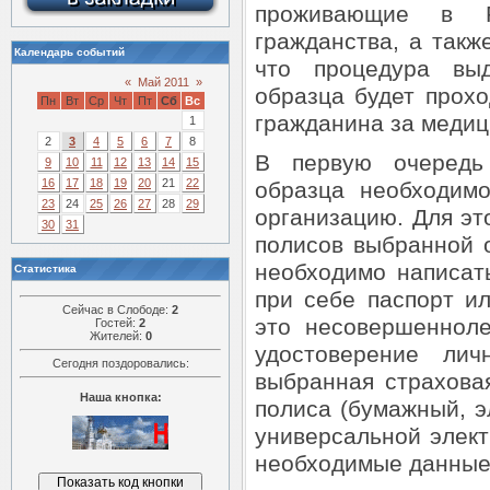
проживающие в Р
гражданства, а такж
Календарь событий
что процедура вы
«
Май 2011
»
образца будет прох
Пн
Вт
Ср
Чт
Пт
Сб
Вс
гражданина за меди
1
2
3
4
5
6
7
8
В первую очередь
9
10
11
12
13
14
15
16
17
18
19
20
21
22
образца необходим
23
24
25
26
27
28
29
организацию. Для эт
30
31
полисов выбранной 
необходимо написат
Статистика
при себе паспорт и
Сейчас в Слободе:
2
это несовершенноле
Гостей:
2
Жителей:
0
удостоверение лич
Сегодня поздоровались:
выбранная страхова
Наша кнопка:
полиса (бумажный, э
универсальной элект
необходимые данные