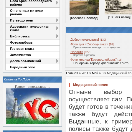
Села Краснослободского
района
О почетных жителях
района
[
100 лет назад
]
[
Красная Слобода
]
Путеводитель
Адресная и телефонная
книга
Библиотека
Добро пожаловать!
[130]
Фотоальбомы
Фото дня «Слободчанка»
[18]
Присылаем на конкурс фото девушек
Гостевая книга
Новости
[6221]
Землячество
Коротко о разном
Фото месяца"Краснослободск"
[16]
Доска объявлений
Панорамы города для "шапки" сайта
Народный эпос
Главная
»
2011
»
Май
»
3
» Медицинский по
Канал на YouTube
Медицинский полис
Говорит и показывает...
Отныне выбор с
осуществляет сам. П
будет готов в течен
также будут дейст
Выданные, к пример
полисы также будут 