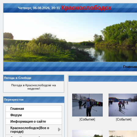
Красноcлободск
Четверг, 06.08.2026, 20:31
Главная
Погода в Слободе
Погода в Краснослободске на
неделю!
Перекресток
Главная
Форум
[
События
]
[
События
]
Информация о сайте
Краснослободск(Все о
городе)