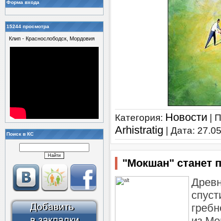
Форма входа
15244 просмотра
Клип - Краснослободск, Мордовия
Новости
Категория:
| 
Arhistratig
| Дата:
27.0
Поиск в КС
"Мокшан" станет 
Древн
спуст
гребн
из Мо