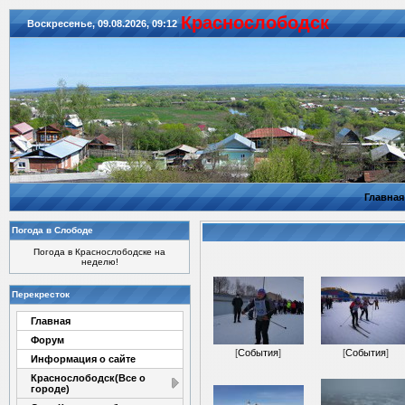
Красноcлободск
Воскресенье, 09.08.2026, 09:12
Главная
Погода в Слободе
Погода в Краснослободске на
неделю!
Перекресток
Главная
Форум
[
События
]
[
События
]
Информация о сайте
Краснослободск(Все о
городе)