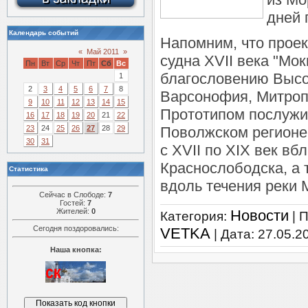
дней 
Календарь событий
Напомним, что проек
«
Май 2011
»
судна XVII века "Мо
Пн
Вт
Ср
Чт
Пт
Сб
Вс
благословению Выс
1
2
3
4
5
6
7
8
Варсонофия, Митроп
9
10
11
12
13
14
15
Прототипом послужи
16
17
18
19
20
21
22
23
24
25
26
27
28
29
Поволжском регионе
30
31
с XVII по XIX век вб
Краснослободска, а т
Статистика
вдоль течения реки 
Сейчас в Слободе:
7
Гостей:
7
Жителей:
0
Новости
Категория:
| 
Сегодня поздоровались:
VETKA
| Дата:
27.05.2
Наша кнопка: