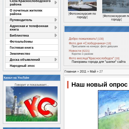
Села Краснослободского
района
О почетных жителях
[
Фотоэкскурсия по
района
[
Фотоэкскурсия п
городу
]
городу
]
Путеводитель
Адресная и телефонная
книга
Библиотека
Добро пожаловать!
[130]
Фотоальбомы
Фото дня «Слободчанка»
[18]
Присылаем на конкурс фото девушек
Гостевая книга
Новости
[6221]
Землячество
Коротко о разном
Фото месяца"Краснослободск"
[16]
Доска объявлений
Панорамы города для "шапки" сайта
Народный эпос
Главная
»
2011
»
Май
»
27
Канал на YouTube
Наш новый опрос
Говорит и показывает...