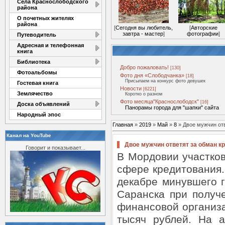
Села Краснослободского
района
О почетных жителях
района
[
Сегодня вы любитель,
[
Авторские
завтра - мастер
]
фотографии
]
Путеводитель
Адресная и телефонная
книга
Библиотека
Добро пожаловать!
[130]
Фотоальбомы
Фото дня «Слободчанка»
[18]
Присылаем на конкурс фото девушек
Гостевая книга
Новости
[6221]
Землячество
Коротко о разном
Фото месяца"Краснослободск"
[16]
Доска объявлений
Панорамы города для "шапки" сайта
Народный эпос
Главная
»
2019
»
Май
»
8
» Двое мужчин отв
Канал на YouTube
Двое мужчин ответят за обман к
Говорит и показывает...
В Мордовии участко
сфере кредитования.
декабре минувшего 
Саранска при получ
финансовой организа
тысяч рублей. На а