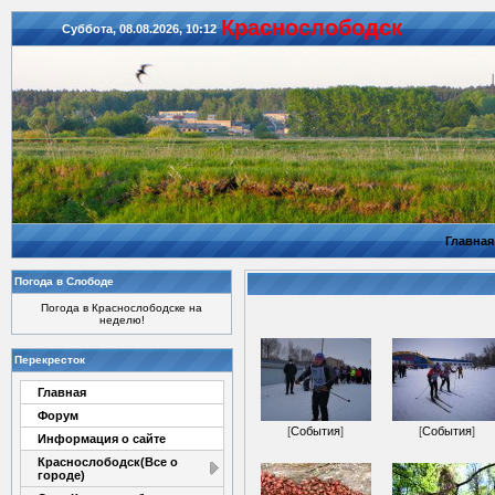
Красноcлободск
Суббота, 08.08.2026, 10:12
Главная
Погода в Слободе
Погода в Краснослободске на
неделю!
Перекресток
Главная
Форум
[
События
]
[
События
]
Информация о сайте
Краснослободск(Все о
городе)