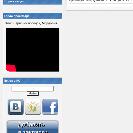
VETKA
Просмотров: 830 | Добавил:
| Дата:
25.02
Форма входа
15244 просмотра
Клип - Краснослободск, Мордовия
Поиск в КС