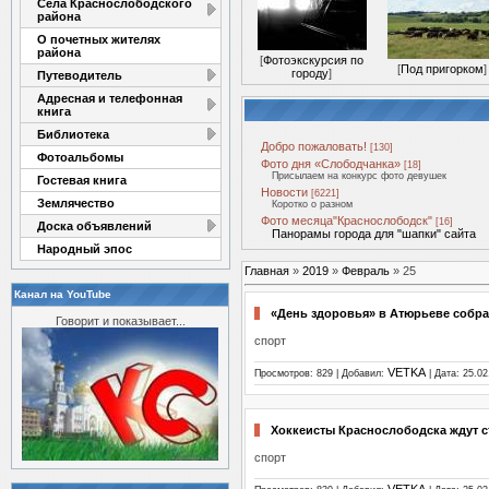
Села Краснослободского
района
О почетных жителях
района
[
Фотоэкскурсия по
[
Под пригорком
]
городу
]
Путеводитель
Адресная и телефонная
книга
Библиотека
Добро пожаловать!
[130]
Фотоальбомы
Фото дня «Слободчанка»
[18]
Присылаем на конкурс фото девушек
Гостевая книга
Новости
[6221]
Землячество
Коротко о разном
Фото месяца"Краснослободск"
[16]
Доска объявлений
Панорамы города для "шапки" сайта
Народный эпос
Главная
»
2019
»
Февраль
»
25
Канал на YouTube
«День здоровья» в Атюрьеве собра
Говорит и показывает...
спорт
VETKA
Просмотров: 829 | Добавил:
| Дата:
25.02
Хоккеисты Краснослободска ждут с
спорт