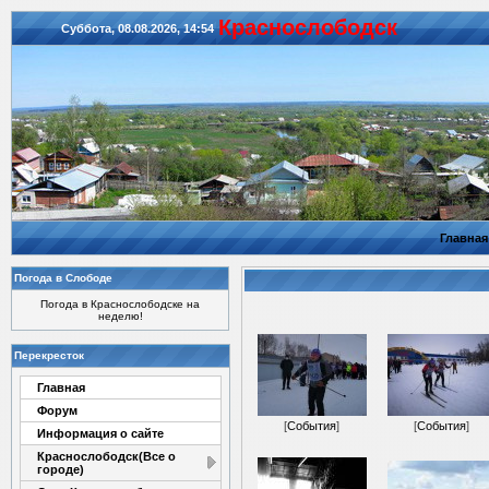
Красноcлободск
Суббота, 08.08.2026, 14:54
Главная
Погода в Слободе
Погода в Краснослободске на
неделю!
Перекресток
Главная
Форум
[
События
]
[
События
]
Информация о сайте
Краснослободск(Все о
городе)