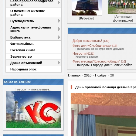
Села Краснослободского
района
О почетных жителях
района
[
Авторские
[
Курьезы
]
фотографии
]
Путеводитель
Адресная и телефонная
книга
Библиотека
Добро пожаловать!
[130]
Фотоальбомы
Фото дня «Слободчанка»
[18]
Присылаем на конкурс фото девушек
Гостевая книга
Новости
[6221]
Землячество
Коротко о разном
Фото месяца"Краснослободск"
[16]
Доска объявлений
Панорамы города для "шапки" сайта
Народный эпос
Главная
»
2016
»
Ноябрь
»
28
Канал на YouTube
День правовой помощи детям в Кр
Говорит и показывает...