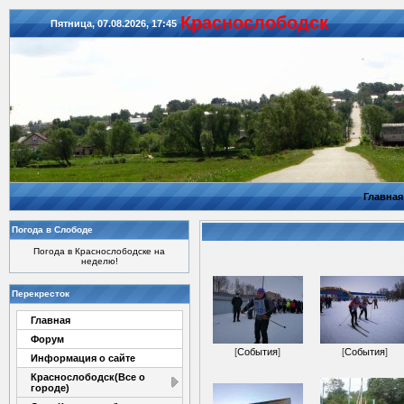
Красноcлободск
Пятница, 07.08.2026, 17:45
Главная
Погода в Слободе
Погода в Краснослободске на
неделю!
Перекресток
Главная
Форум
[
События
]
[
События
]
Информация о сайте
Краснослободск(Все о
городе)