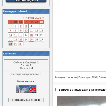
Календарь событий
«
Ноябрь 2016
»
Пн
Вт
Ср
Чт
Пт
Сб
Вс
1
2
3
4
5
6
7
8
9
10
11
12
13
14
15
16
17
18
19
20
21
22
23
24
25
26
27
28
29
30
Статистика
Сейчас в Слободе:
2
Гостей:
2
Жителей:
0
Сегодня поздоровались:
Новости
Категория:
| Просмотров: 1058 | Добав
Наша кнопка:
Встреча с инвалидами в Красносло